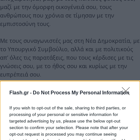
μαζί με την όμορφη οικογένειά σου, τους
ανθρώπους που χρόνια σε τίμησαν με την
εμπιστοσύνη τους.
Με τους συναγωνιστές μας στη Νέα Δημοκρατία, με
το Υπουργικό Συμβούλιο, αλλά και με πολιτικούς
απ’ όλες τις παρατάξεις, που τους κέρδισες με τις
γνώσεις σου, με το ήθος σου και κυρίως με την
ευπρέπειά σου.
Με τους συναδέλφους σου μηχανικούς και, βέβαια,
Flash.gr -
Do Not Process My Personal Information
πάνω απ’ όλους, με τους Κορίνθιους και τους
συμπατριώτες από το αγαπημένο σου Χιλιομόδι.
If you wish to opt-out of the sale, sharing to third parties, or
processing of your personal or sensitive information for
targeted advertising by us, please use the below opt-out
Είμαι επίσης εδώ για να θρηνήσω έναν προσωπικό
section to confirm your selection. Please note that after your
φίλο και έναν πολύτιμο συνεργάτη. Κυρίως, όμως,
opt-out request is processed you may continue seeing