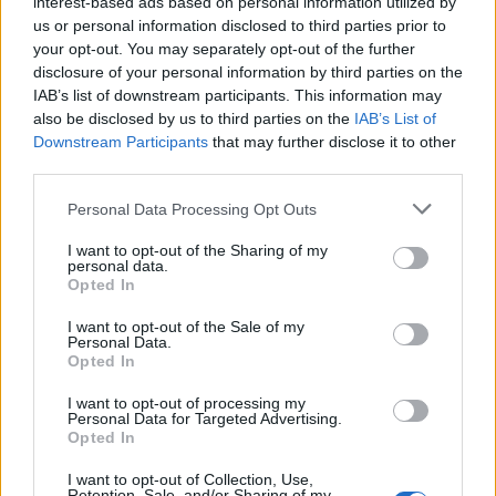
για να σου πω από καρδιάς ότι θα μείνεις πάντα
interest-based ads based on personal information utilized by
us or personal information disclosed to third parties prior to
στη μνήμη μας ως ένα φωτεινό παράδειγμα
your opt-out. You may separately opt-out of the further
αυτοδημιούργητου και άξιου επιστήμονα.
disclosure of your personal information by third parties on the
IAB’s list of downstream participants. This information may
also be disclosed by us to third parties on the
IAB’s List of
Πολιτικού που ήξερε να συνδυάζει την αθόρυβη
Downstream Participants
that may further disclose it to other
δράση με το αποτέλεσμα και δημόσιου ανθρώπου
third parties.
που, στη μακρά του διαδρομή, υπήρξε ακέραιος και
Please note that this website/app uses one or more Google
Personal Data Processing Opt Outs
σοβαρός, πιστός στο καθήκον και, ταυτόχρονα,
services and may gather and store information including but
πράος και συναινετικός με τους συνομιλητές του.
not limited to your visit or usage behaviour. You may click to
I want to opt-out of the Sharing of my
personal data.
grant or deny consent to Google and its third-party tags to
Opted In
use your data for below specified purposes in below Google
Είμαι ακόμη εδώ για να σε ευχαριστήσω για τα
consent section.
I want to opt-out of the Sale of my
πολλά που πρόσφερες στην πατρίδα, ως Δήμαρχος,
Personal Data.
ως Νομάρχης, ως Βουλευτής και ύστερα
Opted In
αναλαμβάνοντας μία πολύ σημαντική κυβερνητική
I want to opt-out of processing my
Personal Data for Targeted Advertising.
ευθύνη, για τον πρώτο ολοκληρωμένο χωροταξικό
Opted In
και πολεοδομικό σχεδιασμό της χώρας.
I want to opt-out of Collection, Use,
Retention, Sale, and/or Sharing of my