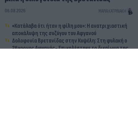
06.08.2026
ΜΑΡΊΑ ΚΑΤΡΙΝΆΚΗ
«Κατάλαβα ότι ήταν η φίλη μου»: Η ανατριχιαστική
αποκάλυψη της συζύγου του Αφγανού
Δολοφονία Βρετανίδας στην Κυψέλη: Στη φυλακή ο
26χρονος Αφγανός- Επικαλέστηκε το δικαίωμα της
σιωπής