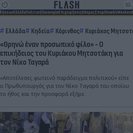
ιδήσεων
Ελλάδα
Πολιτική
Οικονομία
Επιχειρήσεις
Κόσμος
Σπορ
Showbiz
Weekend
Ελλάδα
Κηδεία
Κόρινθος
Κυριάκος Μητσοτ
«Θρηνώ έναν προσωπικό φίλο» - Ο
επικήδειος του Κυριάκου Μητσοτάκη για
τον Νίκο Ταγαρά
«Αποτέλεσες φωτεινό παράδειγμα πολιτικού» είπε
ο Πρωθυπουργός για τον Νίκο Ταγαρά του οποίου
το ήθος και την προσφορά εξήρε.