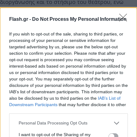
διοργάνωσης και το στήσιμο του θεάτρου, ενώ
φαίνεται πώς η έγκριση ζητήθηκε τελευταία στιγμή
τις προηγούμενες ημέρες, με την «τελετή έναρξης»
Flash.gr -
Do Not Process My Personal Information
του φεστιβάλ να είναι προγραμματισμένη την
Κυριακή 21 Ιουνίου.
If you wish to opt-out of the sale, sharing to third parties, or
processing of your personal or sensitive information for
targeted advertising by us, please use the below opt-out
section to confirm your selection. Please note that after your
opt-out request is processed you may continue seeing
interest-based ads based on personal information utilized by
us or personal information disclosed to third parties prior to
your opt-out. You may separately opt-out of the further
disclosure of your personal information by third parties on the
IAB’s list of downstream participants. This information may
also be disclosed by us to third parties on the
IAB’s List of
Downstream Participants
that may further disclose it to other
third parties.
Please note that this website/app uses one or more Google
Personal Data Processing Opt Outs
services and may gather and store information including but
not limited to your visit or usage behaviour. You may click to
I want to opt-out of the Sharing of my