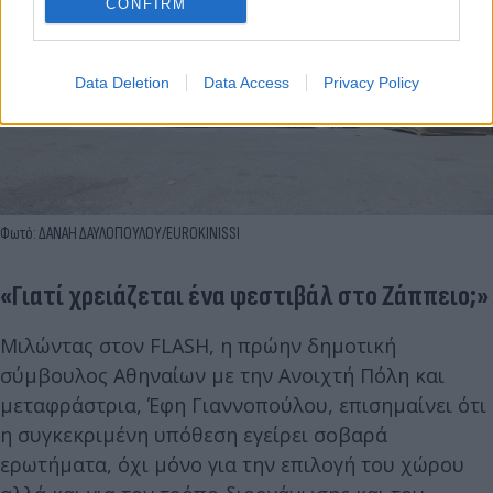
CONFIRM
Data Deletion
Data Access
Privacy Policy
Φωτό: ΔΑΝΑΗ ΔΑΥΛΟΠΟΥΛΟΥ/EUROKINISSI
«Γιατί χρειάζεται ένα φεστιβάλ στο Ζάππειο;»
Μιλώντας στον FLASH, η πρώην δημοτική
σύμβουλος Αθηναίων με την Ανοιχτή Πόλη και
μεταφράστρια, Έφη Γιαννοπούλου, επισημαίνει ότι
η συγκεκριμένη υπόθεση εγείρει σοβαρά
ερωτήματα, όχι μόνο για την επιλογή του χώρου