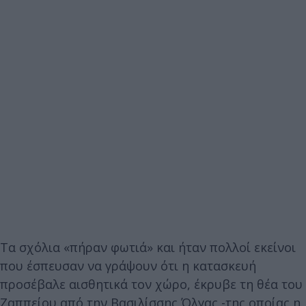
Τα σχόλια «πήραν φωτιά» και ήταν πολλοί εκείνοι
που έσπευσαν να γράψουν ότι η κατασκευή
προσέβαλε αισθητικά τον χώρο, έκρυβε τη θέα του
Ζαππείου από την Βασιλίσσης Όλγας -της οποίας η