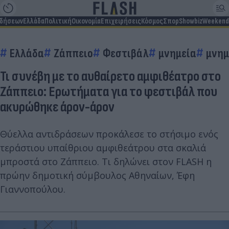
ιδήσεων
Ελλάδα
Πολιτική
Οικονομία
Επιχειρήσεις
Κόσμος
Σπορ
Showbiz
Weekend
Ελλάδα
Ζάππειο
Φεστιβάλ
μνημεία
μνημ
Τι συνέβη με το αυθαίρετο αμφιθέατρο στο
Ζάππειο: Ερωτήματα για το φεστιβάλ που
ακυρώθηκε άρον-άρον
Θύελλα αντιδράσεων προκάλεσε το στήσιμο ενός
τεράστιου υπαίθριου αμφιθεάτρου στα σκαλιά
μπροστά στο Ζάππειο. Τι δηλώνει στον FLASH η
πρώην δημοτική σύμβουλος Αθηναίων, Έφη
Γιαννοπούλου.