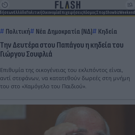
ιδήσεων
Ελλάδα
Πολιτική
Οικονομία
Επιχειρήσεις
Κόσμος
Σπορ
Showbiz
Weekend
Πολιτική
Νέα Δημοκρατία (ΝΔ)
Κηδεία
Την Δευτέρα στου Παπάγου η κηδεία του
Γιώργου Σουφλιά
Επιθυμία της οικογένειας του εκλιπόντος είναι,
αντί στεφάνων, να κατατεθούν δωρεές στη μνήμη
του στο «Χαμόγελο του Παιδιού».