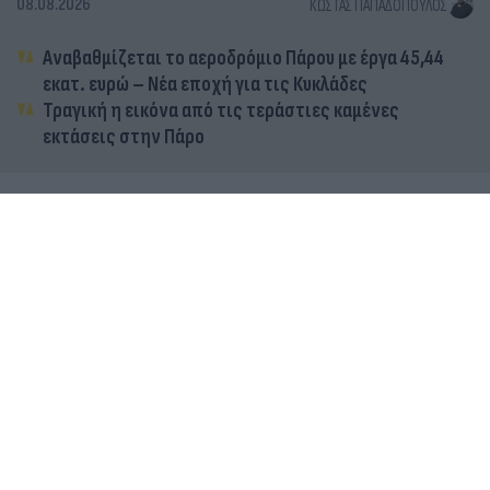
08.08.2026
ΚΏΣΤΑΣ ΠΑΠΑΔΌΠΟΥΛΟΣ
Αναβαθμίζεται το αεροδρόμιο Πάρου με έργα 45,44
εκατ. ευρώ – Νέα εποχή για τις Κυκλάδες
Τραγική η εικόνα από τις τεράστιες καμένες
εκτάσεις στην Πάρο