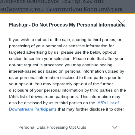
Διετέλεσε υφυπουργός Εσωτερικών στις
κυβερνήσεις του Κωνσταντίνου Καραμανλή και
υφυπουργός Συντονισμού στην κυβέρνηση του
Γεωργίου Ράλλη. Ανέλαβε υπουργός Εθνικής
Flash.gr -
Do Not Process My Personal Information
Οικονομίας στην κυβέρνηση του Τζαννή
If you wish to opt-out of the sale, sharing to third parties, or
Τζαννετάκη (1989) και υπουργός Οικονομικών στην
processing of your personal or sensitive information for
οικουμενική κυβέρνηση του Ξενοφώντα Ζολώτα
targeted advertising by us, please use the below opt-out
(1989-1990).
section to confirm your selection. Please note that after your
opt-out request is processed you may continue seeing
interest-based ads based on personal information utilized by
Στις κυβερνήσεις του Κωνσταντίνου Μητσοτάκη
us or personal information disclosed to third parties prior to
την περίοδο 1990-1993, διετέλεσε διαδοχικά
your opt-out. You may separately opt-out of the further
υπουργός Εθνικής Οικονομίας και Υπουργός
disclosure of your personal information by third parties on the
IAB’s list of downstream participants. This information may
Εθνικής Παιδείας και Θρησκευμάτων. Ήταν επίσης
also be disclosed by us to third parties on the
IAB’s List of
ο υπουργός Περιβάλλοντος, Χωροταξίας και
Downstream Participants
that may further disclose it to other
Δημοσίων Έργων και των δύο κυβερνήσεων του
third parties.
Κώστα Καραμανλή (2004-2009).
Please note that this website/app uses one or more Google
Personal Data Processing Opt Outs
services and may gather and store information including but