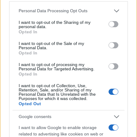
Please note that this website/app uses one or more Google
Personal Data Processing Opt Outs
services and may gather and store information including but
not limited to your visit or usage behaviour. You may click to
I want to opt-out of the Sharing of my
personal data.
grant or deny consent to Google and its third-party tags to
Opted In
use your data for below specified purposes in below Google
consent section.
I want to opt-out of the Sale of my
Personal Data.
Opted In
I want to opt-out of processing my
Personal Data for Targeted Advertising.
Opted In
I want to opt-out of Collection, Use,
Retention, Sale, and/or Sharing of my
Personal Data that Is Unrelated with the
Ο Τραμπ δεν έχει κρύψει την αντιπάθειά του
Purposes for which it was collected.
Opted Out
στη Μέγκαν
Google consents
Φυσικά, κανείς δεν μπορεί να ξεχάσει τους
χαρακτηρισμούς που έχει χρησιμοποιήσει στο
I want to allow Google to enable storage
related to advertising like cookies on web or
παρελθόν ο πρόεδρος των ΗΠΑ για την Μέγκαν