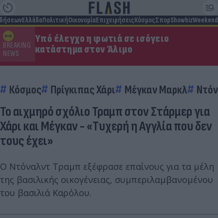
ιδήσεων
Ελλάδα
Πολιτική
Οικονομία
Επιχειρήσεις
Κόσμος
Σπορ
Showbiz
Weekend
Υπό έλεγχο η φωτιά σε ισόγειο
BREAKING
κατάστημα στον Άλιμο
NEWS
Κόσμος
Πρίγκιπας Χάρι
Μέγκαν Μαρκλ
Ντόν
Το αιχμηρό σχόλιο Τραμπ στον Στάρμερ για
Χάρι και Μέγκαν - «Τυχερή η Αγγλία που δεν
τους έχει»
Ο Ντόναλντ Τραμπ εξέφρασε επαίνους για τα μέλη
της βασιλικής οικογένειας, συμπεριλαμβανομένου
του βασιλιά Καρόλου.