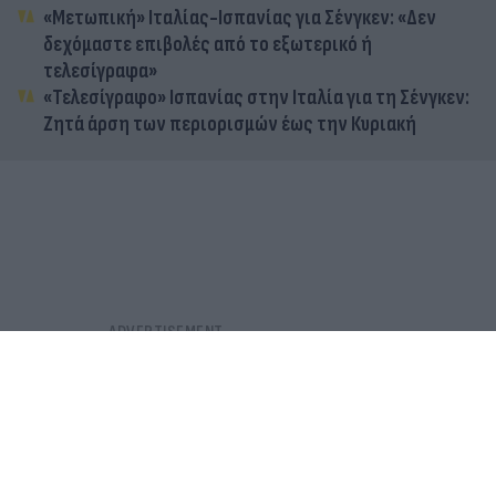
«Μετωπική» Ιταλίας-Ισπανίας για Σένγκεν: «Δεν
δεχόμαστε επιβολές από το εξωτερικό ή
τελεσίγραφα»
«Τελεσίγραφο» Ισπανίας στην Ιταλία για τη Σένγκεν:
Ζητά άρση των περιορισμών έως την Κυριακή