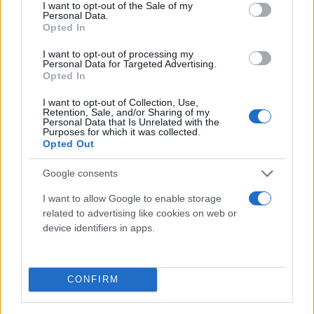
consent section.
I want to opt-out of the Sale of my
Personal Data.
Πάντως, οι σχετικές δηλώσεις του Τούρκου
Opted In
προέδρου ότι «σχεδόν κανένας Τούρκος δεν ξέρει
I want to opt-out of processing my
τι είναι ( το casus belli ) , ας μην απασχολούμε τους
Personal Data for Targeted Advertising.
Opted In
λαούς μας με αυτά» προκάλεσε αν μη τι άλλο
αίσθηση και πιθανόν να προδίδει αμηχανία και
I want to opt-out of Collection, Use,
Retention, Sale, and/or Sharing of my
εκνευρισμό, καθώς είναι σαφές ότι οι δηλώσεις του
Personal Data that Is Unrelated with the
Purposes for which it was collected.
Έλληνα πρωθυπουργού επισκίασαν τη «γιορτή»,
Opted Out
που είχε επιμελώς οργανώσει η Άγκυρα.
Google consents
I want to allow Google to enable storage
Επιπροσθέτως ο Κυριάκος Μητσοτάκης υπενθύμισε
related to advertising like cookies on web or
ότι υπάρχουν νομικά εμπόδια ως προς την πώληση
device identifiers in apps.
ης
των αμερικανικών μαχητικών 5
γενιάς προς την
Τουρκία και τόνισε χαρακτηριστικά ότι θα πρέπει
να λαμβάνονται υπ όψιν οι ευαισθησίες όλων των
CONFIRM
κρατών μελών της Συμμαχίας.