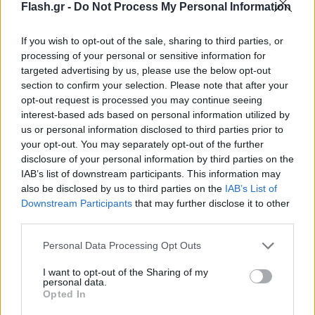
Flash.gr -
Do Not Process My Personal Information
If you wish to opt-out of the sale, sharing to third parties, or
processing of your personal or sensitive information for
targeted advertising by us, please use the below opt-out
section to confirm your selection. Please note that after your
opt-out request is processed you may continue seeing
interest-based ads based on personal information utilized by
«Δεν είναι η πρώτη φορά που έχω αναφερθεί στο
us or personal information disclosed to third parties prior to
your opt-out. You may separately opt-out of the further
casus belli. Είναι μια ιστορική ανορθογραφία, η
disclosure of your personal information by third parties on the
οποία δεν συνάδει ούτε με τη Διακήρυξη των
IAB’s list of downstream participants. This information may
Αθηνών ούτε με το καλό κλίμα που θέλουμε να
also be disclosed by us to third parties on the
IAB’s List of
Downstream Participants
that may further disclose it to other
χτίσουμε ως δύο γειτονικές χώρες. Έχει έρθει η
third parties.
ώρα πια να την αφήσουμε πίσω», διεμήνυσε ο
Κυριάκος Μητσοτάκης,
που έθεσε για δεύτερη
Please note that this website/app uses one or more Google
Personal Data Processing Opt Outs
services and may gather and store information including but
φορά την απειλή του casus belli επί τουρκικού
not limited to your visit or usage behaviour. You may click to
I want to opt-out of the Sharing of my
εδάφους
και μάλιστα αυτή τη φορά ενώπιον των
personal data.
grant or deny consent to Google and its third-party tags to
Opted In
31ενός ηγετών των κρατών μελών της Συμμαχίας.
use your data for below specified purposes in below Google