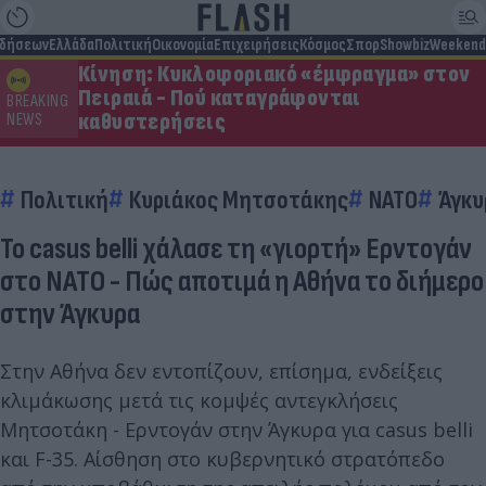
ιδήσεων
Ελλάδα
Πολιτική
Οικονομία
Επιχειρήσεις
Κόσμος
Σπορ
Showbiz
Weekend
Κίνηση: Κυκλοφοριακό «έμφραγμα» στον
Πειραιά - Πού καταγράφονται
BREAKING
καθυστερήσεις
NEWS
Πολιτική
Κυριάκος Μητσοτάκης
ΝΑΤΟ
Άγκυ
Το casus belli χάλασε τη «γιορτή» Ερντογάν
στο ΝΑΤΟ - Πώς αποτιμά η Αθήνα το διήμερο
στην Άγκυρα
Στην Αθήνα δεν εντοπίζουν, επίσημα, ενδείξεις
κλιμάκωσης μετά τις κομψές αντεγκλήσεις
Μητσοτάκη - Ερντογάν στην Άγκυρα για casus belli
και F-35. Αίσθηση στο κυβερνητικό στρατόπεδο