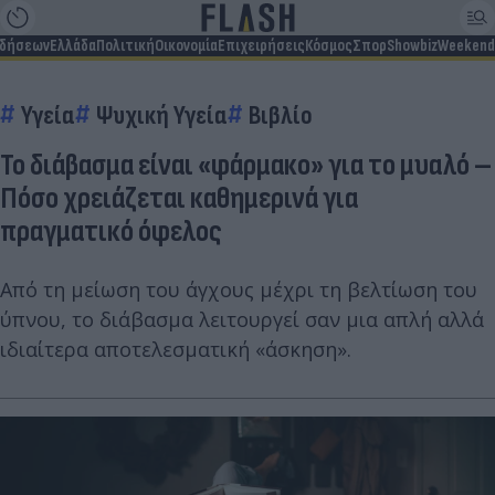
ιδήσεων
Ελλάδα
Πολιτική
Οικονομία
Επιχειρήσεις
Κόσμος
Σπορ
Showbiz
Weekend
Υγεία
Ψυχική Υγεία
Βιβλίο
Το διάβασμα είναι «φάρμακο» για το μυαλό –
Πόσο χρειάζεται καθημερινά για
πραγματικό όφελος
Από τη μείωση του άγχους μέχρι τη βελτίωση του
ύπνου, το διάβασμα λειτουργεί σαν μια απλή αλλά
ιδιαίτερα αποτελεσματική «άσκηση».