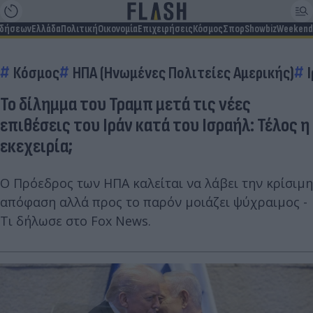
ιδήσεων
Ελλάδα
Πολιτική
Οικονομία
Επιχειρήσεις
Κόσμος
Σπορ
Showbiz
Weekend
Κόσμος
ΗΠΑ (Ηνωμένες Πολιτείες Αμερικής)
Το δίλημμα του Τραμπ μετά τις νέες
επιθέσεις του Ιράν κατά του Ισραήλ: Τέλος η
εκεχειρία;
Ο Πρόεδρος των ΗΠΑ καλείται να λάβει την κρίσιμη
απόφαση αλλά προς το παρόν μοιάζει ψύχραιμος -
Τι δήλωσε στο Fox News.