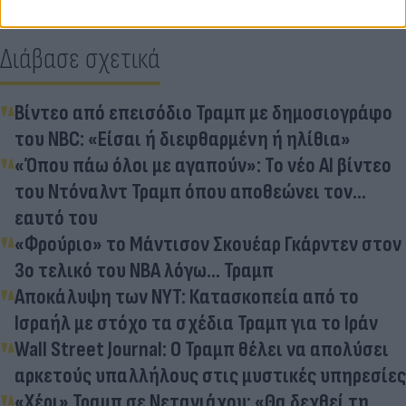
Διάβασε σχετικά
Βίντεο από επεισόδιο Τραμπ με δημοσιογράφο
του NBC: «Είσαι ή διεφθαρμένη ή ηλίθια»
«Όπου πάω όλοι με αγαπούν»: Το νέο ΑΙ βίντεο
του Ντόναλντ Τραμπ όπου αποθεώνει τον...
εαυτό του
«Φρούριο» το Μάντισον Σκουέαρ Γκάρντεν στον
3ο τελικό του NΒΑ λόγω... Τραμπ
Αποκάλυψη των NYT: Κατασκοπεία από το
Ισραήλ με στόχο τα σχέδια Τραμπ για το Ιράν
Wall Street Journal: Ο Τραμπ θέλει να απολύσει
αρκετούς υπαλλήλους στις μυστικές υπηρεσίες
«Χέρι» Τραμπ σε Νετανιάχου: «Θα δεχθεί τη