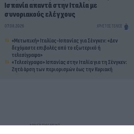
Ισπανία απαντά στην Ιταλία με
συνοριακούς ελέγχους
07.08.2026
ΧΡΉΣΤΟΣ ΤΈΛΙΟΣ
«Μετωπική» Ιταλίας-Ισπανίας για Σένγκεν: «Δεν
δεχόμαστε επιβολές από το εξωτερικό ή
τελεσίγραφα»
«Τελεσίγραφο» Ισπανίας στην Ιταλία για τη Σένγκεν:
Ζητά άρση των περιορισμών έως την Κυριακή