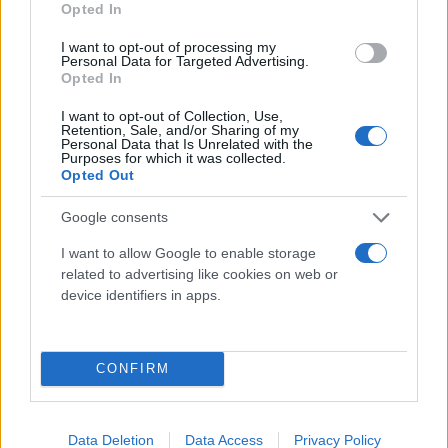
μήνυμα αποκλιμάκωσης της κρίσης.
Opted In
I want to opt-out of processing my
Personal Data for Targeted Advertising.
Επιπλέον, μιλώντας στο
Fox News
, ο Αμερικανός
Opted In
πρόεδρος απευθυνόμενος προς το καθεστώς της
Τεχεράνης δήλωσε: «Αυτό που θα πρότεινα στο
I want to opt-out of Collection, Use,
Retention, Sale, and/or Sharing of my
Ιράν είναι το εξής: εκτοξεύσατε τους πυραύλους
Personal Data that Is Unrelated with the
Purposes for which it was collected.
σας, αυτό είναι αρκετό».
Opted Out
Google consents
Ο Τραμπ κάλεσε το Ιράν να επιστρέψει στο τραπέζι
των διαπραγματεύσεων και να καταλήξει σε
I want to allow Google to enable storage
related to advertising like cookies on web or
συμφωνία.
device identifiers in apps.
Κάνε κλικ και δες περισσότερο
CONFIRM
Flash.gr
στην αναζήτηση της
Google
Data Deletion
Data Access
Privacy Policy