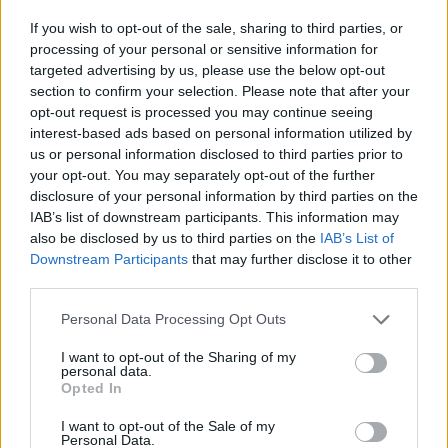
Παράλληλα, ο Αμερικανός πρόεδρος δήλωσε ότι οι
If you wish to opt-out of the sale, sharing to third parties, or
processing of your personal or sensitive information for
Ηνωμένες Πολιτείες βρίσκονται «πολύ κοντά» σε
targeted advertising by us, please use the below opt-out
μια τελική συμφωνία με το Ιράν, την οποία
section to confirm your selection. Please note that after your
χαρακτήρισε «καλή συμφωνία», τονίζοντας ότι δεν
opt-out request is processed you may continue seeing
επιθυμεί να τιναχθεί στον αέρα η
interest-based ads based on personal information utilized by
us or personal information disclosed to third parties prior to
διαπραγματευτική διαδικασία εξαιτίας της
your opt-out. You may separately opt-out of the further
τρέχουσας έντασης.
disclosure of your personal information by third parties on the
IAB’s list of downstream participants. This information may
also be disclosed by us to third parties on the
IAB’s List of
Ο Τραμπ αποκάλυψε επίσης ότι σκοπεύει να
Downstream Participants
that may further disclose it to other
επικοινωνήσει άμεσα με τον Ισραηλινό
third parties.
πρωθυπουργό Μπενιαμίν Νετανιάχου,
Please note that this website/app uses one or more Google
Personal Data Processing Opt Outs
προκειμένου να τον παροτρύνει να μην
services and may gather and store information including but
προχωρήσει σε αντίποινα. «Και οι δύο πλευρές
not limited to your visit or usage behaviour. You may click to
I want to opt-out of the Sharing of my
personal data.
έκαναν αυτό που ήθελαν. Το Ισραήλ έκανε το
grant or deny consent to Google and its third-party tags to
Opted In
use your data for below specified purposes in below Google
χτύπημά του και το Ιράν έκανε το δικό του. Δεν
consent section.
I want to opt-out of the Sale of my
χρειαζόμαστε άλλο ένα», δήλωσε, στέλνοντας
Personal Data.