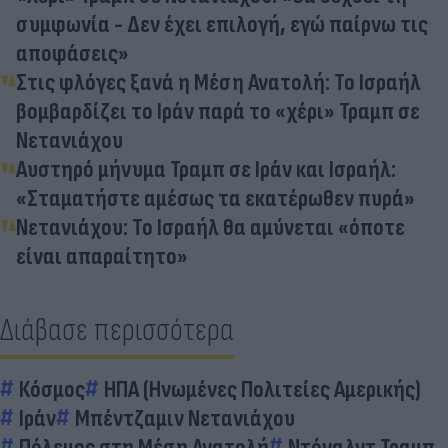
συμφωνία - Δεν έχει επιλογή, εγώ παίρνω τις
αποφάσεις»
Στις φλόγες ξανά η Μέση Ανατολή: Το Ισραήλ
βομβαρδίζει το Ιράν παρά το «χέρι» Τραμπ σε
Νετανιάχου
Αυστηρό μήνυμα Τραμπ σε Ιράν και Ισραήλ:
«Σταματήστε αμέσως τα εκατέρωθεν πυρά»
Νετανιάχου: Το Ισραήλ θα αμύνεται «όποτε
είναι απαραίτητο»
Διάβασε περισσότερα
Κόσμος
ΗΠΑ (Ηνωμένες Πολιτείες Αμερικής)
Ιράν
Μπέντζαμιν Νετανιάχου
Πόλεμος στη Μέση Ανατολή
Ντόναλντ Τραμπ