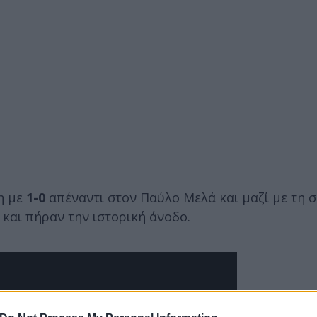
κη με
1-0
απέναντι στον Παύλο Μελά και μαζί με τη 
και πήραν την ιστορική άνοδο.