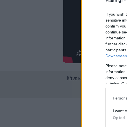
Flash.gr -
If you wish 
sensitive in
confirm you
continue se
information 
further disc
participants
Downstream 
Please note
information 
Κάνε κλικ και δες περισσότ
deny consent
in below Go
Persona
I want t
Opted 