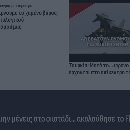
ίρνουμε το χαμένο βάρος;
βιολογικού
σμού μας
Τουρκία: Μετά το... φρένο 
έρχονται στο επίκεντρο τα
 μην μένεις στο σκοτάδι... ακολούθησε το F