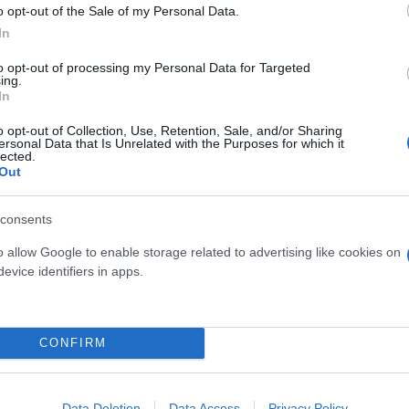
o opt-out of the Sale of my Personal Data.
In
σαν με χαμόγελα τη σεζόν και πήραν την 5η θέση ο
to opt-out of processing my Personal Data for Targeted
ing.
In
λ Τζόρνταν εκπλήρωσε την επιθυμία της αγαπημέν
o opt-out of Collection, Use, Retention, Sale, and/or Sharing
ersonal Data that Is Unrelated with the Purposes for which it
lected.
λε σε μια ονειρική σεζόν για τους Κρητικούς
Out
consents
o allow Google to enable storage related to advertising like cookies on
evice identifiers in apps.
αιρο
CONFIRM
Data Deletion
Data Access
Privacy Policy