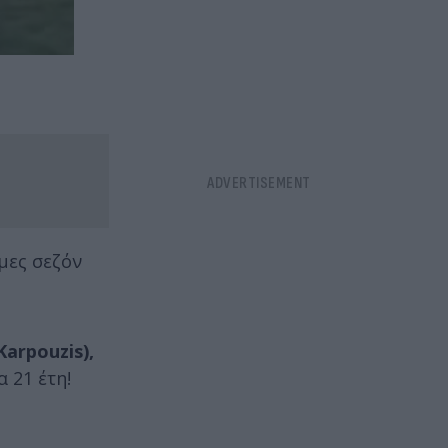
μες σεζόν
arpouzis),
 21 έτη!