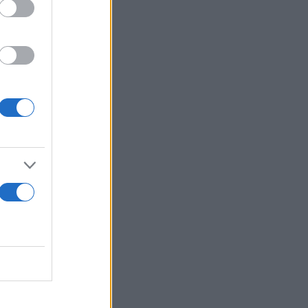
ι
ης του