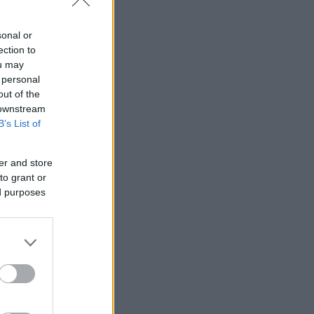
sonal or
ection to
ou may
 personal
out of the
 downstream
B’s List of
er and store
to grant or
ed purposes