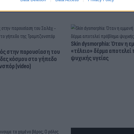
Skin dysmorphia: Όταν η ε
«τέλειο» δέρμα αποτελεί
ός στην παρουσίαση του
ψυχικής υγείας
άδες κόσμου στο γήπεδο
σπόρ (video)