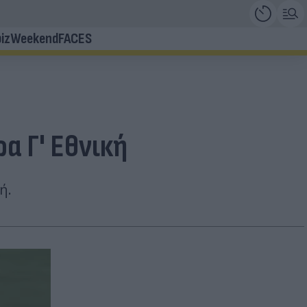
iz
Weekend
FACES
α Γ' Εθνική
ή.