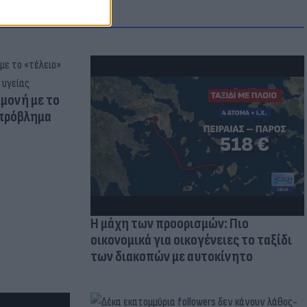
μμονή με το
 πρόβλημα
Η μάχη των προορισμών: Πιο
οικονομικά για οικογένειες το ταξίδι
των διακοπών με αυτοκίνητο