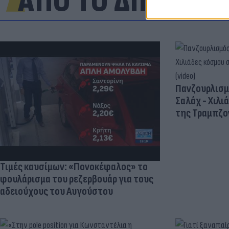
ΑΠΟ ΤΟ ΔΙΚΤΥΟ
Πανζουρλισμ
Σαλάχ - Χιλι
της Τραμπζον
Τιμές καυσίμων: «Πονοκέφαλος» το
φουλάρισμα του ρεζερβουάρ για τους
αδειούχους του Αυγούστου