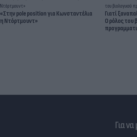
«Στην pole position για Κωνσταντέλια
Γιατί ξαναπα
η Ντόρτμουντ»
Ο ρόλος του 
προγραμματι
Για να