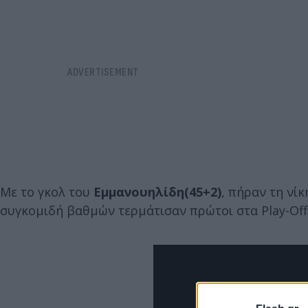
Με το γκολ του
Εμμανουηλίδη(45+2)
, πήραν τη νί
συγκομιδή βαθμών τερμάτισαν πρώτοι στα Play-Off 