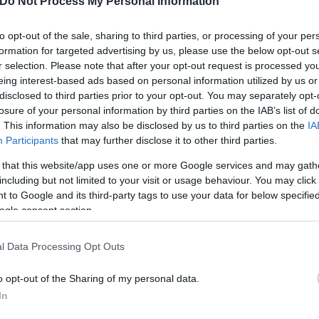
Do Not Process My Personal Information
to opt-out of the sale, sharing to third parties, or processing of your per
formation for targeted advertising by us, please use the below opt-out s
r selection. Please note that after your opt-out request is processed y
eing interest-based ads based on personal information utilized by us or
disclosed to third parties prior to your opt-out. You may separately opt-
losure of your personal information by third parties on the IAB’s list of
. This information may also be disclosed by us to third parties on the
IA
Participants
that may further disclose it to other third parties.
 that this website/app uses one or more Google services and may gath
including but not limited to your visit or usage behaviour. You may click 
ερο
Flash.gr
στην αναζήτηση της
Google
 to Google and its third-party tags to use your data for below specifi
ogle consent section.
l Data Processing Opt Outs
o opt-out of the Sharing of my personal data.
In