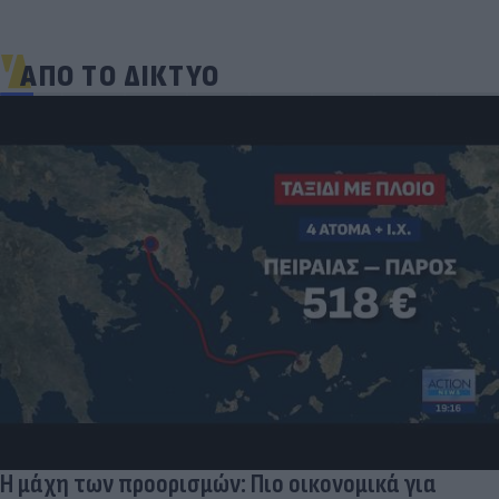
ΑΠΟ ΤΟ ΔΙΚΤΥΟ
Skin dysmorphia: Όταν η εμμονή με το «τέλειο»
δέρμα αποτελεί πρόβλημα ψυχικής υγείας