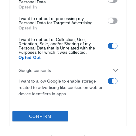
Personal Data.
Opted In
I want to opt-out of processing my
Personal Data for Targeted Advertising.
Opted In
I want to opt-out of Collection, Use,
Retention, Sale, and/or Sharing of my
Personal Data that Is Unrelated with the
Purposes for which it was collected.
Opted Out
Google consents
I want to allow Google to enable storage
Όταν οι φλόγες αλλάζουν ζωές: Οι επώνυμοι που
related to advertising like cookies on web or
είδαν τους κόπους μιας ζωής να γίνονται στάχτη
device identifiers in apps.
06.08.2026
CONFIRM