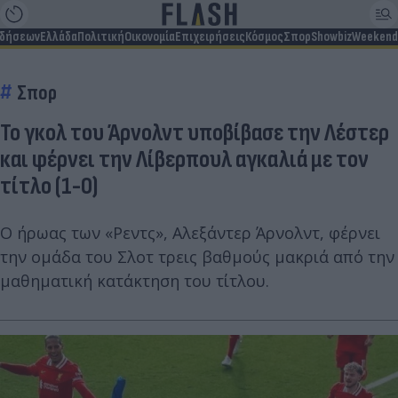
ιδήσεων
Ελλάδα
Πολιτική
Οικονομία
Επιχειρήσεις
Κόσμος
Σπορ
Showbiz
Weekend
Σπορ
Το γκολ του Άρνολντ υποβίβασε την Λέστερ
και φέρνει την Λίβερπουλ αγκαλιά με τον
τίτλο (1-0)
Ο ήρωας των «Ρεντς», Αλεξάντερ Άρνολντ, φέρνει
την ομάδα του Σλοτ τρεις βαθμούς μακριά από την
μαθηματική κατάκτηση του τίτλου.