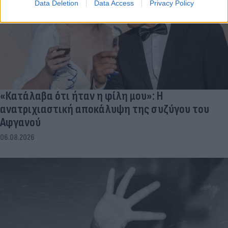
Data Deletion
Data Access
Privacy Policy
«Κατάλαβα ότι ήταν η φίλη μου»: Η
ανατριχιαστική αποκάλυψη της συζύγου του
Αφγανού
06.08.2026