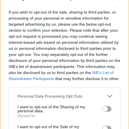
ηλικιωμένου που βρέθηκε σε καταψύκτη
06.08.2026
If you wish to opt-out of the sale, sharing to third parties, or
processing of your personal or sensitive information for
targeted advertising by us, please use the below opt-out
section to confirm your selection. Please note that after your
opt-out request is processed you may continue seeing
interest-based ads based on personal information utilized by
us or personal information disclosed to third parties prior to
your opt-out. You may separately opt-out of the further
disclosure of your personal information by third parties on the
IAB’s list of downstream participants. This information may
also be disclosed by us to third parties on the
IAB’s List of
Downstream Participants
that may further disclose it to other
third parties.
Please note that this website/app uses one or more Google
Breitbart: «Ο Τραμπ θα μείνει στην Ιστορία αν
Personal Data Processing Opt Outs
services and may gather and store information including but
συμβάλλει στην επιστροφή των Γλυπτών του
not limited to your visit or usage behaviour. You may click to
I want to opt-out of the Sharing of my
Παρθενώνα»
personal data.
grant or deny consent to Google and its third-party tags to
Opted In
use your data for below specified purposes in below Google
06.08.2026
consent section.
I want to opt-out of the Sale of my