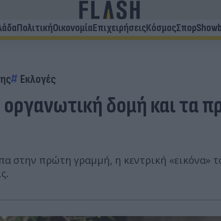
λάδα
Πολιτική
Οικονομία
Επιχειρήσεις
Κόσμος
Σπορ
Showb
δης
Εκλογές
Η οργανωτική δομή και τα 
πα στην πρώτη γραμμή, η κεντρική «εικόνα» 
ς.