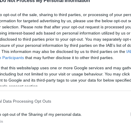
Do Not Process My Personal Information
όσωπα
to opt-out of the sale, sharing to third parties, or processing of your per
formation for targeted advertising by us, please use the below opt-out s
κή λειτουργία θα είναι και βάση και της πρώτης π
r selection. Please note that after your opt-out request is processed y
μία, πολιτική, περιβάλλον, υγεία, παιδεία κλπ- στο
eing interest-based ads based on personal information utilized by us or
disclosed to third parties prior to your opt-out. You may separately opt-
 μεταξύ των πολιτών και των αρμοδίων «τομεαρχώ
losure of your personal information by third parties on the IAB’s list of
. This information may also be disclosed by us to third parties on the
IA
Participants
that may further disclose it to other third parties.
 that this website/app uses one or more Google services and may gath
including but not limited to your visit or usage behaviour. You may click 
 to Google and its third-party tags to use your data for below specifi
ogle consent section.
l Data Processing Opt Outs
o opt-out of the Sharing of my personal data.
In