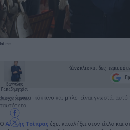
Intime
Κάνε κλικ και δες περισσότ
Βαγγέλης
Παπαδημητρίου
Τα χρώματα -κόκκινο και μπλε- είναι γνωστά, αυτό 
25.05.2026 07:00
ταυτότητα.
Ο
Αλέξης Τσίπρας
έχει καταλήξει στον τίτλο και 