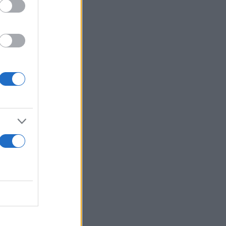
ν την
 δεκαπέντε
υν την
ους
ιζέτα
λειάδη,
ά
των μελών
υντονισμένες