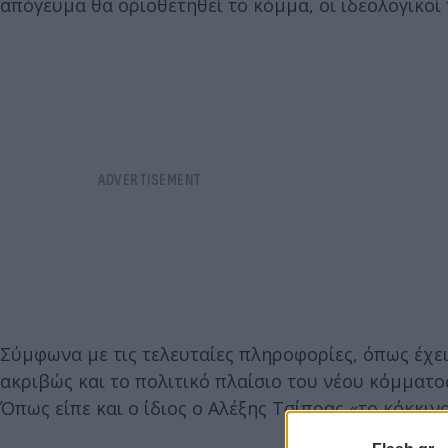
απόγευμα θα οριοθετηθεί το κόμμα, οι ιδεολογικοί
Σύμφωνα με τις τελευταίες πληροφορίες, όπως έχε
ακριβώς και το πολιτικό πλαίσιο του νέου κόμματο
Όπως είπε και ο ίδιος ο Αλέξης Τσίπρας «το κόκκιν