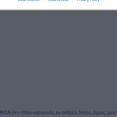
ΡΙΖΑ
δεν ήταν κεραυνός εν αιθρία. Ήταν, όμως, μια