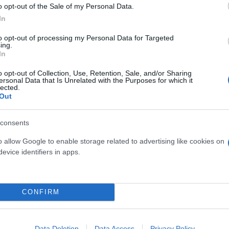
o opt-out of the Sale of my Personal Data.
In
ες θα έχουν τη δυνατότητα από αύριο να υπογράφου
to opt-out of processing my Personal Data for Targeted
ing.
μματος. Με επικεφαλής τον
Γιώργο Βασιλειάδη
και
In
μερινό πολιτικό γραφείο, με τους τομεάρχες να έχο
o opt-out of Collection, Use, Retention, Sale, and/or Sharing
ersonal Data that Is Unrelated with the Purposes for which it
lected.
Out
α οργανωτικά θα δημιουργηθεί και η ομάδα που θα
κής αλλά και σε συνεργασία με την Επιτροπή και τ
consents
o allow Google to enable storage related to advertising like cookies on
evice identifiers in apps.
 ο Στέλιος Αποστόλου, η Ελένη Σταυρακάκη, η Μαρ
τρης Χαλαζωνίτης, με συντονιστή τον Γιώργο Βασι
CONFIRM
ις, online διαβουλεύσεις, ψηφοφορίες και κομματικ
τικό χαρακτήρα του νέου φορέα και τη συμμετοχή 
α θα διευκολύνεται ο συντονισμός δράσης και οι σ
Data Deletion
Data Access
Privacy Policy