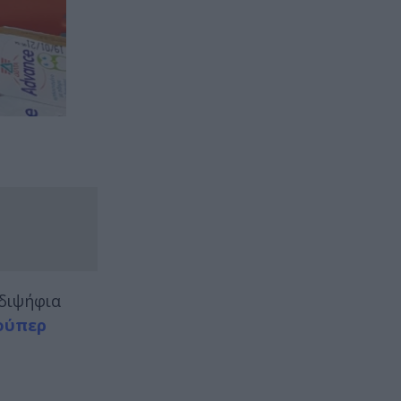
 διψήφια
ούπερ