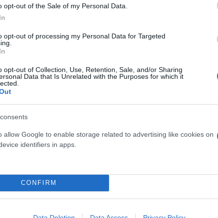
o opt-out of the Sale of my Personal Data.
In
to opt-out of processing my Personal Data for Targeted
ing.
In
o opt-out of Collection, Use, Retention, Sale, and/or Sharing
ersonal Data that Is Unrelated with the Purposes for which it
lected.
Out
consents
o allow Google to enable storage related to advertising like cookies on
evice identifiers in apps.
–κρέας, ψωμί, γάλα– κρατούν τις τιμές στα ύψη.
CONFIRM
δας:
«Οι προσφορές λειτουργούν περισσότερο ως 
Data Deletion
Data Access
Privacy Policy