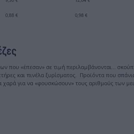
έζες
των που «έπεσαν» σε τιμή περιλαμβάνονται… σκούπ
δετήρες και πινέλα ξυρίσματος. Προϊόντα που σπάν
α χαρά για να «φουσκώσουν» τους αριθμούς των με