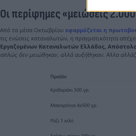
Οι περίφημες «μειώσεις 2.00
Από τα μέσα Οκτωβρίου
εφαρμόζεται η πρωτοβου
τις ενώσεις καταναλωτών, η πραγματικότητα απέχει
Εργαζομένων Καταναλωτών Ελλάδος, Απόστολ
απλώς δεν μειώθηκαν, αλλά αυξήθηκαν. Άλλα αλλάζο