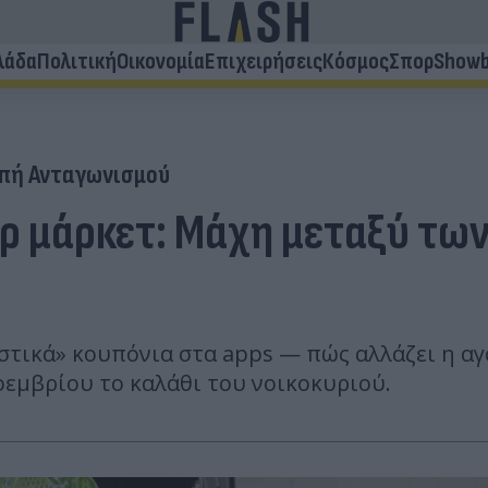
λάδα
Πολιτική
Οικονομία
Επιχειρήσεις
Κόσμος
Σπορ
Showb
πή Ανταγωνισμού
ρ μάρκετ: Μάχη μεταξύ των
τικά» κουπόνια στα apps — πώς αλλάζει η αγορ
οεμβρίου το καλάθι του νοικοκυριού.