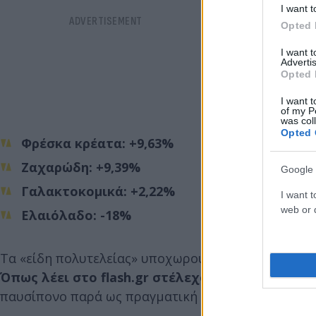
I want t
Opted 
I want 
Advertis
Opted 
I want t
of my P
was col
Opted 
Φρέσκα κρέατα: +9,63%
Ζαχαρώδη: +9,39%
Google 
Γαλακτοκομικά: +2,22%
I want t
web or d
Ελαιόλαδο: -18%
Τα «είδη πολυτελείας» υποχωρούν, αλλά τα βασικά 
Όπως λέει στο flash.gr στέλεχος μεγάλης αλυσί
παυσίπονο παρά ως πραγματική ανακούφιση».