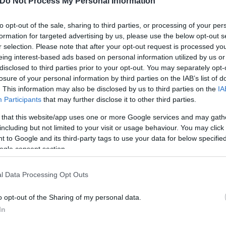
Do Not Process My Personal Information
ια των σούπερ μάρκετ, με τις αλυσίδες να ανεβάζο
to opt-out of the sale, sharing to third parties, or processing of your per
ύρες» εκπτώσεις του Νοεμβρίου, στο πνεύμα της
Bl
formation for targeted advertising by us, please use the below opt-out s
σπιτιού και στα προϊόντα ιδιωτικής ετικέτας. Πίσω 
r selection. Please note that after your opt-out request is processed y
eing interest-based ads based on personal information utilized by us or
, κρύβεται ένας σιωπηλός πόλεμος: ποιος θα κρατή
disclosed to third parties prior to your opt-out. You may separately opt-
ρο ποιος θα καταφέρει να πείσει ότι η προσφορά είν
losure of your personal information by third parties on the IAB’s list of
. This information may also be disclosed by us to third parties on the
IA
Participants
that may further disclose it to other third parties.
ία»
 that this website/app uses one or more Google services and may gath
including but not limited to your visit or usage behaviour. You may click 
ίχνει μικρές μεταβολές
: +0,61% στις ετήσιες τιμές,
 to Google and its third-party tags to use your data for below specifi
ogle consent section.
λλη:
l Data Processing Opt Outs
o opt-out of the Sharing of my personal data.
In