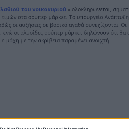
λαθιού του νοικοκυριού
» ολοκληρώνεται, σημα
ης τιμών στα σούπερ μάρκετ. Το υπουργείο Ανάπτυξ
καθώς οι αυξήσεις σε βασικά αγαθά συνεχίζονται. Οι
 ενώ οι αλυσίδες σούπερ μάρκετ δηλώνουν ότι θα 
η μάχη με την ακρίβεια παραμένει ανοιχτή.