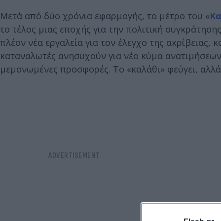
Μετά από δύο χρόνια εφαρμογής, το μέτρο του «
Κα
το τέλος μιας εποχής για την πολιτική συγκράτησ
πλέον νέα εργαλεία για τον έλεγχο της ακρίβειας, 
καταναλωτές ανησυχούν για νέο κύμα ανατιμήσεων,
μεμονωμένες προσφορές. Το «καλάθι» φεύγει, αλλά 