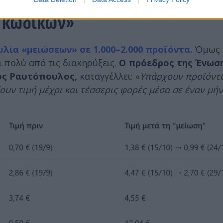
0 κωδικών»
λία «μειώσεων» σε 1.000–2.000 προϊόντα.
Όμως 
 πολύ από τις διακηρύξεις.
Ο πρόεδρος της Ένωσ
ος Ραυτόπουλος,
καταγγέλλει: «
Υπάρχουν προϊόντα
υν τιμή μέχρι και τέσσερις φορές μέσα σε έναν μή