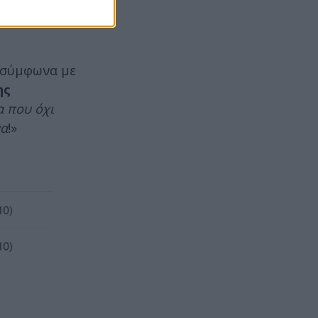
σύμφωνα με
ης
 που όχι
να
!»