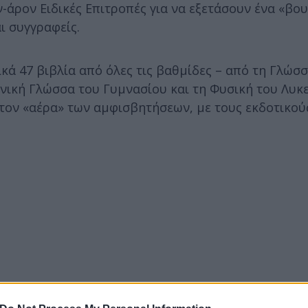
-άρον Ειδικές Επιτροπές για να εξετάσουν ένα «βο
ι συγγραφείς.
ά 47 βιβλία από όλες τις βαθμίδες – από τη Γλώσσ
νική Γλώσσα του Γυμνασίου και τη Φυσική του Λυκε
στον «αέρα» των αμφισβητήσεων, με τους εκδοτικού