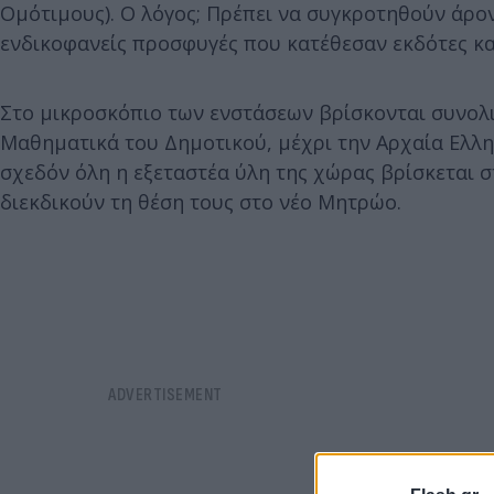
Ομότιμους). Ο λόγος; Πρέπει να συγκροτηθούν άρον
ενδικοφανείς προσφυγές που κατέθεσαν εκδότες κα
Στο μικροσκόπιο των ενστάσεων βρίσκονται συνολικ
Μαθηματικά του Δημοτικού, μέχρι την Αρχαία Ελλη
σχεδόν όλη η εξεταστέα ύλη της χώρας βρίσκεται 
διεκδικούν τη θέση τους στο νέο Μητρώο.