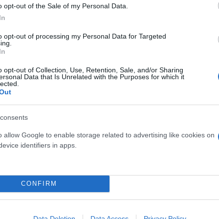
o opt-out of the Sale of my Personal Data.
In
αιδείας, Θρησκευμάτων και Αθλητισμού
Βιβλίο
to opt-out of processing my Personal Data for Targeted
ing.
In
o opt-out of Collection, Use, Retention, Sale, and/or Sharing
ersonal Data that Is Unrelated with the Purposes for which it
lected.
Out
consents
o allow Google to enable storage related to advertising like cookies on
evice identifiers in apps.
osition για Κωνσταντέλια
Skin dysmorphia: Όταν η ε
CONFIRM
τ»
«τέλειο» δέρμα αποτελεί
ψυχικής υγείας
Data Deletion
Data Access
Privacy Policy