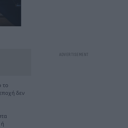
ό το
 εποχή δεν
στα
 ή