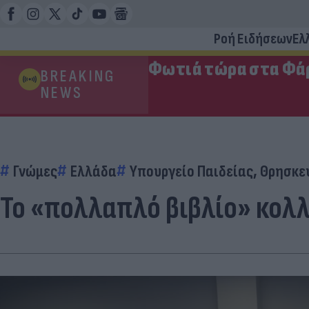
Ροή Ειδήσεων
Ελ
Φωτιά τώρα στα Φάρ
BREAKING
NEWS
Γνώμες
Ελλάδα
Υπουργείο Παιδείας, Θρησκε
Το «πολλαπλό βιβλίο» κολ