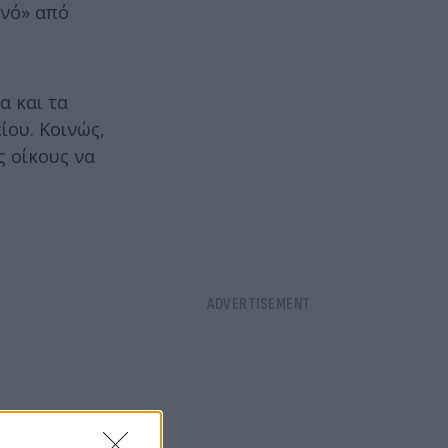
υνό» από
α και τα
ίου. Κοινώς,
ς οίκους να