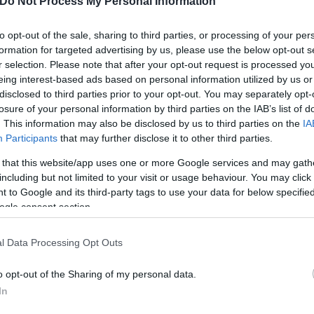
Do Not Process My Personal Information
to opt-out of the sale, sharing to third parties, or processing of your per
formation for targeted advertising by us, please use the below opt-out s
οι πανεπιστημιακοί που θα αναλάβουν το βαρύ έργο 
r selection. Please note that after your opt-out request is processed y
ώς οι επιτροπές θα λειτουργούν χωρίς αμοιβή εντός
eing interest-based ads based on personal information utilized by us or
disclosed to third parties prior to your opt-out. You may separately opt-
ολική χρονιά, μένει να δούμε αν οι καθηγητές θα δε
losure of your personal information by third parties on the IAB’s list of
λίο θα μείνει τελικά... μετεξεταστέο.
. This information may also be disclosed by us to third parties on the
IA
Participants
that may further disclose it to other third parties.
ερο
Flash.gr
στην αναζήτηση της
Google
 that this website/app uses one or more Google services and may gath
including but not limited to your visit or usage behaviour. You may click 
 to Google and its third-party tags to use your data for below specifi
ogle consent section.
l Data Processing Opt Outs
o opt-out of the Sharing of my personal data.
In