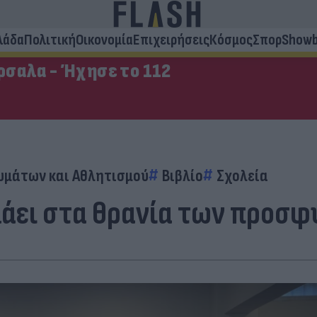
λάδα
Πολιτική
Οικονομία
Επιχειρήσεις
Κόσμος
Σπορ
Showb
σαλα - Ήχησε το 112
υμάτων και Αθλητισμού
Βιβλίο
Σχολεία
λάει στα θρανία των προσ