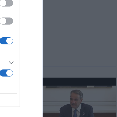
μμονή με το
 πρόβλημα