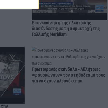
Επανεκκίνηση της ηλεκτρικής
διασύνδεσης με τη συμμετοχή της
Γαλλικής Meridiam
Πρωτοφανές σκάνδαλο - Aθλήτριες
«φουσκώνουν» τον στηθόδεσμό τους
για να έχουν πλεονέκτημα
 την