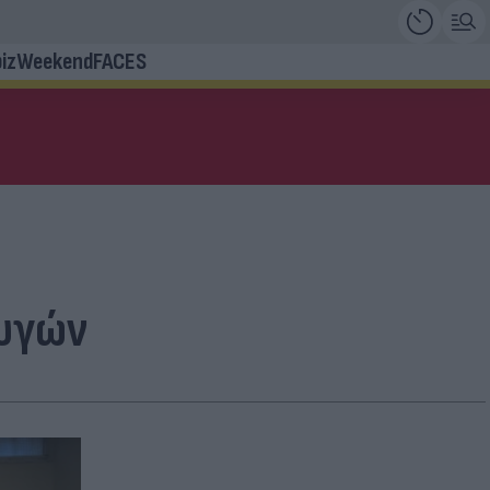
iz
Weekend
FACES
φυγών