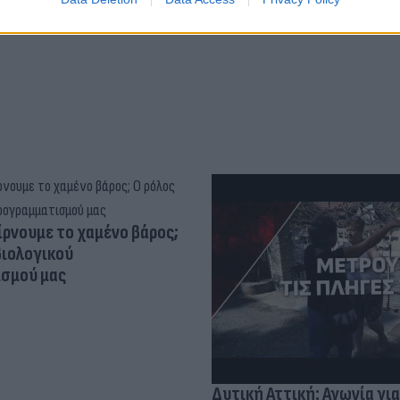
ίρνουμε το χαμένο βάρος;
βιολογικού
σμού μας
Δυτική Αττική: Αγωνία για