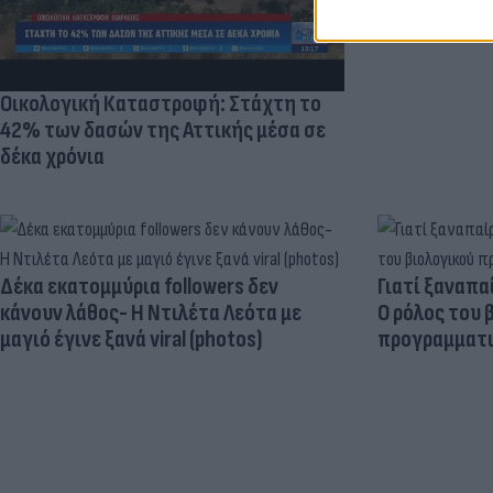
Οικολογική Καταστροφή: Στάχτη το
42% των δασών της Αττικής μέσα σε
δέκα χρόνια
Δέκα εκατομμύρια followers δεν
Γιατί ξαναπα
κάνουν λάθος- Η Ντιλέτα Λεότα με
Ο ρόλος του 
μαγιό έγινε ξανά viral (photos)
προγραμματι