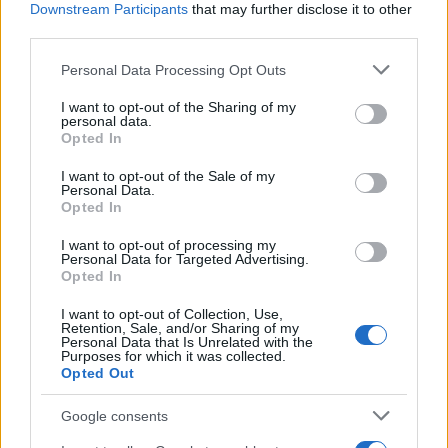
Downstream Participants
that may further disclose it to other
third parties.
Στην πραγματικότητα, οι ιακάνες περπατούν πάνω
στα φύλλα των νούφαρων (γι' αυτό και
Please note that this website/app uses one or more Google
Personal Data Processing Opt Outs
services and may gather and store information including but
αποκαλούνται επίσης «περπατητές των
not limited to your visit or usage behaviour. You may click to
I want to opt-out of the Sharing of my
νούφαρων», lily trotters) και σε άλλα υδρόβια φυτά
personal data.
grant or deny consent to Google and its third-party tags to
Opted In
που επιπλέουν στην επιφάνεια του νερού. Επειδή
use your data for below specified purposes in below Google
τα φύλλα αυτά συχνά καλύπτονται από ένα λεπτό
consent section.
I want to opt-out of the Sale of my
Personal Data.
στρώμα νερού, με μια γρήγορη ματιά φαίνεται σαν
Opted In
το πουλί να περπατά πραγματικά πάνω στο νερό.
I want to opt-out of processing my
Personal Data for Targeted Advertising.
Opted In
Αν όμως εμείς προσπαθούσαμε να διασχίσουμε μια
λίμνη πηδώντας από νούφαρο σε νούφαρο, το
I want to opt-out of Collection, Use,
Retention, Sale, and/or Sharing of my
πιθανότερο είναι ότι θα καταλήγαμε πολύ γρήγορα
Personal Data that Is Unrelated with the
Purposes for which it was collected.
μέσα στο νερό. Πώς, λοιπόν, τα καταφέρνουν οι
Opted Out
ιακάνες;
Google consents