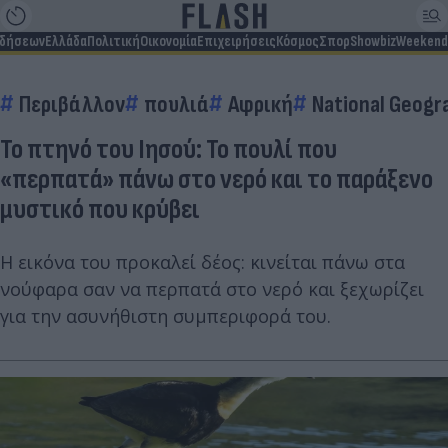
ιδήσεων
Ελλάδα
Πολιτική
Οικονομία
Επιχειρήσεις
Κόσμος
Σπορ
Showbiz
Weekend
Περιβάλλον
πουλιά
Αφρική
National Geogr
Το πτηνό του Ιησού: Το πουλί που
«περπατά» πάνω στο νερό και το παράξενο
μυστικό που κρύβει
Η εικόνα του προκαλεί δέος: κινείται πάνω στα
νούφαρα σαν να περπατά στο νερό και ξεχωρίζει
για την ασυνήθιστη συμπεριφορά του.