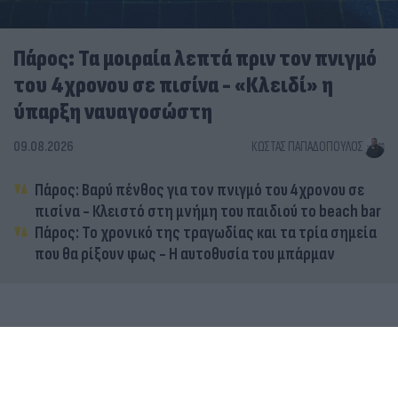
Πάρος: Τα μοιραία λεπτά πριν τον πνιγμό
του 4χρονου σε πισίνα - «Κλειδί» η
ύπαρξη ναυαγοσώστη
09.08.2026
ΚΏΣΤΑΣ ΠΑΠΑΔΌΠΟΥΛΟΣ
Πάρος: Βαρύ πένθος για τον πνιγμό του 4χρονου σε
πισίνα - Κλειστό στη μνήμη του παιδιού το beach bar
Πάρος: Το χρονικό της τραγωδίας και τα τρία σημεία
που θα ρίξουν φως - Η αυτοθυσία του μπάρμαν