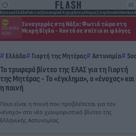
ιδήσεων
Ελλάδα
Πολιτική
Οικονομία
Επιχειρήσεις
Κόσμος
Σπορ
Showbiz
Weekend
Συναγερμός στη Νάξο: Φωτιά τώρα στη
BREAKING
Μικρή Βίγλα - Κοντά σε σπίτια οι φλόγες
NEWS
Ελλάδα
Γιορτή της Μητέρας
Αστυνομία
Soc
Το τρυφερό βίντεο της ΕΛΑΣ για τη Γιορτή
της Μητέρας - Το «έγκλημα», ο «ένοχος» και
η ποινή
Ποια είναι η ποινή που προβλέπεται για τον
«ένοχο» στο νέο χιουμοριστικό βίντεο της
Ελληνικής Αστυνομίας.