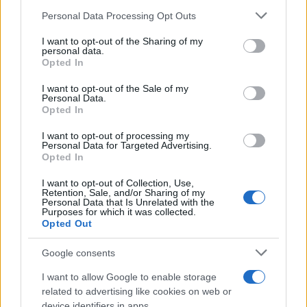
αφιερωμένο σε όλες τις μητέρες.
Please note that this website/app uses one or more Google
Personal Data Processing Opt Outs
services and may gather and store information including but
not limited to your visit or usage behaviour. You may click to
I want to opt-out of the Sharing of my
Το μήνυμα της ΕΛΑΣ για τις μητέρες
personal data.
grant or deny consent to Google and its third-party tags to
Opted In
use your data for below specified purposes in below Google
Με το βίντεο αυτό, η Ελληνική Αστυνομία επέλεξε
consent section.
I want to opt-out of the Sale of my
να τιμήσει τη Γιορτή της Μητέρας με έναν
Personal Data.
Opted In
σύγχρονο και viral τρόπο, αξιοποιώντας τη γλώσσα
των social media και το χιούμορ.
I want to opt-out of processing my
Personal Data for Targeted Advertising.
Opted In
Τα τελευταία χρόνια η Αστυνομία αξιοποιεί όλο και
I want to opt-out of Collection, Use,
πιο συχνά τα social media για να επικοινωνεί με
Retention, Sale, and/or Sharing of my
Personal Data that Is Unrelated with the
τους πολίτες, μέσα από ενημερωτικά αλλά και πιο
Purposes for which it was collected.
Opted Out
ανάλαφρα βίντεο με κοινωνικά μηνύματα.
Google consents
I want to allow Google to enable storage
related to advertising like cookies on web or
device identifiers in apps.