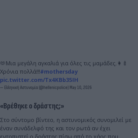
🫶Μια μεγάλη αγκαλιά για όλες τις μαμάδες.👩‍🍼
Χρόνια πολλά!!!
#mothersday
pic.twitter.com/Tx4KBb35IH
— Ελληνική Αστυνομία (@hellenicpolice)
May 10, 2026
«Βρέθηκε ο δράστης;»
Στο σύντομο βίντεο, η αστυνομικός συνομιλεί με
έναν συνάδελφό της και τον ρωτά αν έχει
εντοπιστεί ο δράστης πίσω από το χάος που