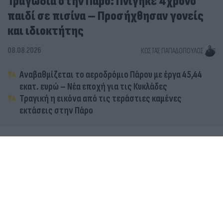
Τραγωδία στην Πάρο: Πνίγηκε 4χρονο
παιδί σε πισίνα – Προσήχθησαν γονείς
και ιδιοκτήτης
08.08.2026
ΚΏΣΤΑΣ ΠΑΠΑΔΌΠΟΥΛΟΣ
Αναβαθμίζεται το αεροδρόμιο Πάρου με έργα 45,44
εκατ. ευρώ – Νέα εποχή για τις Κυκλάδες
Τραγική η εικόνα από τις τεράστιες καμένες
εκτάσεις στην Πάρο