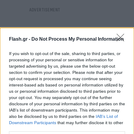
Flash.gr -
Do Not Process My Personal Information
If you wish to opt-out of the sale, sharing to third parties, or
processing of your personal or sensitive information for
targeted advertising by us, please use the below opt-out
section to confirm your selection. Please note that after your
opt-out request is processed you may continue seeing
interest-based ads based on personal information utilized by
us or personal information disclosed to third parties prior to
your opt-out. You may separately opt-out of the further
disclosure of your personal information by third parties on the
IAB’s list of downstream participants. This information may
Η ανατροπή έρχεται στο τέλος του βίντεο, όπου
also be disclosed by us to third parties on the
IAB’s List of
αποκαλύπτεται ο πραγματικός «δράστης», σε ένα
Downstream Participants
that may further disclose it to other
χιουμοριστικό αλλά και τρυφερό μήνυμα
third parties.