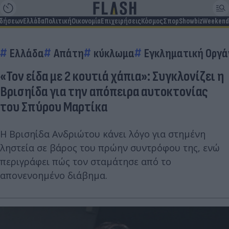
ιδήσεων
Ελλάδα
Πολιτική
Οικονομία
Επιχειρήσεις
Κόσμος
Σπορ
Showbiz
Weekend
Ελλάδα
Απάτη
κύκλωμα
Εγκληματική Οργ
«Τον είδα με 2 κουτιά χάπια»: Συγκλονίζει η
Βρισηίδα για την απόπειρα αυτοκτονίας
του Σπύρου Μαρτίκα
Η Βρισηίδα Ανδριώτου κάνει λόγο για στημένη
ληστεία σε βάρος του πρώην συντρόφου της, ενώ
περιγράφει πώς τον σταμάτησε από το
απονενοημένο διάβημα.