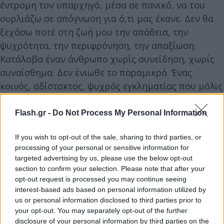
έντρομη τον υπαρχηγό, μέσα σε πανικό, να του
ουρλιάζω σε απόγνωση για ό,τι μας έκανε. Δεν θα
ξεχάσω ποτέ στη ζωή μου την απάθεια, την
ψυχρότητα, την περιφρόνηση, την απαξίωση.
Κατάλαβα έναν άνθρωπο χωρίς συνείδηση, χωρίς
συναίσθημα. Δεν ένιωθε το παραμικρό. Ένας
κοινός, αδίστακτος, ψυχρός εγκληματίας που μόλις
κατάφερε και πέτυχε τον στόχο του».
Flash.gr -
Do Not Process My Personal Information
Η απόπειρα αυτοκτονίας του Σπύρου Μαρτίκα
If you wish to opt-out of the sale, sharing to third parties, or
Ο ίδιος ο επιχειρηματίας έχει αναφέρει στις Αρχές:
processing of your personal or sensitive information for
targeted advertising by us, please use the below opt-out
«Η απόγνωσή μου τεράστια. Είμαι στον καναπέ και
section to confirm your selection. Please note that after your
δεν ξέρω τι να κάνω! ‘Έχω καταστραφεί έτσι απλά,
opt-out request is processed you may continue seeing
από έναν αλήτη που μου το παίζει φίλος τόσα
interest-based ads based on personal information utilized by
us or personal information disclosed to third parties prior to
χρόνια!’ ‘Οι κόποι μου μιας ζωής ολόκληρης!’ ‘Είμαι
your opt-out. You may separately opt-out of the further
ο μεγαλύτερος ηλίθιος που υπάρχει!’. Έπεσα θύμα
disclosure of your personal information by third parties on the