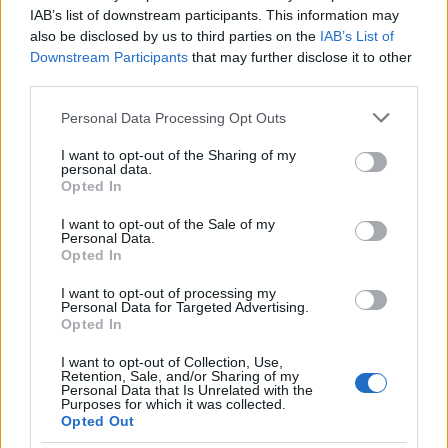
και με κορόιδεψε ένας άνθρωπος που υποτίθεται
IAB’s list of downstream participants. This information may
θα βοηθούσε να ξεπληρώσω τα χρέη μου. Ένας
also be disclosed by us to third parties on the
IAB’s List of
Downstream Participants
that may further disclose it to other
άνθρωπος που 3,5 χρόνια στεκόταν δίπλα μου για
third parties.
να με παρασύρει στο πιο βρόμικο σχέδιο, στην πιο
Please note that this website/app uses one or more Google
αρρωστημένη σατανική απάτη που μπορεί να
Personal Data Processing Opt Outs
services and may gather and store information including but
σκηνοθετήσει κάποιος. Τέτοια απόγνωση δεν έχω
not limited to your visit or usage behaviour. You may click to
I want to opt-out of the Sharing of my
personal data.
νιώσει ξανά στη ζωή μου!».
grant or deny consent to Google and its third-party tags to
Opted In
use your data for below specified purposes in below Google
consent section.
I want to opt-out of the Sale of my
Personal Data.
Opted In
I want to opt-out of processing my
Personal Data for Targeted Advertising.
Opted In
I want to opt-out of Collection, Use,
Retention, Sale, and/or Sharing of my
Personal Data that Is Unrelated with the
Purposes for which it was collected.
Opted Out