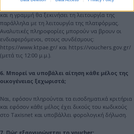
Το τηλέφωνο εξυπηρέτησης είναι το 210-2600610
και η γραμμή θα ξεκινήσει τη λειτουργία της
παράλληλα με τη λειτουργία της πλατφόρμας.
Αναλυτικές πληροφορίες μπορούν να βρουν οι
ενδιαφερόμενοι, στους συνδέσμους:
https://www.ktpae.gr/ και https://vouchers.gov.gr/
(μετά τις 12:00 μ.μ.).
6. Μπορεί να υποβάλει αίτηση κάθε μέλος της
οικογένειας ξεχωριστά;
Ναι, εφόσον πληρούνται τα εισοδηματικά κριτήρια
και εφόσον κάθε μέλος έχει δικούς του κωδικούς
στο Taxisnet και υποβάλλει φορολογική δήλωση.
7. Πώς εξαργυρώνεται το voucher;