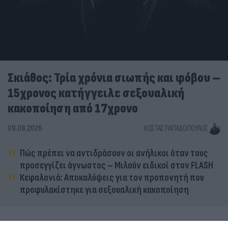
Σκιάθος: Τρία χρόνια σιωπής και φόβου –
15χρονος κατήγγειλε σεξουαλική
κακοποίηση από 17χρονο
09.08.2026
ΚΏΣΤΑΣ ΠΑΠΑΔΌΠΟΥΛΟΣ
Πώς πρέπει να αντιδράσουν οι ανήλικοι όταν τους
προσεγγίζει άγνωστος – Μιλούν ειδικοί στον FLASH
Κεφαλονιά: Αποκαλύψεις για τον προπονητή που
προφυλακίστηκε για σεξουαλική κακοποίηση