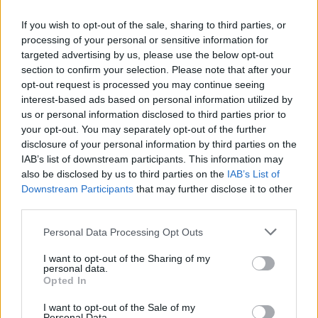
περισσότεροι- θα γίνει με ηλεκτρονική κλήρωση.
If you wish to opt-out of the sale, sharing to third parties, or
processing of your personal or sensitive information for
5. Πώς υποβάλλονται οι αιτήσεις;
targeted advertising by us, please use the below opt-out
section to confirm your selection. Please note that after your
opt-out request is processed you may continue seeing
Το νέο πρόγραμμα είναι πλήρως ψηφιοποιημένο
interest-based ads based on personal information utilized by
και οι αιτήσεις υποβάλλονται ηλεκτρονικά μέσω
us or personal information disclosed to third parties prior to
your opt-out. You may separately opt-out of the further
της πλατφόρμας vouchers.gov.gr. Για την υποβολή
disclosure of your personal information by third parties on the
της αίτησης κάθε πολίτης χρειάζεται να είναι
IAB’s list of downstream participants. This information may
πιστοποιημένος χρήστης του Taxisnet, καθώς και
also be disclosed by us to third parties on the
IAB’s List of
Downstream Participants
that may further disclose it to other
να επιβεβαιώσει έναν αριθμό κινητού τηλεφώνου
third parties.
και μία διεύθυνση e-mail.
Please note that this website/app uses one or more Google
Personal Data Processing Opt Outs
services and may gather and store information including but
Οι αιτήσεις υποβάλλονται, σταδιακά -χωρίς
not limited to your visit or usage behaviour. You may click to
I want to opt-out of the Sharing of my
personal data.
χρονική προτεραιότητα- ανάλογα με τον λήγοντα
grant or deny consent to Google and its third-party tags to
Opted In
use your data for below specified purposes in below Google
ΑΦΜ του δικαιούχου, από το Σάββατο 16 Ιουλίου.
consent section.
I want to opt-out of the Sale of my
Συγκεκριμένα:
Personal Data.