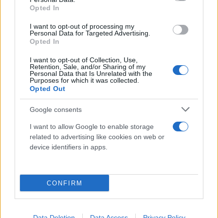
Opted In
Όσοι έχουν ΑΦΜ που λήγει σε 1, 2 και 3, μπορούν
I want to opt-out of processing my
Personal Data for Targeted Advertising.
να υποβάλουν τις αιτήσεις τους από το Σάββατο 16
Opted In
Ιουλίου.
I want to opt-out of Collection, Use,
Retention, Sale, and/or Sharing of my
Personal Data that Is Unrelated with the
Όσοι έχουν ΑΦΜ που λήγει σε 4, 5 και 6, μπορούν
Purposes for which it was collected.
Opted Out
να υποβάλουν τις αιτήσεις τους από την Κυριακή
17 Ιουλίου.
Google consents
I want to allow Google to enable storage
Από τη Δευτέρα 18 Ιουλίου, η ηλεκτρονική
related to advertising like cookies on web or
πλατφόρμα για την υποβολή των αιτήσεων θα είναι
device identifiers in apps.
ανοικτή για όλα τα ΑΦΜ και θα παραμείνει ανοικτή
μέχρι και την Πέμπτη 21 Ιουλίου και ώρα 23:59, ενώ
CONFIRM
η σχετική διαδικασία μπορεί να διεκπεραιωθεί και
μέσω ΚΕΠ.
Data Deletion
Data Access
Privacy Policy