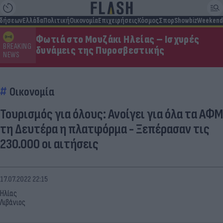
ιδήσεων
Ελλάδα
Πολιτική
Οικονομία
Επιχειρήσεις
Κόσμος
Σπορ
Showbiz
Weekend
Φωτιά στο Μουζάκι Ηλείας – Ισχυρές
BREAKING
δυνάμεις της Πυροσβεστικής
NEWS
Οικονομία
Τουρισμός για όλους: Ανοίγει για όλα τα ΑΦΜ
τη Δευτέρα η πλατφόρμα - Ξεπέρασαν τις
230.000 οι αιτήσεις
17.07.2022 22:15
Ηλίας
Λιβάνιος