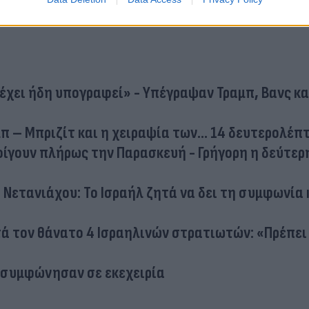
 έχει ήδη υπογραφεί» - Υπέγραψαν Τραμπ, Βανς κα
αμπ – Μπριζίτ και η χειραψία των... 14 δευτερολέπ
νοίγουν πλήρως την Παρασκευή - Γρήγορη η δεύτε
 Νετανιάχου: Το Ισραήλ ζητά να δει τη συμφωνία κ
τά τον θάνατο 4 Ισραηλινών στρατιωτών: «Πρέπει 
χ συμφώνησαν σε εκεχειρία