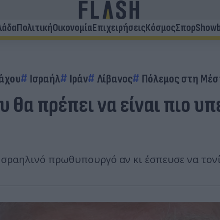
λάδα
Πολιτική
Οικονομία
Επιχειρήσεις
Κόσμος
Σπορ
Showb
ιάχου
Ισραήλ
Ιράν
Λίβανος
Πόλεμος στη Μέσ
υ θα πρέπει να είναι πιο υ
σραηλινό πρωθυπουργό αν κι έσπευσε να τονίσ