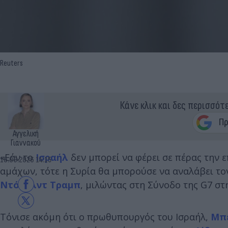
Reuters
Κάνε κλικ και δες περισσότ
Αγγελική
Γιαννακού
«Εάν το
Ισραήλ
δεν μπορεί να φέρει σε πέρας την 
16.06.2026 14:15
αμάχων, τότε η Συρία θα μπορούσε να αναλάβει το
Ντόναλντ Τραμπ
, μιλώντας στη Σύνοδο της G7 στη
Τόνισε ακόμη ότι ο πρωθυπουργός του Ισραήλ,
Μπέ