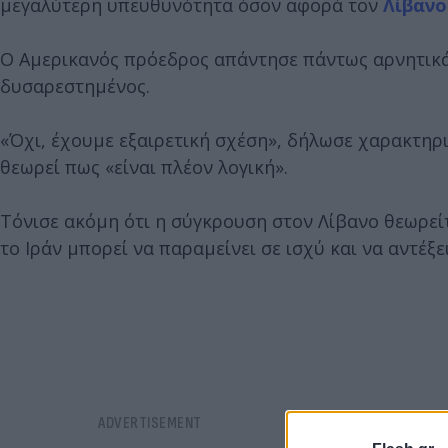
μεγαλύτερη υπευθυνότητα όσον αφορά τον
Λίβανο
Ο Αμερικανός πρόεδρος απάντησε πάντως αρνητικά
δυσαρεστημένος.
«Όχι, έχουμε εξαιρετική σχέση», δήλωσε χαρακτηρ
θεωρεί πως «είναι πλέον λογική».
Τόνισε ακόμη ότι η σύγκρουση στον Λίβανο θεωρείτ
το Ιράν μπορεί να παραμείνει σε ισχύ και να αντέξει