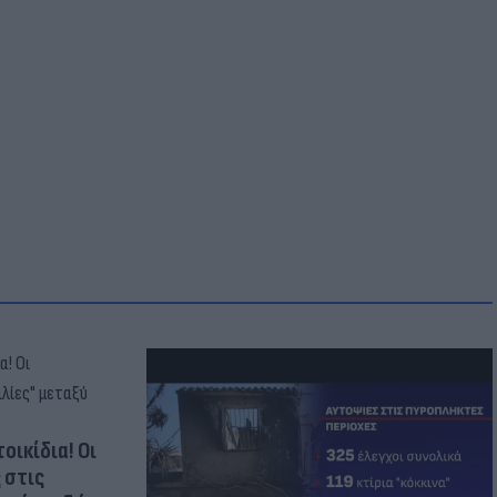
οικίδια! Οι
 στις