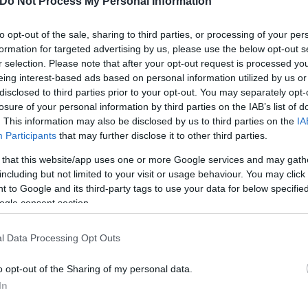
Do Not Process My Personal Information
to opt-out of the sale, sharing to third parties, or processing of your per
formation for targeted advertising by us, please use the below opt-out s
r selection. Please note that after your opt-out request is processed y
eing interest-based ads based on personal information utilized by us or
disclosed to third parties prior to your opt-out. You may separately opt-
σε «δεύτερη φάση»
losure of your personal information by third parties on the IAB’s list of
. This information may also be disclosed by us to third parties on the
IA
Participants
that may further disclose it to other third parties.
ν
, για τον τερματισμό της σύγκρουσης στη Μέση Αν
 that this website/app uses one or more Google services and may gath
including but not limited to your visit or usage behaviour. You may click 
 to Google and its third-party tags to use your data for below specifi
ε πρώτο επίπεδο και η διαδικασία εισέρχεται στη 
ogle consent section.
ασε αισιοδοξία για την επιτυχία της.
l Data Processing Opt Outs
διαθέσει αμερικανικά κεφάλαια στο Ιράν. «Δεν επεν
o opt-out of the Sharing of my personal data.
ικά σε απάντηση σε αναφορές βάσει των οποίων, η
In
 Πολιτείες.