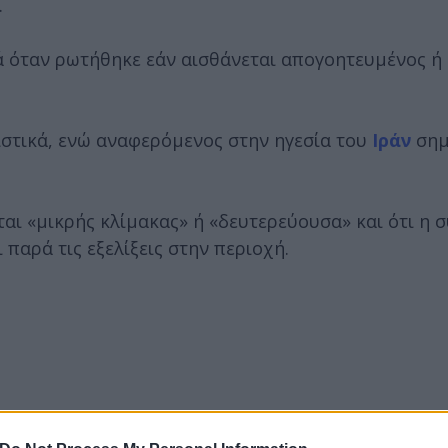
.
 όταν ρωτήθηκε εάν αισθάνεται απογοητευμένος ή
ιστικά, ενώ αναφερόμενος στην ηγεσία του
Ιράν
σημ
αι «μικρής κλίμακας» ή «δευτερεύουσα» και ότι η 
 παρά τις εξελίξεις στην περιοχή.