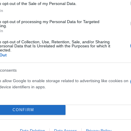
o opt-out of the Sale of my Personal Data.
In
to opt-out of processing my Personal Data for Targeted
ing.
In
o opt-out of Collection, Use, Retention, Sale, and/or Sharing
ersonal Data that Is Unrelated with the Purposes for which it
lected.
Out
consents
o allow Google to enable storage related to advertising like cookies on
evice identifiers in apps.
ερο
Flash.gr
στην αναζήτηση της
Google
CONFIRM
Data Deletion
Data Access
Privacy Policy