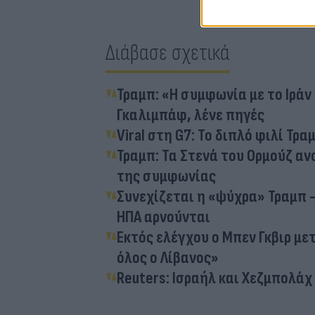
Διάβασε σχετικά
Τραμπ: «Η συμφωνία με το Ιράν
Γκαλιμπάφ, λένε πηγές
Viral στη G7: Το διπλό φιλί Τρ
Τραμπ: Τα Στενά του Ορμούζ α
της συμφωνίας
Συνεχίζεται η «ψύχρα» Τραμπ -
ΗΠΑ αρνούνται
Εκτός ελέγχου ο Μπεν Γκβιρ με
όλος ο Λίβανος»
Reuters: Ισραήλ και Χεζμπολά