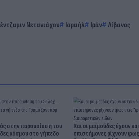
έντζαμιν Νετανιάχου
Ισραήλ
Ιράν
Λίβανος
ός στην παρουσίαση του
Και οι μαϊμούδες έχουν κατ
άδες κόσμου στο γήπεδο
επιστήμονες ρίχνουν φως