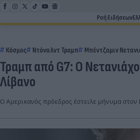
Ροή Ειδήσεων
Ελ
Κόσμος
Ντόναλντ Τραμπ
Μπέντζαμιν Νεταν
Τραμπ από G7: Ο Νετανιάχο
Λίβανο
Ο Αμερικανός πρόεδρος έστειλε μήνυμα στον Ι