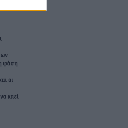
ι
των
ρη φάση
αι οι
να καεί