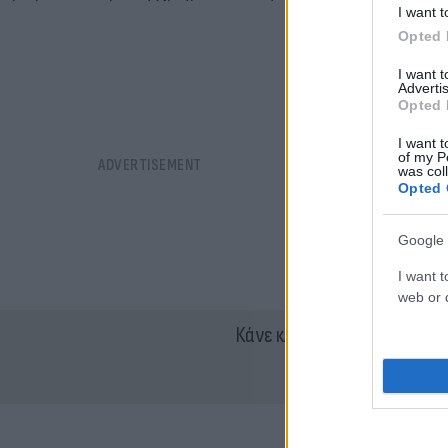
I want t
Opted 
I want 
Advertis
Opted 
I want t
of my P
was col
Opted 
Google 
I want t
web or d
Κάνε κλικ και δες περισσότ