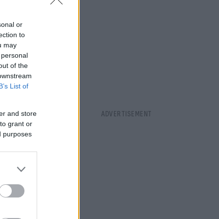
sonal or
ection to
ou may
 personal
out of the
 downstream
B’s List of
ατολή,
er and store
to grant or
ed purposes
δεύτερη
δύουμε
 συμφωνία