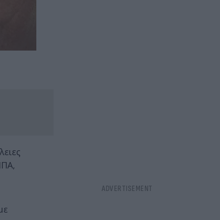
λειες
ΗΠΑ,
με