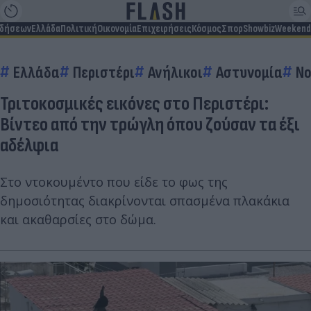
ιδήσεων
Ελλάδα
Πολιτική
Οικονομία
Επιχειρήσεις
Κόσμος
Σπορ
Showbiz
Weekend
Ελλάδα
Περιστέρι
Ανήλικοι
Αστυνομία
Νο
Τριτοκοσμικές εικόνες στο Περιστέρι:
Βίντεο από την τρώγλη όπου ζούσαν τα έξι
αδέλφια
Στο ντοκουμέντο που είδε το φως της
δημοσιότητας διακρίνονται σπασμένα πλακάκια
και ακαθαρσίες στο δώμα.