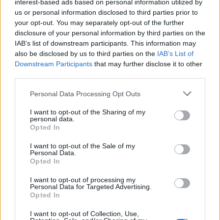
interest-based ads based on personal information utilized by
σκουπιδιών.
us or personal information disclosed to third parties prior to
your opt-out. You may separately opt-out of the further
disclosure of your personal information by third parties on the
Οι
γονείς καταδικάστηκαν σε 16 μήνες
IAB’s list of downstream participants. This information may
φυλάκιση
, με την κατηγορία της έκθεσης ανηλίκου
also be disclosed by us to third parties on the
IAB’s List of
σε βαθμό πλημμελήματος.
Downstream Participants
that may further disclose it to other
third parties.
Please note that this website/app uses one or more Google
Personal Data Processing Opt Outs
services and may gather and store information including but
not limited to your visit or usage behaviour. You may click to
I want to opt-out of the Sharing of my
personal data.
grant or deny consent to Google and its third-party tags to
Opted In
use your data for below specified purposes in below Google
consent section.
I want to opt-out of the Sale of my
Personal Data.
Opted In
I want to opt-out of processing my
Personal Data for Targeted Advertising.
Opted In
I want to opt-out of Collection, Use,