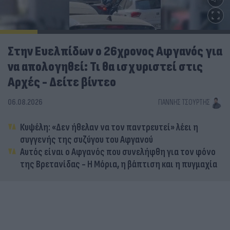
Στην Ευελπίδων ο 26χρονος Αφγανός για
να απολογηθεί: Τι θα ισχυριστεί στις
Αρχές - Δείτε βίντεο
06.08.2026
ΓΙΆΝΝΗΣ ΤΣΟΎΡΤΗΣ
Κυψέλη: «Δεν ήθελαν να τον παντρευτεί» λέει η
συγγενής της συζύγου του Αφγανού
Αυτός είναι ο Αφγανός που συνελήφθη για τον φόνο
της Βρετανίδας - Η Μόρια, η βάπτιση και η πυγμαχία