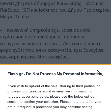
newsit.gr η αντιδήμαρχος Κοινωνικής Πολιτικής,
Παιδείας, ΚΕΠ και Ισότητας του Δήμου Περιστερίου,
Μαίρη Τσιώτα.
«Η κοινωνική υπηρεσία έχει κάνει σε κάθε
περίπτωση αυτό που έπρεπε, παρουσία
εισαγγελέων και αστυνομίας. Δεν είναι η πρώτη
φορά εχθές που έγινε καταγγελία, έχει ξαναγίνει
ανώνυμη καταγγελία», αναφέρει.
Τα μέλη της οικογένειας αρκετές φορές έκαναν
Flash.gr -
Do Not Process My Personal Information
μπάνιο σε σπίτια γειτόνων τους ενώ όπως
αναφέρουν οι κάτοικοι, ακόμα και οι γονείς των
If you wish to opt-out of the sale, sharing to third parties, or
παιδιών κυκλοφορούσαν βρώμικοι.
processing of your personal or sensitive information for
targeted advertising by us, please use the below opt-out
section to confirm your selection. Please note that after your
Μάλιστα, αντί για κουρτίνες στο παράθυρο του
opt-out request is processed you may continue seeing
δωματίου είχαν τοποθετήσει μαύρες σακούλες