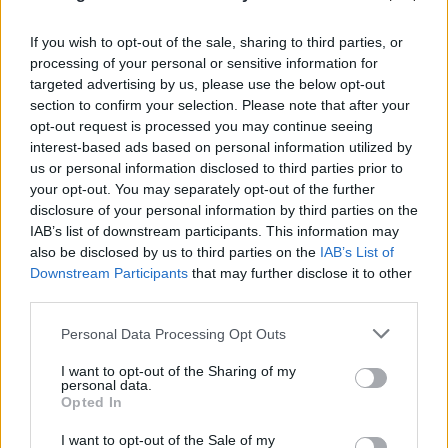
If you wish to opt-out of the sale, sharing to third parties, or
processing of your personal or sensitive information for
targeted advertising by us, please use the below opt-out
section to confirm your selection. Please note that after your
opt-out request is processed you may continue seeing
interest-based ads based on personal information utilized by
us or personal information disclosed to third parties prior to
your opt-out. You may separately opt-out of the further
disclosure of your personal information by third parties on the
IAB’s list of downstream participants. This information may
also be disclosed by us to third parties on the
IAB’s List of
Downstream Participants
that may further disclose it to other
third parties.
Please note that this website/app uses one or more Google
Personal Data Processing Opt Outs
services and may gather and store information including but
not limited to your visit or usage behaviour. You may click to
I want to opt-out of the Sharing of my
Κυψέλη: «Αφιέρωσε τη ζωή της σε όσους είχαν
personal data.
grant or deny consent to Google and its third-party tags to
Opted In
ανάγκη», για πρώτη φορά μιλά η οικογένεια της
use your data for below specified purposes in below Google
consent section.
Βρετανίδας
I want to opt-out of the Sale of my