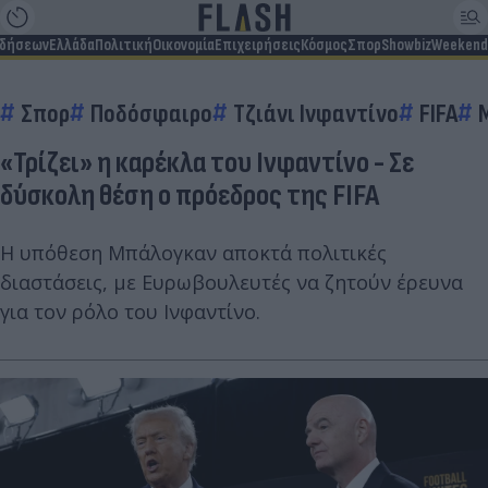
ιδήσεων
Ελλάδα
Πολιτική
Οικονομία
Επιχειρήσεις
Κόσμος
Σπορ
Showbiz
Weekend
Σπορ
Ποδόσφαιρο
Τζιάνι Ινφαντίνο
FIFA
«Τρίζει» η καρέκλα του Ινφαντίνο - Σε
δύσκολη θέση ο πρόεδρος της FIFA
Η υπόθεση Μπάλογκαν αποκτά πολιτικές
διαστάσεις, με Ευρωβουλευτές να ζητούν έρευνα
για τον ρόλο του Ινφαντίνο.