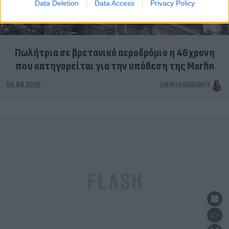
Data Deletion
Data Access
Privacy Policy
Πωλήτρια σε βρετανικό αεροδρόμιο η 46χρονη
που κατηγορείται για την υπόθεση της Marfin
06.08.2026
ΕΛΈΝΗ ΚΑΡΑΘΆΝΟΥ