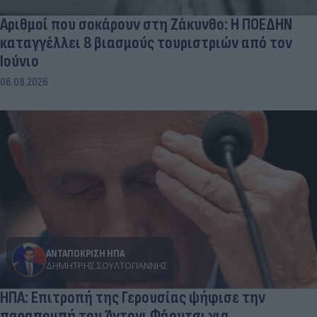
Αριθμοί που σοκάρουν στη Ζάκυνθο: Η ΠΟΕΔΗΝ
καταγγέλλει 8 βιασμούς τουριστριών από τον
Ιούνιο
06.08.2026
ΑΝΤΑΠΟΚΡΙΣΗ ΗΠΑ
ΔΗΜΉΤΡΗΣ ΣΟΥΛΤΟΓΙΆΝΝΗΣ
ΗΠΑ: Επιτροπή της Γερουσίας ψήφισε την
παραπομπή του Άντονι Φάουτσι για