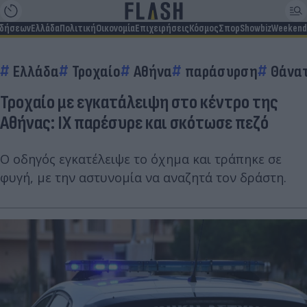
ιδήσεων
Ελλάδα
Πολιτική
Οικονομία
Επιχειρήσεις
Κόσμος
Σπορ
Showbiz
Weekend
Ελλάδα
Τροχαίο
Αθήνα
παράσυρση
Θάνα
Τροχαίο με εγκατάλειψη στο κέντρο της
Αθήνας: ΙΧ παρέσυρε και σκότωσε πεζό
Ο οδηγός εγκατέλειψε το όχημα και τράπηκε σε
φυγή, με την αστυνομία να αναζητά τον δράστη.