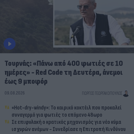
Τουρνάς: «Πάνω από 400 φωτιές σε 10
ημέρες» - Red Code τη Δευτέρα, άνεμοι
έως 9 μποφόρ
09.08.2026
ΓΙΏΡΓΟΣ ΓΕΩΡΓΑΚΌΠΟΥΛΟΣ
«Hot-dry-windy»: Το καιρικό κοκτέιλ που προκαλεί
συναγερμό για φωτιές το επόμενο 48ωρο
Σε επιφυλακή ο κρατικός μηχανισμός για νέο κύμα
ισχυρών ανέμων - Συνεδρίασε η Επιτροπή Κινδύνου