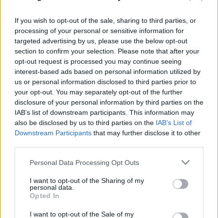
Κατερίνα Καινούριου: Αγκαλιά με την μικρή Ξένια
If you wish to opt-out of the sale, sharing to third parties, or
στο ηλιοβασίλεμα
processing of your personal or sensitive information for
09.08.2026
ΤΖΏΡΤΖΙΑ ΓΕΩΡΓΊΟΥ
targeted advertising by us, please use the below opt-out
section to confirm your selection. Please note that after your
opt-out request is processed you may continue seeing
interest-based ads based on personal information utilized by
us or personal information disclosed to third parties prior to
your opt-out. You may separately opt-out of the further
disclosure of your personal information by third parties on the
IAB’s list of downstream participants. This information may
also be disclosed by us to third parties on the
IAB’s List of
Downstream Participants
that may further disclose it to other
third parties.
Please note that this website/app uses one or more Google
Personal Data Processing Opt Outs
services and may gather and store information including but
not limited to your visit or usage behaviour. You may click to
I want to opt-out of the Sharing of my
personal data.
grant or deny consent to Google and its third-party tags to
Opted In
use your data for below specified purposes in below Google
consent section.
I want to opt-out of the Sale of my