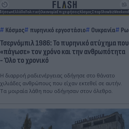
ιδήσεων
Ελλάδα
Πολιτική
Οικονομία
Επιχειρήσεις
Κόσμος
Σπορ
Showbiz
Weekend
Κόσμος
πυρηνικό εργοστάσιο
Ουκρανία
Ρω
Τσερνόμπιλ 1986: Το πυρηνικό ατύχημα που
«πάγωσε» τον χρόνο και την ανθρωπότητα
- Όλο το χρονικό
Η διαρροή ραδιενέργειας οδήγησε στο θάνατο
χιλιάδες ανθρώπους που είχαν εκτεθεί σε αυτήν.
Τα μοιραία λάθη που οδήγησαν στον όλεθρο.