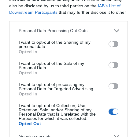
also be disclosed by us to third parties on the
IAB’s List of
Downstream Participants
that may further disclose it to other
third parties.
Please note that this website/app uses one or more Google
Personal Data Processing Opt Outs
services and may gather and store information including but
not limited to your visit or usage behaviour. You may click to
I want to opt-out of the Sharing of my
personal data.
grant or deny consent to Google and its third-party tags to
Opted In
use your data for below specified purposes in below Google
consent section.
I want to opt-out of the Sale of my
Personal Data.
Ο σχεδιασμός των αντιδραστήρων RBMK-
Opted In
1000 παρουσίαζε σημαντικές ελλείψεις και
ελαττώματα, και δεν συμμορφωνόταν με τα
I want to opt-out of processing my
Personal Data for Targeted Advertising.
αποδεκτά επίπεδα ασφαλείας για τους
Opted In
πυρηνικούς αντιδραστήρες.
I want to opt-out of Collection, Use,
Κατά τη νυχτερινή βάρδια, υπεύθυνος για
Retention, Sale, and/or Sharing of my
Personal Data that Is Unrelated with the
τον χειρισμό του αντιδραστήρα ήταν ένας
Purposes for which it was collected.
νέος μηχανικός με τρίμηνη εμπειρία.
Opted Out
Στην αίθουσα ελέγχου άρχισαν να
Google consents