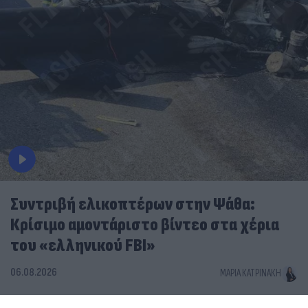
Συντριβή ελικοπτέρων στην Ψάθα:
Κρίσιμο αμοντάριστο βίντεο στα χέρια
του «ελληνικού FBI»
06.08.2026
ΜΑΡΊΑ ΚΑΤΡΙΝΆΚΗ
«Να αποκαλυφθεί η αλήθεια»: Στη Δικαιοσύνη η