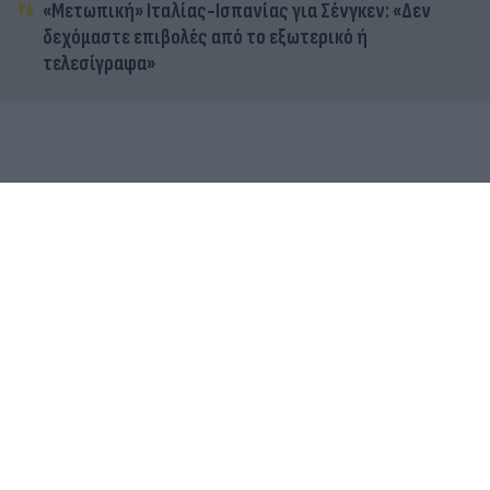
«Μετωπική» Ιταλίας-Ισπανίας για Σένγκεν: «Δεν
δεχόμαστε επιβολές από το εξωτερικό ή
τελεσίγραφα»