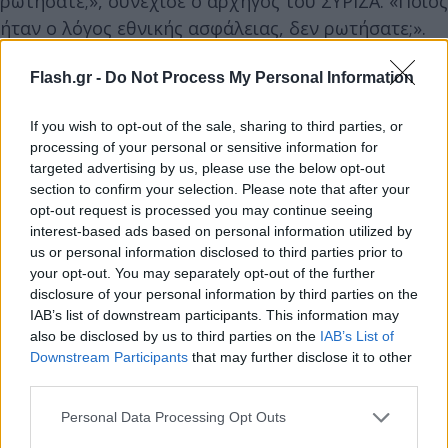
ρωτήσατε;», συνέχισε ο αρχηγός του ΣΥΡΙΖΑ. «Ποιος
ήταν ο λόγος εθνικής ασφάλειας, δεν ρωτήσατε;».
Flash.gr -
Do Not Process My Personal Information
«Δεν καταλαβαίνετε ότι με αυτόν τον τρόπο
αφήνετε να σέρνεται μια υποψία για κάποιου
If you wish to opt-out of the sale, sharing to third parties, or
είδους εθνικό κίνδυνο; Μέσα στον πανικό σας,
processing of your personal or sensitive information for
όμως, εμπλέξατε τρίτες χώρες διακινδυνεύοντας
targeted advertising by us, please use the below opt-out
section to confirm your selection. Please note that after your
την εξωτερική μας πολιτική. Κάνατε διεθνώς ρεζίλι
opt-out request is processed you may continue seeing
τη χώρα μας. Αφήστε τις υπεκφυγές και κυρίως
interest-based ads based on personal information utilized by
σταματήστε να διασύρετε τη χώρα διεθνώς ως μια
us or personal information disclosed to third parties prior to
φιλελεύθερη δημοκρατία», πρόσθεσε.
your opt-out. You may separately opt-out of the further
disclosure of your personal information by third parties on the
IAB’s list of downstream participants. This information may
«Όταν ο κ. Πιερρακάκης και ο κ. Γεραπετρίτης είπαν
also be disclosed by us to third parties on the
IAB’s List of
Downstream Participants
that may further disclose it to other
ψέματα ότι δεν υπήρχε καμία παρακολούθηση από
third parties.
την ΕΥΠ στον κ. Ανδρουλάκη, εν αγνοία σας έγινε κι
αυτό;», συνέχισε.
Please note that this website/app uses one or more Google
Personal Data Processing Opt Outs
services and may gather and store information including but