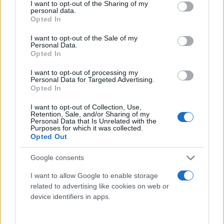
not limited to your visit or usage behaviour. You may click to
I want to opt-out of the Sharing of my
personal data.
Όταν μάθατε την καταγγελία του δημοσιογράφου
grant or deny consent to Google and its third-party tags to
Opted In
use your data for below specified purposes in below Google
Θανάση Κουκάκη και σπεύσατε να νομοθετήσετε να
consent section.
I want to opt-out of the Sale of my
μην ενημερώνεται ο πολίτης από την ΑΑΔΕ, η
Personal Data.
ανεξάρτητη Αρχή, πάλι δεν γνωρίζατε;
Opted In
I want to opt-out of processing my
Personal Data for Targeted Advertising.
«Αφού δεν μας λέτε γιατί παρακολουθούσατε τον κ.
Opted In
Ανδρουλάκη, πείτε μας γιατί παρακολουθούσατε
I want to opt-out of Collection, Use,
τον κ. Κουκάκη», είπε, «Πάλι δεν γνωρίζατε;»
Retention, Sale, and/or Sharing of my
Personal Data that Is Unrelated with the
αναρωτήθηκε ο κ. Τσίπρας.
Purposes for which it was collected.
Opted Out
«Αφού δεν απαντάτε εσείς, θα απαντήσω εγώ. Επί
Google consents
3,5 χρόνια, απολύτως συνειδητά, χτίζετε με κάθε
I want to allow Google to enable storage
μέσο ένα καθεστώς νεποτισμού, εκφυλισμού σήψης
related to advertising like cookies on web or
και παρακμής που όμοιό του δεν έχει ξαναδεί η
device identifiers in apps.
μεταπολιτευτική Ελλάδα».