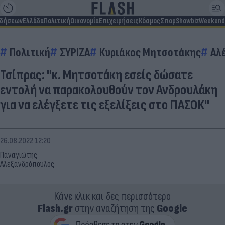
ιδήσεων
Ελλάδα
Πολιτική
Οικονομία
Επιχειρήσεις
Κόσμος
Σπορ
Showbiz
Weekend
Πολιτική
ΣΥΡΙΖΑ
Κυριάκος Μητσοτάκης
Αλ
Τσίπρας: "κ. Μητσοτάκη εσείς δώσατε
εντολή να παρακολουθούν τον Ανδρουλάκη
για να ελέγξετε τις εξελίξεις στο ΠΑΣΟΚ"
26.08.2022 12:20
Παναγιώτης
Αλεξανδρόπουλος
Κάνε κλικ και δες περισσότερο
Flash.gr
στην αναζήτηση της
Google