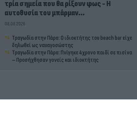
τρία σημεία που θα ρίξουν φως - Η
αυτοθυσία του μπάρμαν...
08.08.2026
Τραγωδία στην Πάρο: Ο ιδιοκτήτης του beach bar είχε
δηλωθεί ως ναυαγοσώστης
Τραγωδία στην Πάρο: Πνίγηκε 4χρονο παιδί σε πισίνα
– Προσήχθησαν γονείς και ιδιοκτήτης