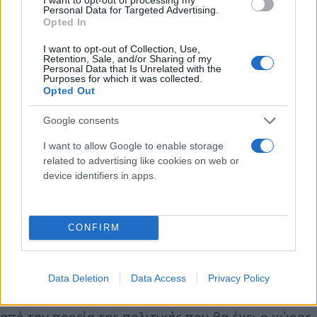
Personal Data for Targeted Advertising.
Opted In
I want to opt-out of Collection, Use,
Retention, Sale, and/or Sharing of my
Personal Data that Is Unrelated with the
Purposes for which it was collected.
Opted Out
Google consents
I want to allow Google to enable storage
related to advertising like cookies on web or
device identifiers in apps.
CONFIRM
«Μεταβατικός αρχηγός ο Κασσελάκης»
Όσον αφορά για την παραμονή του στο κόμμα ο
Data Deletion
Data Access
Privacy Policy
ίδιος δήλωσε: «Το αν θα μείνω στο κόμμα θα κριθεί
από την πορεία της πολιτικής που θα έχει ο χώρος