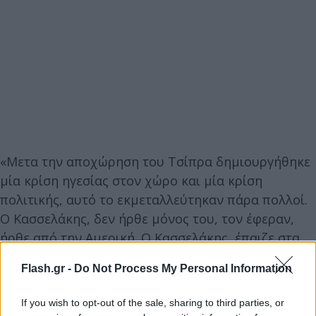
«Μετα την αποχώρηση του Τσίπρα δημιουργήθηκε
μία κρίση ηγεσίας στον χώρο και μία κρίση
πολιτικής, αυτό το εκμεταλλεύτηκαν πάρα πολλοί.
Ο Κασσελάκης, δεν ήρθε μόνος του, τον έφεραν,
ήρθε από την Αμερική. Ο Κασσελάκης, έπαιζε στα
χρηματιστήρια, έτσι θα μπει στην πολιτική, ως
Flash.gr -
Do Not Process My Personal Information
τζογαδόρος; Όλη η χώρα γελάει με αυτήν την
κατάσταση», είπε ο κ. Τζουμάκας.
If you wish to opt-out of the sale, sharing to third parties, or