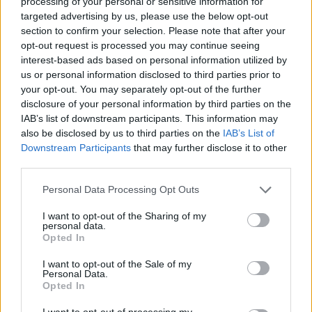
processing of your personal or sensitive information for
targeted advertising by us, please use the below opt-out
«Ο Στέφανος Κασσελάκης είναι ο νικητής, θα δούμε
section to confirm your selection. Please note that after your
όμως αν μπορεί να ηγηθεί. Το ζήτημα του ηγεμόνα
opt-out request is processed you may continue seeing
είναι να γίνει αποδεκτός. Επειδή τον ψήφισαν
interest-based ads based on personal information utilized by
50.000 άνθρωποι σημαίνει κάτι;», συμπλήρωσε.
us or personal information disclosed to third parties prior to
your opt-out. You may separately opt-out of the further
disclosure of your personal information by third parties on the
IAB’s list of downstream participants. This information may
also be disclosed by us to third parties on the
IAB’s List of
Downstream Participants
that may further disclose it to other
third parties.
Please note that this website/app uses one or more Google
Personal Data Processing Opt Outs
services and may gather and store information including but
not limited to your visit or usage behaviour. You may click to
I want to opt-out of the Sharing of my
personal data.
grant or deny consent to Google and its third-party tags to
Opted In
use your data for below specified purposes in below Google
consent section.
I want to opt-out of the Sale of my
Personal Data.
Opted In
I want to opt-out of processing my