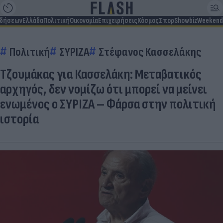
ιδήσεων
Ελλάδα
Πολιτική
Οικονομία
Επιχειρήσεις
Κόσμος
Σπορ
Showbiz
Weekend
Πολιτική
ΣΥΡΙΖΑ
Στέφανος Κασσελάκης
Τζουμάκας για Κασσελάκη: Μεταβατικός
αρχηγός, δεν νομίζω ότι μπορεί να μείνει
ενωμένος ο ΣΥΡΙΖΑ – Φάρσα στην πολιτική
ιστορία