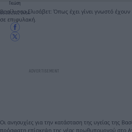
Γκιώση
Βασίλισσα Ελισάβετ: Όπως έχει γίνει γνωστό έχουν ε
08.09.2022 14:54
σε επιφυλακή.
Οι ανησυχίες για την κατάσταση της υγείας της Βασ
πρόσφατη επίσκεψη της νέας πρωθυπουργού στο Α