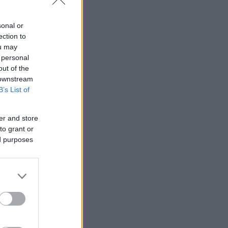
αυτές τις
sonal or
ection to
ou may
 personal
out of the
 downstream
B’s List of
er and store
to grant or
ed purposes
εια