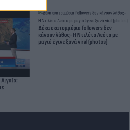
Δέκα εκατομμύρια followers δεν
κάνουν λάθος- Η Ντιλέτα Λεότα με
μαγιό έγινε ξανά viral (photos)
 Αιγαίο:
με