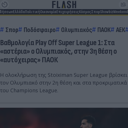
ιδήσεων
Ελλάδα
Πολιτική
Οικονομία
Επιχειρήσεις
Κόσμος
Σπορ
Showbiz
Weekend
Σπορ
Ποδόσφαιρο
Ολυμπιακός
ΠΑΟΚ
ΑΕΚ
Βαθμολογία Play Off Super League 1: Στα
«αστέρια» ο Ολυμπιακός, στην 3η θέση ο
«αυτόχειρας» ΠΑΟΚ
Η ολοκλήρωση της Stoiximan Super League βρίσκει
τον Ολυμπιακό στην 2η θέση και στα προκριματικά
του Champions League.