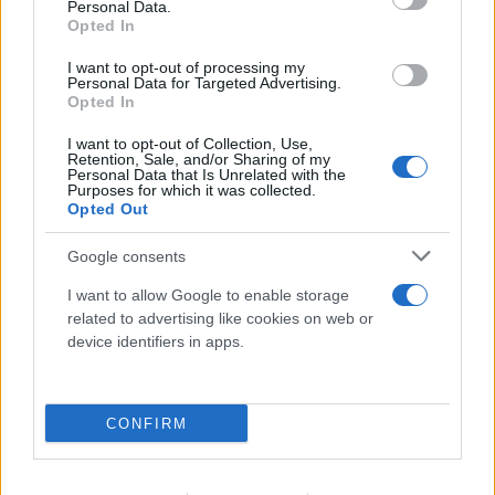
Personal Data.
Opted In
Έσκασε η μεγάλη «βόμβα»: Στην Τραμπζονσπόρ
επίσημα ο Μοχάμεντ Σαλάχ με 17 εκατ. ευρώ το
I want to opt-out of processing my
Personal Data for Targeted Advertising.
χρόνο
Opted In
06.08.2026
I want to opt-out of Collection, Use,
Retention, Sale, and/or Sharing of my
Personal Data that Is Unrelated with the
Purposes for which it was collected.
Opted Out
Google consents
I want to allow Google to enable storage
related to advertising like cookies on web or
device identifiers in apps.
CONFIRM