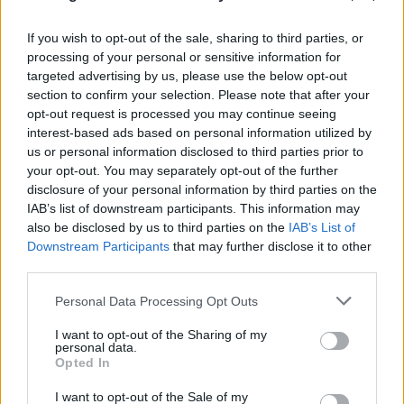
If you wish to opt-out of the sale, sharing to third parties, or
processing of your personal or sensitive information for
targeted advertising by us, please use the below opt-out
section to confirm your selection. Please note that after your
opt-out request is processed you may continue seeing
interest-based ads based on personal information utilized by
us or personal information disclosed to third parties prior to
your opt-out. You may separately opt-out of the further
disclosure of your personal information by third parties on the
IAB’s list of downstream participants. This information may
also be disclosed by us to third parties on the
IAB’s List of
Downstream Participants
that may further disclose it to other
third parties.
Please note that this website/app uses one or more Google
Personal Data Processing Opt Outs
services and may gather and store information including but
not limited to your visit or usage behaviour. You may click to
I want to opt-out of the Sharing of my
personal data.
grant or deny consent to Google and its third-party tags to
Opted In
use your data for below specified purposes in below Google
consent section.
I want to opt-out of the Sale of my