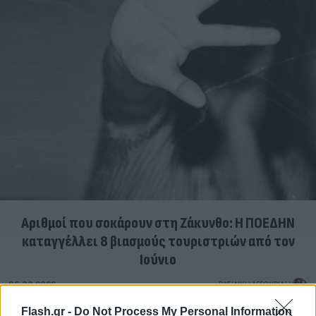
Αριθμοί που σοκάρουν στη Ζάκυνθο: Η ΠΟΕΔΗΝ
καταγγέλλει 8 βιασμούς τουριστριών από τον
Ιούνιο
06.08.2026
ΒΑΣΙΛΙΚΉ ΑΓΓΟΥΡΊΔΗ
Flash.gr -
Do Not Process My Personal Information