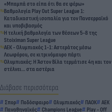
«Μπαμπά στο είπα ότι θα σε φέρω»
Βαθμολογία Play Out Super League 1:
Καταδικαστική ισοπαλία για τον Πανσερραϊκό
και υποβιβασμός
Η τελική βαθμολογία των θέσεων 5-8 της
Stoiximan Super League
ΑΕΚ - Ολυμπιακός 1-1: Αστεράτος μέσω
Λεωφόρου, σε κιτρινόμαυρο πάρτι
Ολυμπιακός: Η Άστον Βίλα τερμάτισε 4η και τον
στέλνει... στα αστέρια
Διάβασε περισσότερα
Σπορ
Ποδόσφαιρο
Ολυμπιακός
ΠΑΟΚ
ΑΕΚ
Παναθηναϊκός
Champions League
Play - Off