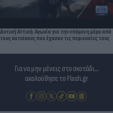
Νέο εμφύτευμα για τον καρκίνο των ωοθηκών
χορηγεί θεραπεία και "κατασκοπεύει" τον όγκο
Για να μην μένεις στο σκοτάδι...
ακολούθησε το Flash.gr