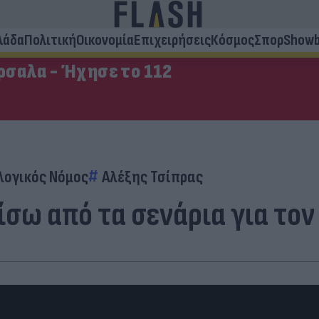
λάδα
Πολιτική
Οικονομία
Επιχειρήσεις
Κόσμος
Σπορ
Showb
σαλα - Ήχησε το 112
λογικός Νόμος
Αλέξης Τσίπρας
σω από τα σενάρια για τον