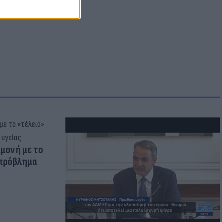
μμονή με το
 πρόβλημα