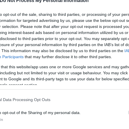
όμματα, που βρίσκονται στη ζώνη του συν πλην 3%,
Do Not Process My Personal Information
 το νέο κόμμα Τσίπρα.
to opt-out of the sale, sharing to third parties, or processing of your per
formation for targeted advertising by us, please use the below opt-out s
αι να…συγκινούνται ιδιαίτερα από τις ανησυχίες το
r selection. Please note that after your opt-out request is processed y
eing interest-based ads based on personal information utilized by us or
υβερνητικό στέλεχος σημειώνει στη στήλη πως η 
disclosed to third parties prior to your opt-out. You may separately opt-
γικού νόμου, πολλώ δε μάλλον, της αύξησης του ορ
losure of your personal information by third parties on the IAB’s list of
. This information may also be disclosed by us to third parties on the
IA
Participants
that may further disclose it to other third parties.
 that this website/app uses one or more Google services and may gath
including but not limited to your visit or usage behaviour. You may click 
 to Google and its third-party tags to use your data for below specifi
ogle consent section.
l Data Processing Opt Outs
o opt-out of the Sharing of my personal data.
In