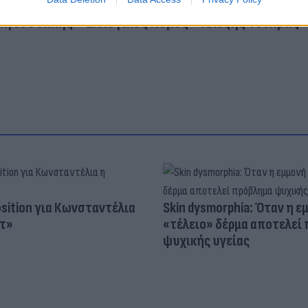
Μητσοτάκης
Εκλογικός Νόμος
Αλέξης Τσίπρας
osition για Κωνσταντέλια
Skin dysmorphia: Όταν η ε
τ»
«τέλειο» δέρμα αποτελεί
ψυχικής υγείας