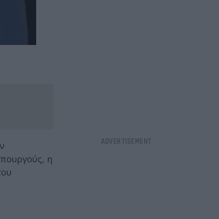
ν
Υπουργούς, η
του