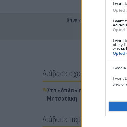
I want t
Opted 
Κάνε κλικ και δες περισσότ
I want 
Advertis
Opted 
I want t
of my P
was col
Opted 
Google 
Διάβασε σχετικά
I want t
web or d
Στα «όπλα» η Κουμουνδούρου γ
Μητσοτάκη
Διάβασε περισσότερα