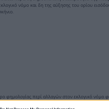
εκλογικό νόμο και δη της αύξησης του ορίου εισόδ
σκήνιο.
ύρο φημολογίας περί αλλαγών στον εκλογικό νόμο φα
Αλέξη Τσίπρα. Το σκεπτικό μοιάζει εύλογο: τυχόν 