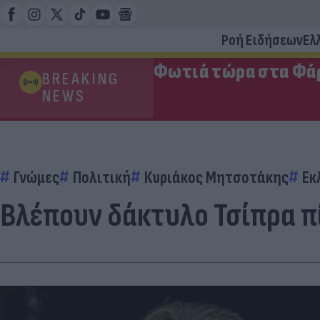
Ροή Ειδήσεων
Ελ
Φωτιά τώρα στα Φάρ
BREAKING
NEWS
Γνώμες
Πολιτική
Κυριάκος Μητσοτάκης
Εκ
Βλέπουν δάκτυλο Τσίπρα πί