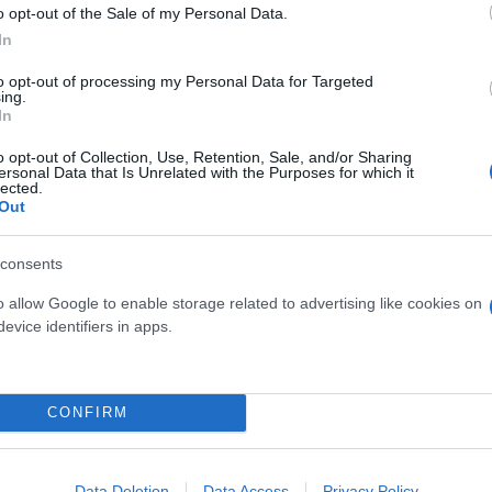
o opt-out of the Sale of my Personal Data.
In
ερο
Flash.gr
στην αναζήτηση της
Google
to opt-out of processing my Personal Data for Targeted
ing.
In
o opt-out of Collection, Use, Retention, Sale, and/or Sharing
ersonal Data that Is Unrelated with the Purposes for which it
lected.
Out
consents
o allow Google to enable storage related to advertising like cookies on
evice identifiers in apps.
ια τον εκλογικό νόμο – Βλέπουν «μεθοδεύσεις»
CONFIRM
Data Deletion
Data Access
Privacy Policy