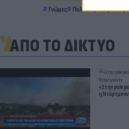
Γνώμες
Πολιτική
Κυριάκος 
ΑΠΟ ΤΟ ΔΙΚΤΥΟ
«Στην pole p
η Ντόρτμουν