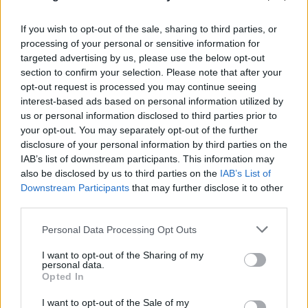
Επιτροπή Κινδύνου
If you wish to opt-out of the sale, sharing to third parties, or
08.08.2026
processing of your personal or sensitive information for
targeted advertising by us, please use the below opt-out
section to confirm your selection. Please note that after your
opt-out request is processed you may continue seeing
interest-based ads based on personal information utilized by
us or personal information disclosed to third parties prior to
your opt-out. You may separately opt-out of the further
disclosure of your personal information by third parties on the
IAB’s list of downstream participants. This information may
also be disclosed by us to third parties on the
IAB’s List of
Downstream Participants
that may further disclose it to other
third parties.
Please note that this website/app uses one or more Google
Personal Data Processing Opt Outs
services and may gather and store information including but
not limited to your visit or usage behaviour. You may click to
I want to opt-out of the Sharing of my
personal data.
grant or deny consent to Google and its third-party tags to
Opted In
use your data for below specified purposes in below Google
consent section.
I want to opt-out of the Sale of my