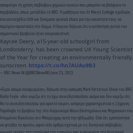
αποφεύγει τη χρήση επιβλαβών χημικών ουσιών που μπορούν να βλάψουν το
περιβάλλον, όπως μεταδίδει το BBC. Η μαθήτρια του St Mary’s College σχεδίασε
ένα αυτοσχέδιο UVA και δοκίμασε φυσικά έλαια για την ικανότητά τους να
παρέχουν προστασία στο δέρμα. Η Kaycee δήλωσε ότι η κατάκτηση αυτού του
σημαντικού βραβείου ήταν σουρεαλιστική.
Kaycee Deery, a15-year-old schoolgirl from
Londonderry, has been crowned UK Young Scientist
of the Year for creating an environmentally friendly
sunscreen.
https://t.co/hn7AUAu9B3
— BBC News NI (@BBCNewsNI)
June 23, 2023
«Είμαι ακόμα σοκαρισμένη», δήλωσε στην εκπομπή Mark Patterson Show του BBC
Radio Foyle. «Δεν νομίζω ότι το έχω συνειδητοποιήσει ακόμα και δεν νομίζω ότι
θα το συνειδητοποιήσω για αρκετό καιρό», ανέφερε χαρακτηριστικά η 15χρονη.
Παρέλαβε το βραβείο της στο διαγωνισμό Νέων Επιστημόνων και Μηχανικών του
Ηνωμένου Βασιλείου στο Μπέρμιγχαμ αυτή την εβδομάδα. Είπε ότι εμπνεύστηκε
να φτιάξει το προϊόν, αφού είδε άρθρα σχετικά με τις δυνητικά επιβλαβείς
χημικές ουσίες στα αντηλιακά του εμπορίου που εισέρχονται στα βρετανικά