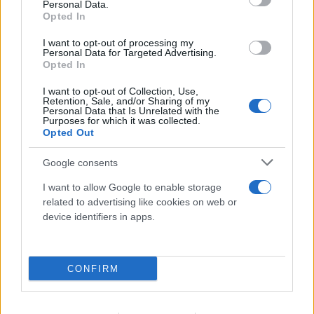
Personal Data.
Opted In
I want to opt-out of processing my
Personal Data for Targeted Advertising.
Opted In
I want to opt-out of Collection, Use,
Retention, Sale, and/or Sharing of my
Personal Data that Is Unrelated with the
Purposes for which it was collected.
Ταϊλάνδη: Η στιγμή που ο 14χρονος ανοίγει πυρ
Opted Out
σε σχολείο και προκαλεί μακελειό
Google consents
08.08.2026
I want to allow Google to enable storage
related to advertising like cookies on web or
device identifiers in apps.
CONFIRM