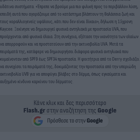
υδάτινα συστήματα. «Έπρεπε να βρούμε μια πιο φιλική προς το περιβάλλον λύση,
επειδή αυτά που αγοράζουμε από το κατάστημα βλάπτουν τη θαλάσσια ζωή και
τους κοραλλιογενείς υφάλους, κάτι που δεν είναι δίκαιο», δήλωσε η 15χρονη
Kaycee. Ξεκίνησε να δημιουργεί φυσικά αντηλιακά με προστασία UVA, που
προέρχονται από φυσικά έλαια. Στη συνέχεια, εξέτασε την ικανότητα των ελαίων
να απορροφούν και να προστατεύουν από την ακτινοβολία UVA. Μετά τα
πειράματά της, κατάφερε να δημιουργήσει διάφορα φυσικά αντηλιακά που
κυμαίνονταν από SPF9 έως SPF34 προστασία. Η φοιτήτρια από το Derry σχεδιάζει
να συνεχίσει τα πειράματά της, δοκιμάζοντας την προστασία από την υπεριώδη
ακτινοβολία UVB για να αποφύγει βλάβες στο δέρμα, όπως εγκαύματα και
αυξημένο κίνδυνο καρκίνου του δέρματος.
Κάνε κλικ και δες περισσότερο
Flash.gr
στην αναζήτηση της
Google