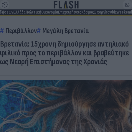
ιδήσεων
Ελλάδα
Πολιτική
Οικονομία
Επιχειρήσεις
Κόσμος
Σπορ
Showbiz
Weekend
Περιβάλλον
Μεγάλη Βρετανία
Βρετανία: 15χρονη δημιούργησε αντηλιακό
φιλικό προς το περιβάλλον και βραβεύτηκε
ως Νεαρή Επιστήμονας της Χρονιάς