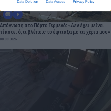
Data Deletion
Data Access
Privacy Policy
Απόγνωση στο Πόρτο Γερμενό: «Δεν έχει μείνει
τίποτε, ό,τι βλέπεις το έφτιαξα με τα χέρια μου»
08.08.2026