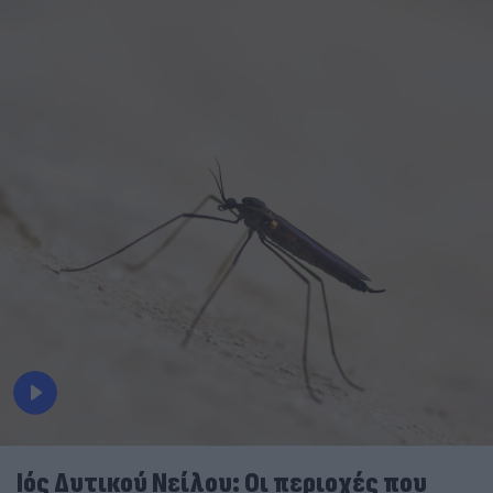
Ιός Δυτικού Νείλου: Οι περιοχές που