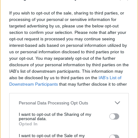
Το τέλος στελεχών του ΣΚΑΪ: Το χρονικό ενός
If you wish to opt-out of the sale, sharing to third parties, or
προαναγγελθέντος «θανάτου» με σφραγίδα Γιάννη
processing of your personal or sensitive information for
Αλαφούζου
targeted advertising by us, please use the below opt-out
section to confirm your selection. Please note that after your
07.08.2026
ΧΡΊΣΛΑ ΓΕΩΡΓΑΚΟΠΟΎΛΟΥ
opt-out request is processed you may continue seeing
interest-based ads based on personal information utilized by
us or personal information disclosed to third parties prior to
your opt-out. You may separately opt-out of the further
disclosure of your personal information by third parties on the
IAB’s list of downstream participants. This information may
also be disclosed by us to third parties on the
IAB’s List of
Downstream Participants
that may further disclose it to other
third parties.
Please note that this website/app uses one or more Google
Personal Data Processing Opt Outs
services and may gather and store information including but
not limited to your visit or usage behaviour. You may click to
I want to opt-out of the Sharing of my
personal data.
grant or deny consent to Google and its third-party tags to
Opted In
use your data for below specified purposes in below Google
consent section.
I want to opt-out of the Sale of my