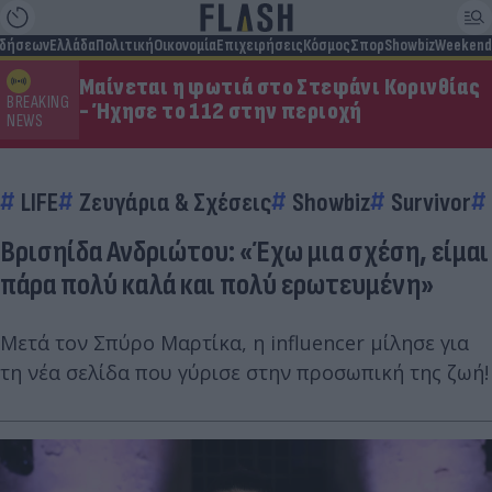
ιδήσεων
Ελλάδα
Πολιτική
Οικονομία
Επιχειρήσεις
Κόσμος
Σπορ
Showbiz
Weekend
Μαίνεται η φωτιά στο Στεφάνι Κορινθίας
BREAKING
- Ήχησε το 112 στην περιοχή
NEWS
LIFE
Ζευγάρια & Σχέσεις
Showbiz
Survivor
Βρισηίδα Ανδριώτου: «Έχω μια σχέση, είμαι
πάρα πολύ καλά και πολύ ερωτευμένη»
Μετά τον Σπύρο Μαρτίκα, η influencer μίλησε για
τη νέα σελίδα που γύρισε στην προσωπική της ζωή!