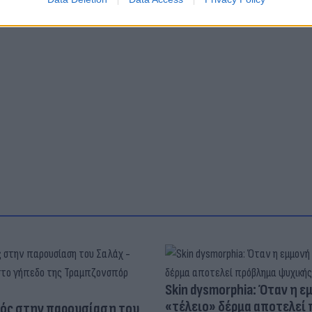
Skin dysmorphia: Όταν η ε
«τέλειο» δέρμα αποτελεί
ός στην παρουσίαση του