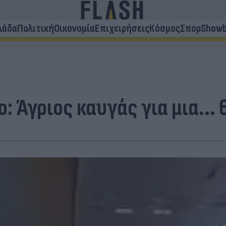
λάδα
Πολιτική
Οικονομία
Επιχειρήσεις
Κόσμος
Σπορ
Showb
ο: Άγριος καυγάς για μια..