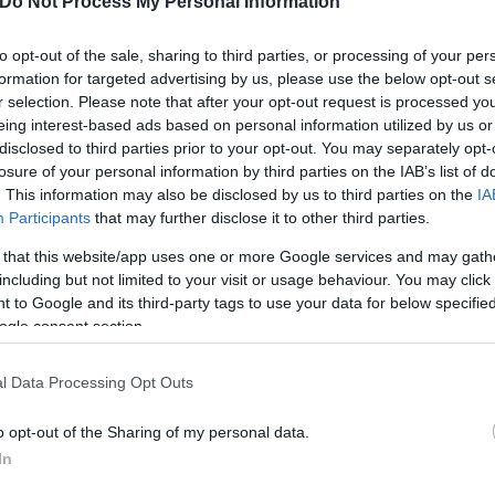
Do Not Process My Personal Information
όμενους στον καυγά δεν άφησε τον άλλο να περάσει
to opt-out of the sale, sharing to third parties, or processing of your per
μός με τους υπόλοιπους επιβάτες να προσπαθούν ν
formation for targeted advertising by us, please use the below opt-out s
 περάσει από μέσα για να φτάσει στο κάθισμά του 
r selection. Please note that after your opt-out request is processed y
ισιές προτού ξεσπάσει η συμπλοκή» ανέφεραν άλλοι
eing interest-based ads based on personal information utilized by us or
disclosed to third parties prior to your opt-out. You may separately opt-
losure of your personal information by third parties on the IAB’s list of
. This information may also be disclosed by us to third parties on the
IA
Participants
that may further disclose it to other third parties.
 that this website/app uses one or more Google services and may gath
including but not limited to your visit or usage behaviour. You may click 
 to Google and its third-party tags to use your data for below specifi
ogle consent section.
l Data Processing Opt Outs
o opt-out of the Sharing of my personal data.
In