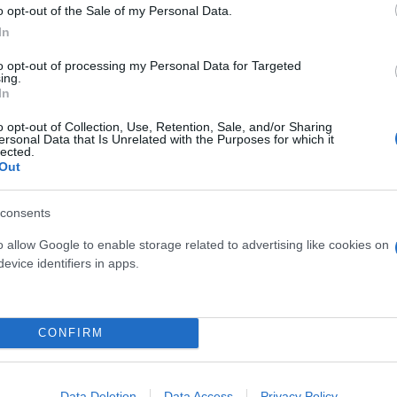
o opt-out of the Sale of my Personal Data.
In
to opt-out of processing my Personal Data for Targeted
ing.
In
o opt-out of Collection, Use, Retention, Sale, and/or Sharing
ersonal Data that Is Unrelated with the Purposes for which it
lected.
Out
consents
o allow Google to enable storage related to advertising like cookies on
evice identifiers in apps.
ερο
Flash.gr
στην αναζήτηση της
Google
CONFIRM
Data Deletion
Data Access
Privacy Policy