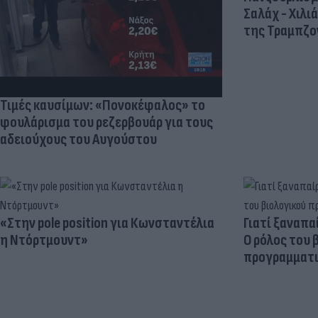
Σαλάχ - Χιλι
της Τραμπζον
Τιμές καυσίμων: «Πονοκέφαλος» το
φουλάρισμα του ρεζερβουάρ για τους
αδειούχους του Αυγούστου
«Στην pole position για Κωνσταντέλια
Γιατί ξαναπα
η Ντόρτμουντ»
Ο ρόλος του 
προγραμματι