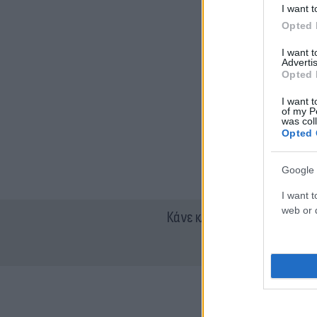
I want t
Opted 
I want 
Advertis
Opted 
I want t
of my P
was col
Opted 
Google 
I want t
web or d
Κάνε κλικ και δες περισσότ