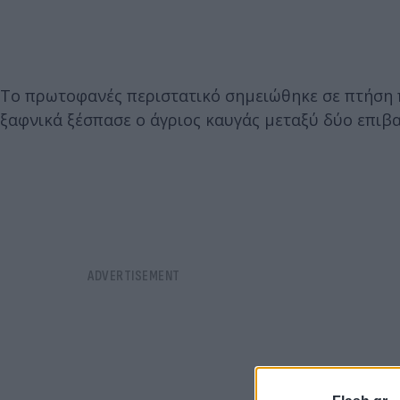
Το πρωτοφανές περιστατικό σημειώθηκε σε πτήση 
ξαφνικά ξέσπασε ο άγριος καυγάς μεταξύ δύο επιβ