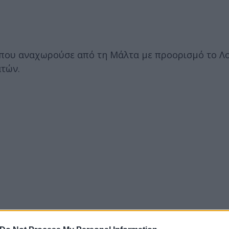
που αναχωρούσε από τη Μάλτα με προορισμό το Λο
ατών.