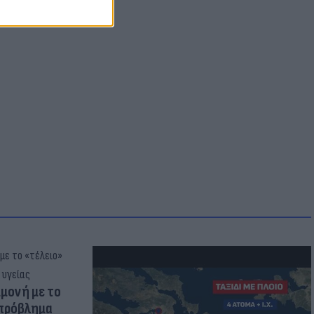
μμονή με το
 πρόβλημα