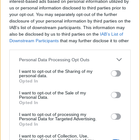
interest-based ads based on personal information utilized by
us or personal information disclosed to third parties prior to
your opt-out. You may separately opt-out of the further
disclosure of your personal information by third parties on the
IAB’s list of downstream participants. This information may
Αξίζει να σημειώσουμε ότι πριν χρόνια η Σεβάλ
also be disclosed by us to third parties on the
IAB’s List of
Downstream Participants
that may further disclose it to other
Σαμ είχε ερμηνεύσει κι ένα από τα πιο
third parties.
αντιπροσωπευτικά τραγούδια για τη Γενοκτονία
Please note that this website/app uses one or more Google
των Ποντίων και μάλιστα μπροστά σε πολυπληθές
Personal Data Processing Opt Outs
services and may gather and store information including but
κοινό που τη χειροκρότησε θερμά.
not limited to your visit or usage behaviour. You may click to
I want to opt-out of the Sharing of my
personal data.
grant or deny consent to Google and its third-party tags to
Opted In
use your data for below specified purposes in below Google
consent section.
I want to opt-out of the Sale of my
Personal Data.
Opted In
I want to opt-out of processing my
Personal Data for Targeted Advertising.
Opted In
I want to opt-out of Collection, Use,