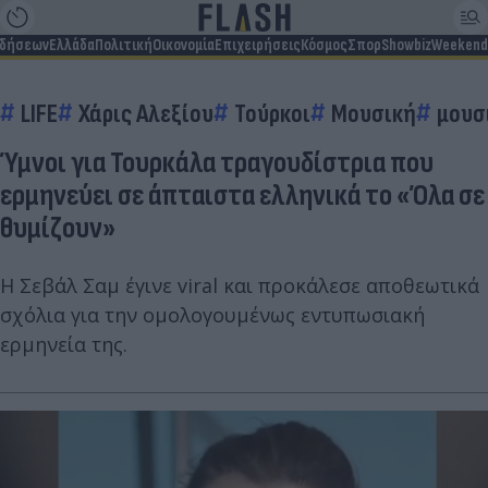
ιδήσεων
Ελλάδα
Πολιτική
Οικονομία
Επιχειρήσεις
Κόσμος
Σπορ
Showbiz
Weekend
LIFE
Χάρις Αλεξίου
Τούρκοι
Μουσική
μουσ
Ύμνοι για Τουρκάλα τραγουδίστρια που
ερμηνεύει σε άπταιστα ελληνικά το «Όλα σε
θυμίζουν»
Η Σεβάλ Σαμ έγινε viral και προκάλεσε αποθεωτικά
σχόλια για την ομολογουμένως εντυπωσιακή
ερμηνεία της.