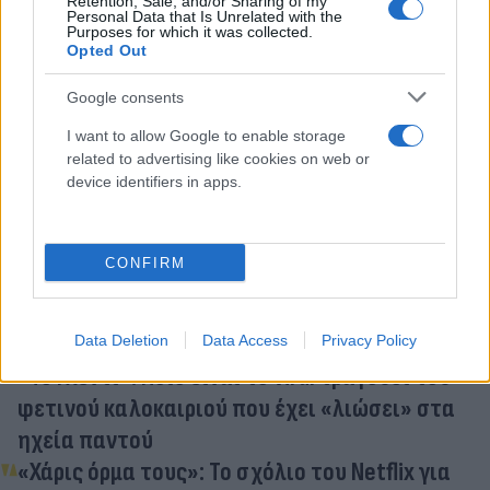
Retention, Sale, and/or Sharing of my
Personal Data that Is Unrelated with the
Purposes for which it was collected.
Opted Out
Google consents
Κάνε κλικ και δες περισσότερο
I want to allow Google to enable storage
Flash.gr
στην αναζήτηση της
Google
related to advertising like cookies on web or
device identifiers in apps.
CONFIRM
Διάβασε σχετικά
Data Deletion
Data Access
Privacy Policy
«Το Γλέντι»: Ποιο είναι το viral τραγούδι του
φετινού καλοκαιριού που έχει «λιώσει» στα
ηχεία παντού
«Χάρις όρμα τους»: Το σχόλιο του Netflix για