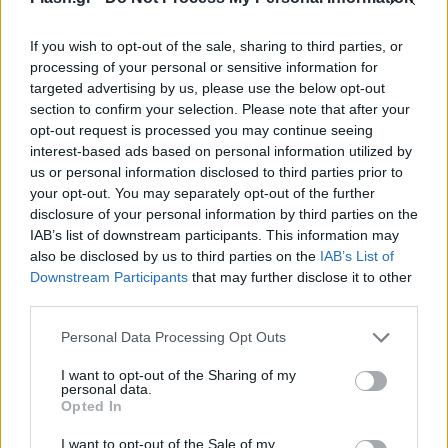
«Η σαφής απάντησή μας για αυτές τις πιθανότητες
είναι ότι όλα εξαρτώνται από τις ενέργειες του
If you wish to opt-out of the sale, sharing to third parties, or
σιωνιστικού καθεστώτος στη Γάζα», πρόσθεσε.
processing of your personal or sensitive information for
«Ακόμη και τώρα, τα εγκλήματα του Ισραήλ
targeted advertising by us, please use the below opt-out
section to confirm your selection. Please note that after your
συνεχίζονται και κανείς στην περιοχή δεν μας ζητά
opt-out request is processed you may continue seeing
την άδεια να ανοίξει νέα μέτωπα», πρόσθεσε,
interest-based ads based on personal information utilized by
σύμφωνα με την ανακοίνωση που εξέδωσε το
us or personal information disclosed to third parties prior to
your opt-out. You may separately opt-out of the further
υπουργείο Εξωτερικών.
disclosure of your personal information by third parties on the
IAB’s list of downstream participants. This information may
also be disclosed by us to third parties on the
IAB’s List of
Downstream Participants
that may further disclose it to other
third parties.
Please note that this website/app uses one or more Google
Personal Data Processing Opt Outs
services and may gather and store information including but
not limited to your visit or usage behaviour. You may click to
I want to opt-out of the Sharing of my
personal data.
grant or deny consent to Google and its third-party tags to
Opted In
use your data for below specified purposes in below Google
consent section.
I want to opt-out of the Sale of my