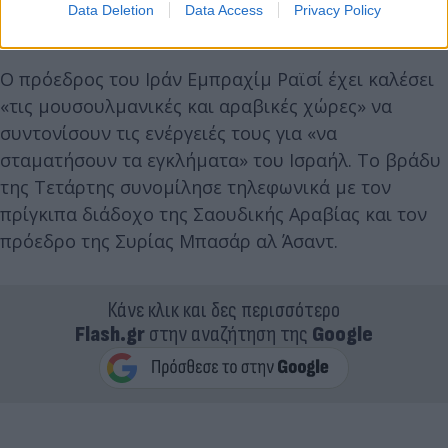
Data Deletion
Data Access
Privacy Policy
Λίβανο.
Ο πρόεδρος του Ιράν Εμπραχίμ Ραϊσί έχει καλέσει
«τις μουσουλμανικές και αραβικές χώρες» να
συντονίσουν τις ενέργειές τους για «να
σταματήσουν τα εγκλήματα» του Ισραήλ. Το βράδυ
της Τετάρτης συνομίλησε τηλεφωνικά με τον
πρίγκιπα διάδοχο της Σαουδικής Αραβίας και τον
πρόεδρο της Συρίας Μπασάρ αλ Άσαντ.
Κάνε κλικ και δες περισσότερο
Flash.gr
στην αναζήτηση της
Google