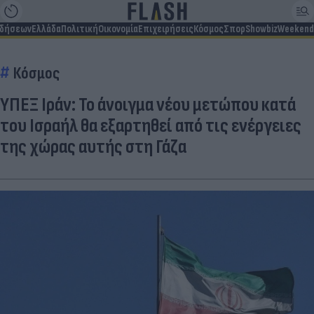
ιδήσεων
Ελλάδα
Πολιτική
Οικονομία
Επιχειρήσεις
Κόσμος
Σπορ
Showbiz
Weekend
Κόσμος
ΥΠΕΞ Ιράν: Το άνοιγμα νέου μετώπου κατά
του Ισραήλ θα εξαρτηθεί από τις ενέργειες
της χώρας αυτής στη Γάζα