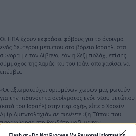
Οι ΗΠΑ έχουν εκφράσει φόβους για το άνοιγμα
ενός δεύτερου μετώπου στο βόρειο Ισραήλ, στα
σύνορα με τον Λίβανο, εάν η Χεζμπολάχ, επίσης
σύμμαχος της Χαμάς και του Ιράν, αποφασίσει να
επέμβει.
«Οι αξιωματούχοι ορισμένων χωρών μας ρωτούν
για την πιθανότητα ανοίγματος ενός νέου μετώπου
(κατά του Ισραήλ) στην περιοχή», είπε ο Χοσεΐν
Αμίρ Αμπντολαχιάν σε συνέντευξη Τύπου που
παραχώρησε στη Βαγδάτη μαζί με τον
πρωθυπουργό του Ιράκ, Μοχάμεντ Σία αλ Σουντάνι.
Flash.gr -
Do Not Process My Personal Information