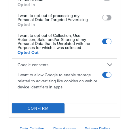
προκάλεσε την υπερχείλιση ενός χειμάρρου που
Opted In
καταλήγει στην παραλία, με αποτέλεσμα να
πλημμυρίσει η ευρύτερη περιοχή γύρω από τις
I want to opt-out of processing my
Personal Data for Targeted Advertising.
εκβολές του στη θάλασσα.
Opted In
I want to opt-out of Collection, Use,
Retention, Sale, and/or Sharing of my
Δρόμοι, σπίτια και επιχειρήσεις γέμισαν λάσπη και
Personal Data that Is Unrelated with the
Purposes for which it was collected.
φερτά υλικά, με τους κατοίκους να είναι σε
Opted Out
απόγνωση ενώ η περιοχή συνεχίζει να
αντιμετωπίζει μεγάλα προβλήματα ένα 24ωρο
Google consents
μετά.
I want to allow Google to enable storage
related to advertising like cookies on web or
device identifiers in apps.
Στις περιοχές Αγιόκαμπος, Σωτηρίτσα και Βελίκα
καταγράφηκαν ζημιές σε παραλιακές υποδομές,
ενώ ρέματα υπερχείλισαν, μεταφέροντας μεγάλες
CONFIRM
ποσότητες νερού και φερτών υλικών προς την
ακτογραμμή.
pic.twitter.com/vh28U4oV4X
— Flash.gr (@flashgrofficial)
February 1, 2026
Data Deletion
Data Access
Privacy Policy