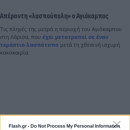
Απέραντη «λασπούπολη» ο Αγιόκαμπος
Τις πληγές της μετρά η περιοχή του Αγιόκαμπου
στη Λάρισα, που
έχει μετατραπεί σε έναν
τεράστιο λασπότοπο
μετά τη χθεσινή ισχυρή
κακοκαιρία.
Flash.gr -
Do Not Process My Personal Information