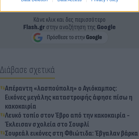
Κάνε κλικ και δες περισσότερο
Flash.gr
στην αναζήτηση της
Google
Διάβασε σχετικά
Απέραντη «λασπούπολη» ο Αγιόκαμπος:
Εικόνες μεγάλης καταστροφής άφησε πίσω η
κακοκαιρία
Λευκό τοπίο στον Έβρο από την κακοκαιρία -
Έκλεισαν σχολεία στο Σουφλί
Σουρεάλ εικόνες στη Φθιώτιδα: Έβγαλαν βάρκα