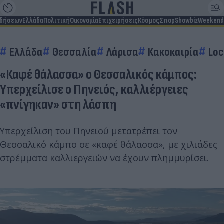
ιδήσεων
Ελλάδα
Πολιτική
Οικονομία
Επιχειρήσεις
Κόσμος
Σπορ
Showbiz
Weekend
Ελλάδα
Θεσσαλία
Λάρισα
Κακοκαιρία
Loc
«Καφέ θάλασσα» ο Θεσσαλικός κάμπος:
Υπερχείλισε ο Πηνειός, καλλιέργειες
«πνίγηκαν» στη λάσπη
Υπερχείλιση του Πηνειού μετατρέπει τον
Θεσσαλικό κάμπο σε «καφέ θάλασσα», με χιλιάδες
στρέμματα καλλιεργειών να έχουν πλημμυρίσει.