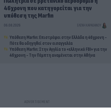
Πωλήτρια σε βρετανικό αεροδρόμιο η
46χρονη που κατηγορείται για την
υπόθεση της Marfin
06.08.2026
ΕΛΈΝΗ ΚΑΡΑΘΆΝΟΥ
Υπόθεση Marfin: Επιστρέφει στην Ελλάδα η 46χρονη -
Πότε θα οδηγηθεί στον εισαγγελέα
Υπόθεση Marfin: Στην Αγγλία το «ελληνικό FBI» για την
46χρονη - Την Πέμπτη αναμένεται στην Αθήνα