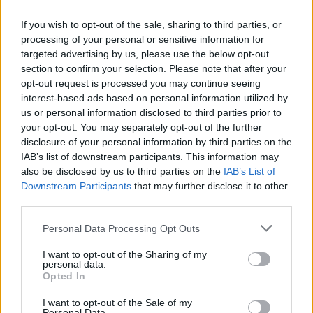
If you wish to opt-out of the sale, sharing to third parties, or
processing of your personal or sensitive information for
targeted advertising by us, please use the below opt-out
section to confirm your selection. Please note that after your
opt-out request is processed you may continue seeing
interest-based ads based on personal information utilized by
us or personal information disclosed to third parties prior to
your opt-out. You may separately opt-out of the further
disclosure of your personal information by third parties on the
IAB’s list of downstream participants. This information may
also be disclosed by us to third parties on the
IAB’s List of
Downstream Participants
that may further disclose it to other
third parties.
Please note that this website/app uses one or more Google
Personal Data Processing Opt Outs
services and may gather and store information including but
not limited to your visit or usage behaviour. You may click to
I want to opt-out of the Sharing of my
personal data.
grant or deny consent to Google and its third-party tags to
Opted In
use your data for below specified purposes in below Google
Η έντονη βροχόπτωση της Κυριακής (1/2)
consent section.
I want to opt-out of the Sale of my
Personal Data.