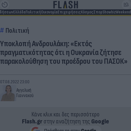
ιδήσεων
Ελλάδα
Πολιτική
Οικονομία
Επιχειρήσεις
Κόσμος
Σπορ
Showbiz
Weekend
Πολιτική
Υποκλοπή Ανδρουλάκη: «Εκτός
πραγματικότητας ότι η Ουκρανία ζήτησε
παρακολούθηση του προέδρου του ΠΑΣΟΚ»
07.08.2022 23:00
Αγγελική
Γιαννακού
Κάνε κλικ και δες περισσότερο
Flash.gr
στην αναζήτηση της
Google