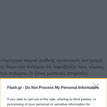
«Περίεργοι καιροί! Διεθνής οργανισμός κατηγορεί
το θύμα του πολέμου ότι παραβιάζει τους νόμους
του πολέμου. Οι ξένες μυστικές υπηρεσίες
κατηγορούν την Ουκρανία ότι παρακολουθεί τους
πολίτες της.
Flash.gr -
Do Not Process My Personal Information
If you wish to opt-out of the sale, sharing to third parties, or
Επιτρέψτε μου να επισημάνω το εξής: Η Ουκρανία
processing of your personal or sensitive information for
ποτέ δεν ζήτησε κάτι τέτοιο από τον Έλληνα