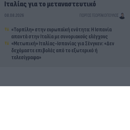
Ιταλίας για το μεταναστευτικό
08.08.2026
ΓΙΏΡΓΟΣ ΓΕΩΡΓΑΚΌΠΟΥΛΟΣ
«Τορπίλη» στην ευρωπαϊκή ενότητα: Η Ισπανία
απαντά στην Ιταλία με συνοριακούς ελέγχους
«Μετωπική» Ιταλίας-Ισπανίας για Σένγκεν: «Δεν
δεχόμαστε επιβολές από το εξωτερικό ή
τελεσίγραφα»