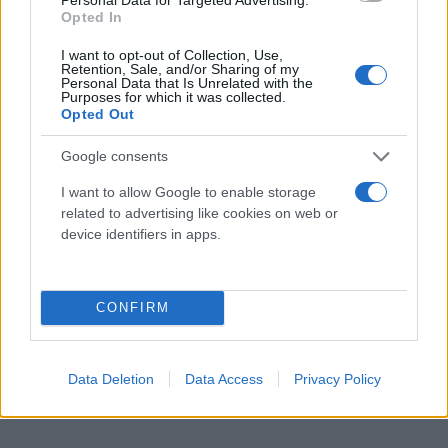
Opted In
I want to opt-out of Collection, Use,
Retention, Sale, and/or Sharing of my
Personal Data that Is Unrelated with the
Purposes for which it was collected.
Opted Out
Google consents
I want to allow Google to enable storage
related to advertising like cookies on web or
device identifiers in apps.
Είναι μια πολύ βολική στιγμή για να αποσπάσουν
CONFIRM
την προσοχή από το βασικό θέμα - τον ρωσικό
πόλεμο στην Ουκρανία. Οι Ρώσοι κατακτητές
σκοτώνουν καθημερινά ειρηνικούς Ουκρανούς και
Data Deletion
Data Access
Privacy Policy
καταστρέφουν ουκρανικές πόλεις και χωριά».