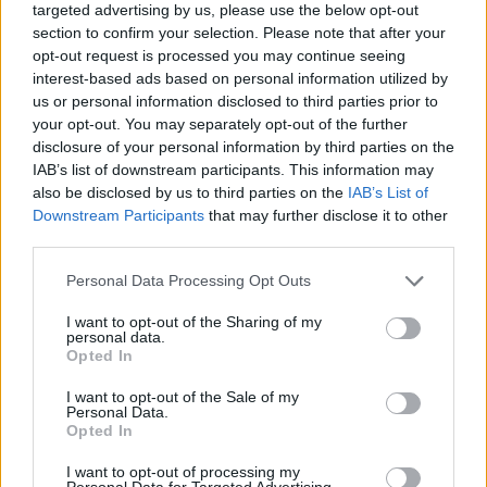
targeted advertising by us, please use the below opt-out
ομόλογό της. Αυτοί οι ισχυρισμοί είναι
section to confirm your selection. Please note that after your
αποκομμένοι από την πραγματικότητα.
opt-out request is processed you may continue seeing
interest-based ads based on personal information utilized by
us or personal information disclosed to third parties prior to
your opt-out. You may separately opt-out of the further
disclosure of your personal information by third parties on the
IAB’s list of downstream participants. This information may
also be disclosed by us to third parties on the
IAB’s List of
Downstream Participants
that may further disclose it to other
third parties.
Please note that this website/app uses one or more Google
Personal Data Processing Opt Outs
services and may gather and store information including but
not limited to your visit or usage behaviour. You may click to
I want to opt-out of the Sharing of my
personal data.
grant or deny consent to Google and its third-party tags to
Opted In
use your data for below specified purposes in below Google
consent section.
I want to opt-out of the Sale of my
Personal Data.
Opted In
I want to opt-out of processing my
Personal Data for Targeted Advertising.