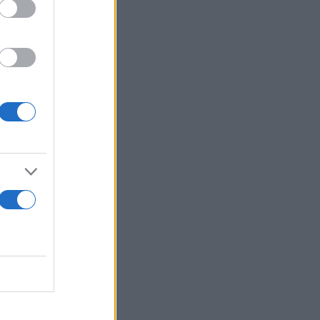
, με
σχυρή
ρόμους
ου
ρισμού.