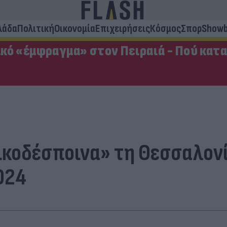
λάδα
Πολιτική
Οικονομία
Επιχειρήσεις
Κόσμος
Σπορ
Showb
κό «έμφραγμα» στον Πειραιά - Πού κατ
ικοδέσποινα» τη Θεσσαλονί
024