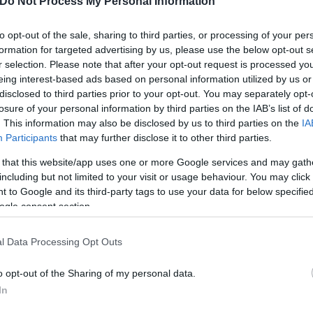
Do Not Process My Personal Information
to opt-out of the sale, sharing to third parties, or processing of your per
μως – του Αρχαιολογικού Μουσείου Θεσσαλονίκης σ
formation for targeted advertising by us, please use the below opt-out s
Iter Vitis ως το πρώτο μουσείο – σταθμός της, η 
r selection. Please note that after your opt-out request is processed y
και του κρασιού ως ένα εξαιρετικά σημαντικό κομμ
eing interest-based ads based on personal information utilized by us or
disclosed to third parties prior to your opt-out. You may separately opt-
losure of your personal information by third parties on the IAB’s list of
. This information may also be disclosed by us to third parties on the
IA
Participants
that may further disclose it to other third parties.
 that this website/app uses one or more Google services and may gath
including but not limited to your visit or usage behaviour. You may click 
 to Google and its third-party tags to use your data for below specifi
ogle consent section.
l Data Processing Opt Outs
o opt-out of the Sharing of my personal data.
In