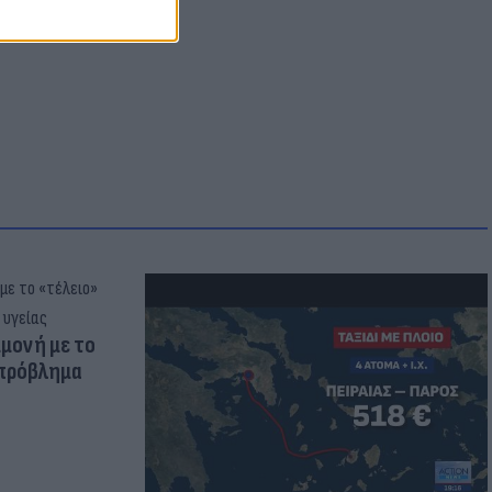
μμονή με το
 πρόβλημα