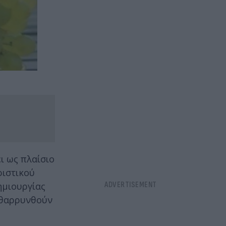
ι ως πλαίσιο
ριστικού
ημιουργίας
ενθαρρυνθούν