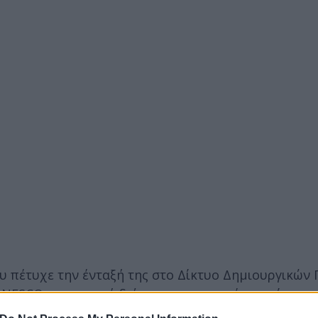
ου πέτυχε την ένταξή της στο Δίκτυο Δημιουργικών
 UNESCO, σημαντική διάκριση, που την έχει χρίσει 
ούς χάρτες και ενισχύοντας την ταυτότητα και το b