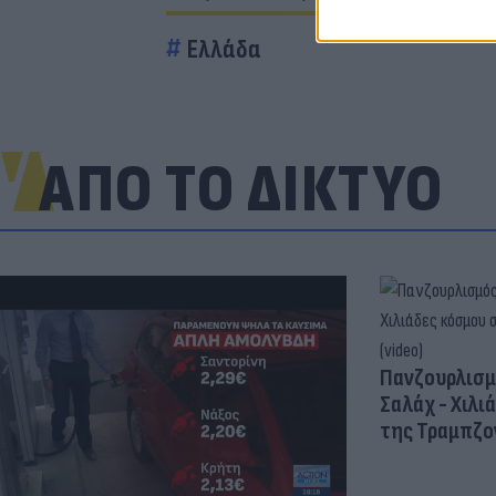
Ελλάδα
ΑΠΟ ΤΟ ΔΙΚΤΥΟ
Πανζουρλισμ
Σαλάχ - Χιλι
της Τραμπζον