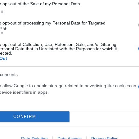
o opt-out of the Sale of my Personal Data.
στορία, πολιτισμό και πολιτιστικές δραστηριότητες
In
νεδριακό τουρισμό, με ενεργή κοινωνία πολιτών, ι
to opt-out of processing my Personal Data for Targeted
ing.
φέρεια με μεγάλους αμπελώνες, αναγνωρισμένους δ
In
 ταιριάζει απόλυτα στο προφίλ της οικοδέσποινας τ
m Conference 2024″, καταλήγει η υφυπουργός Του
o opt-out of Collection, Use, Retention, Sale, and/or Sharing
ersonal Data that Is Unrelated with the Purposes for which it
lected.
Out
ερο
Flash.gr
στην αναζήτηση της
Google
consents
o allow Google to enable storage related to advertising like cookies on
evice identifiers in apps.
CONFIRM
Data Deletion
Data Access
Privacy Policy