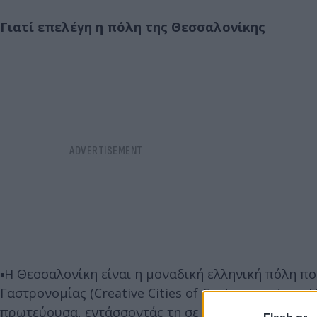
Γιατί επελέγη η πόλη της Θεσσαλονίκης
▪️Η Θεσσαλονίκη είναι η μοναδική ελληνική πόλη π
Γαστρονομίας (Creative Cities of Gastronomy) της
πρωτεύουσα, εντάσσοντάς τη σε διεθνείς τουριστικ