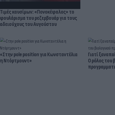
Τιμές καυσίμων: «Πονοκέφαλος» το
φουλάρισμα του ρεζερβουάρ για τους
αδειούχους του Αυγούστου
«Στην pole position για Κωνσταντέλια
Γιατί ξαναπα
η Ντόρτμουντ»
Ο ρόλος του 
προγραμματι