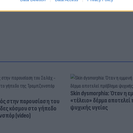
Skin dysmorphia: Όταν η ε
«τέλειο» δέρμα αποτελεί
ός στην παρουσίαση του
ψυχικής υγείας
άδες κόσμου στο γήπεδο
σπόρ (video)