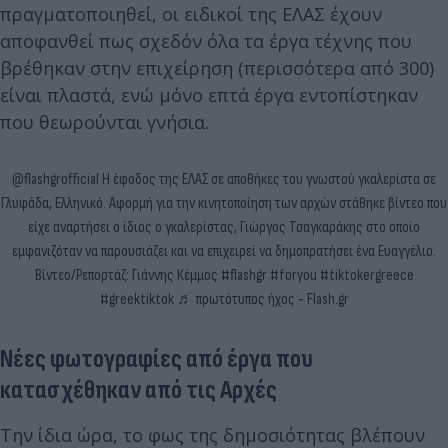
πραγματοποιηθεί, οι ειδικοί της ΕΛΑΣ έχουν
αποφανθεί πως σχεδόν όλα τα έργα τέχνης που
βρέθηκαν στην επιχείρηση (περισσότερα από 300)
είναι πλαστά, ενώ μόνο επτά έργα εντοπίστηκαν
που θεωρούνται γνήσια.
@flashgrofficial
Η έφοδος της ΕΛΑΣ σε αποθήκες του γνωστού γκαλερίστα σε
Γλυφάδα, Ελληνικό. Αφορμή για την κινητοποίηση των αρχών στάθηκε βίντεο που
είχε αναρτήσει ο ίδιος ο γκαλερίστας, Γιώργος Τσαγκαράκης στο οποίο
εμφανιζόταν να παρουσιάζει και να επιχειρεί να δημοπρατήσει ένα Ευαγγέλιο.
Βίντεο/Ρεπορτάζ: Γιάννης Κέμμος
#flashgr
#foryou
#tiktokergreece
#greektiktok
♬ πρωτότυπος ήχος - Flash.gr
Νέες φωτογραφίες από έργα που
κατασχέθηκαν από τις Αρχές
Την ίδια ώρα, το φως της δημοσιότητας βλέπουν