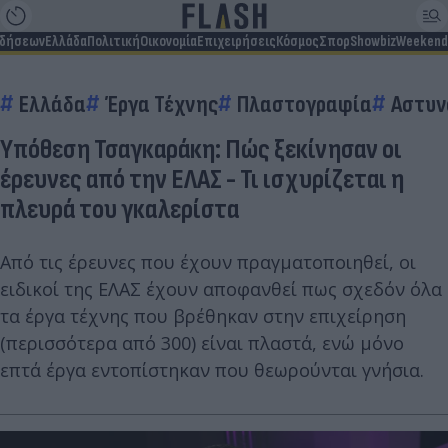
ιδήσεων
Ελλάδα
Πολιτική
Οικονομία
Επιχειρήσεις
Κόσμος
Σπορ
Showbiz
Weekend
Ελλάδα
Έργα Τέχνης
Πλαστογραφία
Αστυν
Υπόθεση Τσαγκαράκη: Πώς ξεκίνησαν οι
έρευνες από την ΕΛΑΣ - Τι ισχυρίζεται η
πλευρά του γκαλερίστα
Από τις έρευνες που έχουν πραγματοποιηθεί, οι
ειδικοί της ΕΛΑΣ έχουν αποφανθεί πως σχεδόν όλα
τα έργα τέχνης που βρέθηκαν στην επιχείρηση
(περισσότερα από 300) είναι πλαστά, ενώ μόνο
επτά έργα εντοπίστηκαν που θεωρούνται γνήσια.