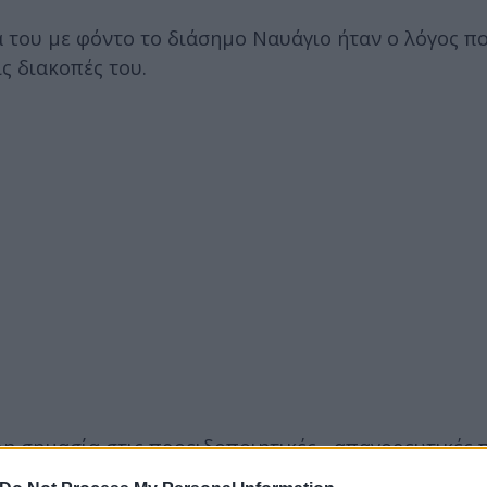
του με φόντο το διάσημο Ναυάγιο ήταν ο λόγος πο
ς διακοπές του.
ρη σημασία στις προειδοποιητικές - απαγορευτικές 
άγιο, ενώ πέρασε και έξω από τα κάγκελα που υπά