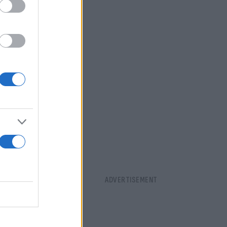
ύτερα από
ήσει τις
πάνω σε ένα
ς, οι άνδρες
ι της