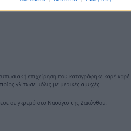
ντυπωσιακή επιχείρηση που καταγράφηκε καρέ καρέ 
οίος γλίτωσε μόλις με μερικές αμυχές.
εσε σε γκρεμό στο Ναυάγιο της Ζακύνθου.