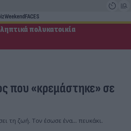
iz
Weekend
FACES
οληπτικά πολυκατοικία
νος που «κρεμάστηκε» σε
ι τη ζωή. Τον έσωσε ένα... πευκάκι.