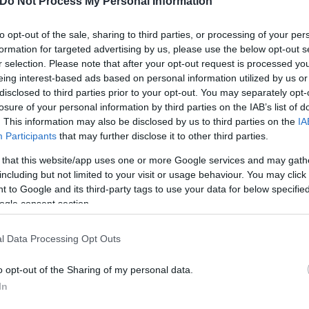
Do Not Process My Personal Information
 προκειμένου να βγάλει την πολυπόθητη σέλφι.
to opt-out of the sale, sharing to third parties, or processing of your per
formation for targeted advertising by us, please use the below opt-out s
ο», γλίστρησε και έπεσε στον γκρεμό. Τη στιγμή εκ
r selection. Please note that after your opt-out request is processed y
 «σκάλωσε» σε πευκάκι που έχει φυτρώσει στα πρώ
eing interest-based ads based on personal information utilized by us or
disclosed to third parties prior to your opt-out. You may separately opt-
losure of your personal information by third parties on the IAB’s list of
. This information may also be disclosed by us to third parties on the
IA
Participants
that may further disclose it to other third parties.
 that this website/app uses one or more Google services and may gath
including but not limited to your visit or usage behaviour. You may click 
 to Google and its third-party tags to use your data for below specifi
ogle consent section.
l Data Processing Opt Outs
o opt-out of the Sharing of my personal data.
In