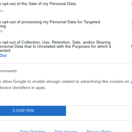
o opt-out of the Sale of my Personal Data.
 οποίο όμως στάθηκε σε έναν βράχο, ελάχιστα μακρ
In
to opt-out of processing my Personal Data for Targeted
ing.
In
 πάνω στον γκρεμό
o opt-out of Collection, Use, Retention, Sale, and/or Sharing
ersonal Data that Is Unrelated with the Purposes for which it
lected.
, κατάφερε να πιάσει το κινητό του και να ειδοποι
Out
 πάνω από έναν γκρεμό 300 μέτρων, στηριζόμενος 
consents
o allow Google to enable storage related to advertising like cookies on
evice identifiers in apps.
τις Αρχές και στο σημείο κατέφτασαν 14 πυροσβέστε
Β και μέλη της Πολιτικής Προστασίας του Δήμου κα
CONFIRM
Data Deletion
Data Access
Privacy Policy