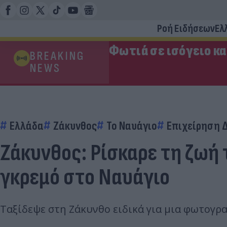
Ροή Ειδήσεων
Ελ
Φωτιά σε ισόγειο κ
BREAKING
NEWS
Ελλάδα
Ζάκυνθος
Το Ναυάγιο
Επιχείρηση 
Ζάκυνθος: Ρίσκαρε τη ζωή 
γκρεμό στο Ναυάγιο
Ταξίδεψε στη Ζάκυνθο ειδικά για μια φωτογραφ