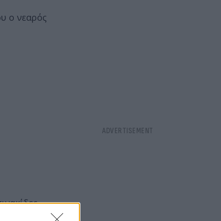
υ ο νεαρός
πινακίδες
ρχουν στο