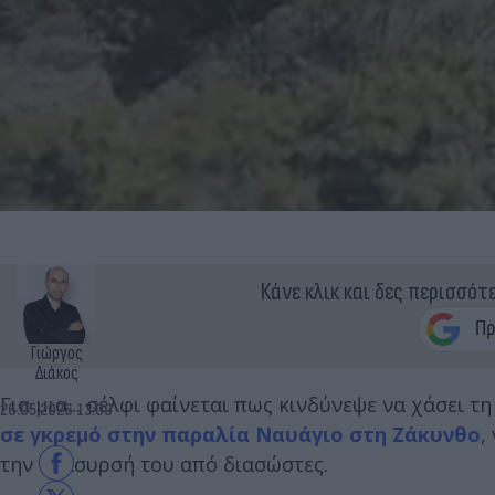
Κάνε κλικ και δες περισσότ
Γιώργος
Διάκος
Για μια... σέλφι φαίνεται πως κινδύνεψε να χάσει τ
26.05.2026 13:09
σε γκρεμό στην παραλία Ναυάγιο στη Ζάκυνθο
,
την ανάσυρσή του από διασώστες.