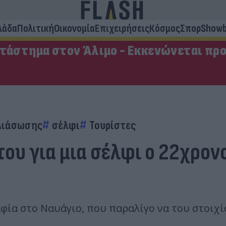
λάδα
Πολιτική
Οικονομία
Επιχειρήσεις
Κόσμος
Σπορ
Showb
ατάστημα στον Άλιμο - Εκκενώνεται πρ
Διάσωσης
σέλφι
Τουρίστες
του για μια σέλφι ο 22χρο
ία στο Ναυάγιο, που παραλίγο να του στοιχίσε