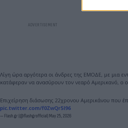
Λίγη ώρα αργότερα οι άνδρες της ΕΜΟΔΕ, με μια ε
κατάφεραν να ανασύρουν τον νεαρό Αμερικανό, ο οπ
Επιχείρηση διάσωσης 22χρονου Αμερικάνου που έπ
pic.twitter.com/f0ZwQr5I96
— Flash.gr (@flashgrofficial)
May 25, 2026