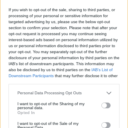
κοιμάσαι αγαπημένη μου.
If you wish to opt-out of the sale, sharing to third parties, or
processing of your personal or sensitive information for
targeted advertising by us, please use the below opt-out
section to confirm your selection. Please note that after your
opt-out request is processed you may continue seeing
interest-based ads based on personal information utilized by
us or personal information disclosed to third parties prior to
your opt-out. You may separately opt-out of the further
disclosure of your personal information by third parties on the
IAB’s list of downstream participants. This information may
also be disclosed by us to third parties on the
IAB’s List of
Και αν σε έχει πειράξει, γιατί αυτό καταλαβαίνω, η
Downstream Participants
that may further disclose it to other
πλάκα που κάναμε με το ψαράκι, είναι μια πλάκα
third parties.
που εσύ μας επέτρεψες να την κάνουμε γιατί εσύ
Please note that this website/app uses one or more Google
Personal Data Processing Opt Outs
έβγαλες το ψαράκι! Άρα έκανες πλάκα εσύ, σου
services and may gather and store information including but
not limited to your visit or usage behaviour. You may click to
I want to opt-out of the Sharing of my
κάναμε πλάκα κι εμείς. Αν παρεξηγήθηκες απ’ αυτό
personal data.
grant or deny consent to Google and its third-party tags to
και βγάζεις τώρα κακία και κομπλεξισμό, δες το,
Opted In
use your data for below specified purposes in below Google
πραγματικά. Δηλαδή κάθε φορά με απογοητεύουν
consent section.
I want to opt-out of the Sale of my
Personal Data.