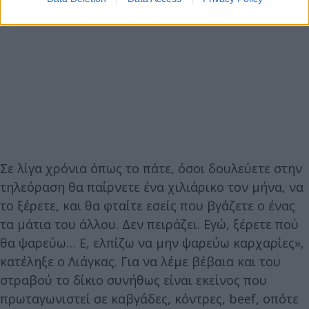
Σε λίγα χρόνια όπως το πάτε, όσοι δουλεύετε στην
τηλεόραση θα παίρνετε ένα χιλιάρικο τον μήνα, να
το ξέρετε, και θα φταίτε εσείς που βγάζετε ο ένας
τα μάτια του άλλου. Δεν πειράζει. Εγώ, ξέρετε πού
θα ψαρεύω… Ε, ελπίζω να μην ψαρεύω καρχαρίες»,
κατέληξε ο Λιάγκας. Για να λέμε βέβαια και του
στραβού το δίκιο συνήθως είναι εκείνος που
πρωταγωνιστεί σε καβγάδες, κόντρες, beef, οπότε