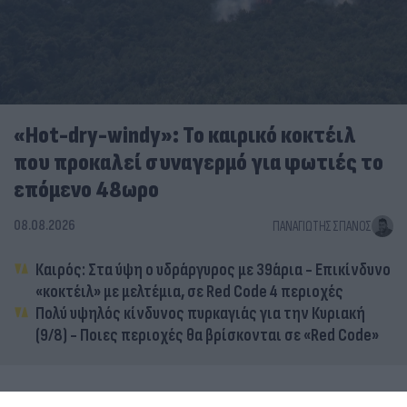
«Hot-dry-windy»: Το καιρικό κοκτέιλ
που προκαλεί συναγερμό για φωτιές το
επόμενο 48ωρο
08.08.2026
ΠΑΝΑΓΙΏΤΗΣ ΣΠΑΝΌΣ
Καιρός: Στα ύψη ο υδράργυρος με 39άρια - Επικίνδυνο
«κοκτέιλ» με μελτέμια, σε Red Code 4 περιοχές
Πολύ υψηλός κίνδυνος πυρκαγιάς για την Κυριακή
(9/8) - Ποιες περιοχές θα βρίσκονται σε «Red Code»