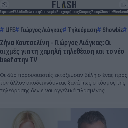
ιδήσεων
Ελλάδα
Πολιτική
Οικονομία
Επιχειρήσεις
Κόσμος
Σπορ
Showbiz
Weekend
LIFE
Γιώργος Λιάγκας
Τηλεόραση
Showbiz
Ζήνα Κουτσελίνη - Γιώργος Λιάγκας: Οι
αιχμές για τη χαμηλή τηλεθέαση και το νέο
beef στην TV
Οι δύο παρουσιαστές εκτόξευσαν βέλη ο ένας προς
τον άλλον αποδεικνύοντας ξανά πως ο κόσμος της
τηλεόρασης δεν είναι αγγελικά πλασμένος!