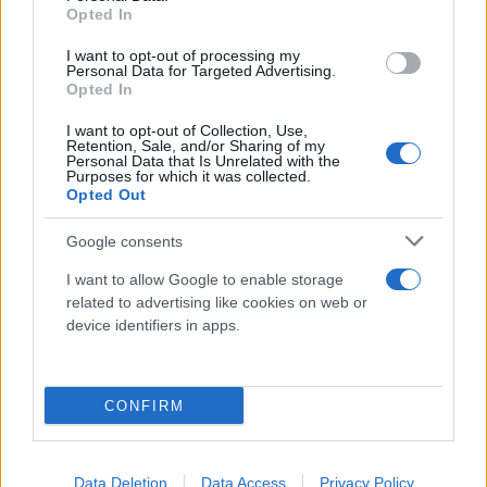
Opted In
Οι αστυνομικοί μετέβησαν στην οικία επί της οδού
I want to opt-out of processing my
Ρόδων, όπου, παρουσία κλειδαρά,
Personal Data for Targeted Advertising.
Opted In
πραγματοποιήθηκε είσοδος κατ’ εξαίρεση.
Διαπιστώθηκε ότι το διαμέρισμα ήταν
I want to opt-out of Collection, Use,
Retention, Sale, and/or Sharing of my
εγκαταλελειμμένο. Εν συνεχεία επέστρεψαν στην
Personal Data that Is Unrelated with the
Purposes for which it was collected.
οικία επί της οδού Κουσίδη, όπου ο γιος επέτρεψε
Opted Out
την είσοδο.
Google consents
Πριν από λίγη ώρα, το γραφείο τελετών μετέβη
I want to allow Google to enable storage
related to advertising like cookies on web or
στην οικία όπου συνέβη η τραγωδία και
device identifiers in apps.
περισυνέλεξε τις σορούς μητέρας και κόρης.
CONFIRM
Data Deletion
Data Access
Privacy Policy