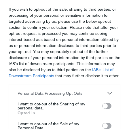
If you wish to opt-out of the sale, sharing to third parties, or
processing of your personal or sensitive information for
targeted advertising by us, please use the below opt-out
section to confirm your selection. Please note that after your
Ο γιος απέτρεψε την είσοδο
opt-out request is processed you may continue seeing
interest-based ads based on personal information utilized by
Την ίδια ημέρα όπως και στις 29 Μαρτίου
us or personal information disclosed to third parties prior to
πραγματοποιήθηκαν εξωτερικές ενέργειες στο
your opt-out. You may separately opt-out of the further
disclosure of your personal information by third parties on the
διαμέρισμα επί της οδού Κουσίδη στου Ζωγράφου
IAB’s list of downstream participants. This information may
(κλήσεις θυροτηλεφώνου κ.λπ.), χωρίς ωστόσο να
also be disclosed by us to third parties on the
IAB’s List of
υπάρξει ανταπόκριση. Ειδικότερα, στις 29 Μαρτίου,
Downstream Participants
that may further disclose it to other
third parties.
στις 19:30, ομάδα αστυνομικών μετέβη εκ νέου
στην ανωτέρω οικία, όπου ο γιος άνοιξε την πόρτα,
Please note that this website/app uses one or more Google
Personal Data Processing Opt Outs
άλλα δεν επέτρεψε την είσοδο. Ισχυρίστηκε ότι η
services and may gather and store information including but
not limited to your visit or usage behaviour. You may click to
I want to opt-out of the Sharing of my
μητέρα και η αδελφή του διαμένουν σε άλλη οικία,
personal data.
grant or deny consent to Google and its third-party tags to
Opted In
επί της οδού Ρόδων. Ακολούθως, προσήχθη στο
use your data for below specified purposes in below Google
Τμήμα.
consent section.
I want to opt-out of the Sale of my
Personal Data.