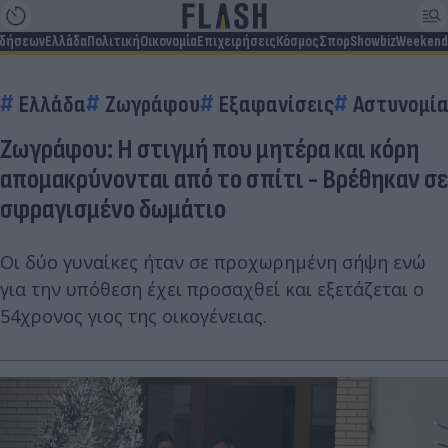
ιδήσεων
Ελλάδα
Πολιτική
Οικονομία
Επιχειρήσεις
Κόσμος
Σπορ
Showbiz
Weekend
Ελλάδα
Ζωγράφου
Εξαφανίσεις
Αστυνομί
Ζωγράφου: Η στιγμή που μητέρα και κόρη
απομακρύνονται από το σπίτι - Βρέθηκαν σε
σφραγισμένο δωμάτιο
Οι δύο γυναίκες ήταν σε προχωρημένη σήψη ενώ
για την υπόθεση έχει προσαχθεί και εξετάζεται ο
54χρονος γιος της οικογένειας.