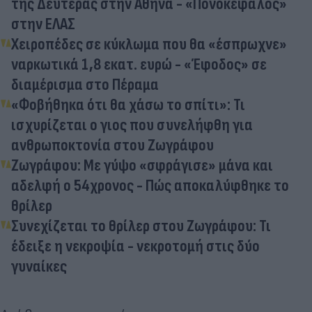
της Δευτέρας στην Αθήνα - «Πονοκέφαλος»
στην ΕΛΑΣ
Χειροπέδες σε κύκλωμα που θα «έσπρωχνε»
ναρκωτικά 1,8 εκατ. ευρώ - «Έφοδος» σε
διαμέρισμα στο Πέραμα
«Φοβήθηκα ότι θα χάσω το σπίτι»: Τι
ισχυρίζεται ο γιος που συνελήφθη για
ανθρωποκτονία στου Ζωγράφου
Ζωγράφου: Με γύψο «σφράγισε» μάνα και
αδελφή ο 54χρονος - Πώς αποκαλύφθηκε το
θρίλερ
Συνεχίζεται το θρίλερ στου Ζωγράφου: Τι
έδειξε η νεκροψία - νεκροτομή στις δύο
γυναίκες