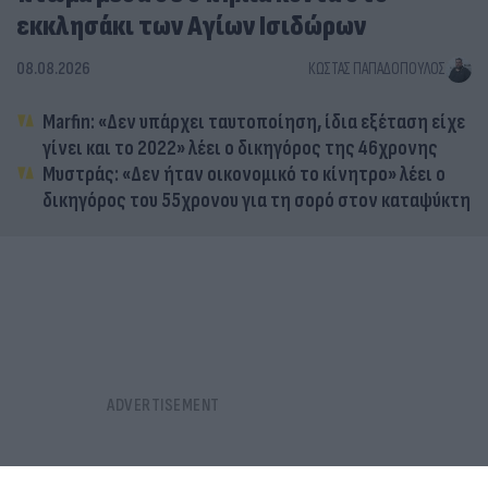
εκκλησάκι των Αγίων Ισιδώρων
08.08.2026
ΚΏΣΤΑΣ ΠΑΠΑΔΌΠΟΥΛΟΣ
Marfin: «Δεν υπάρχει ταυτοποίηση, ίδια εξέταση είχε
γίνει και το 2022» λέει ο δικηγόρος της 46χρονης
Μυστράς: «Δεν ήταν οικονομικό το κίνητρο» λέει ο
δικηγόρος του 55χρονου για τη σορό στον καταψύκτη