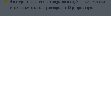
Η στιγμή του φονικού τροχαίου στις Σέρρες - Βίντεο
ντοκουμέντο από τη σύγκρουση ΙΧ με φορτηγό