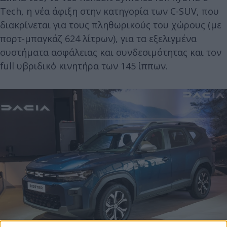
Tech, η νέα άφιξη στην κατηγορία των C-SUV, που
διακρίνεται για τους πληθωρικούς του χώρους (με
πορτ-μπαγκάζ 624 λίτρων), για τα εξελιγμένα
συστήματα ασφάλειας και συνδεσιμότητας και τον
full υβριδικό κινητήρα των 145 ίππων.