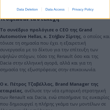
Data Deletion
Data Access
Privacy Policy
Τι δήλωσαν τα στελέχη
Το συνέδριο προλόγισε ο CEO της Grand
Automotive Hellas, κ. Στήβεν Σίρτης
, ο οποίος και
τόνισε τη σημασία που έχει η εξαιρετική
συνεργασία με το δίκτυο για την επίτευξη των
υψηλών στόχων, τόσο της Renault όσο και της
Dacia στην ελληνική αγορά, αλλά και για τη
σημασία της εξωστρέφειας στην επικοινωνία.
Ο κ. Πέτρος Τζαβέλλας, Brand Manager της
εταιρείας
, ανέλυσε την νέα εμπορική στρατηγική
των Renault και Dacia, ενώ επεσήμανε τις ευκαιρίες
που δημιουργεί η πλήρης γκάμα των μοντέλων σε