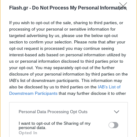
Flash.gr -
Do Not Process My Personal Information
Από την πλευρά της Dacia, παρουσιάστηκε το κορυφαίο μοντέλο της γκάμας της, το
νέο Bigster
If you wish to opt-out of the sale, sharing to third parties, or
processing of your personal or sensitive information for
Από την πλευρά της Dacia, παρουσιάστηκε το
targeted advertising by us, please use the below opt-out
section to confirm your selection. Please note that after your
κορυφαίο μοντέλο της γκάμας της, το νέο Bigster,
opt-out request is processed you may continue seeing
με πλήρη γκάμα υβριδικών κινητήρων έως 155
interest-based ads based on personal information utilized by
ίππων, κορυφαίους χώρους (με πορτ-μπαγκάζ 702
us or personal information disclosed to third parties prior to
your opt-out. You may separately opt-out of the further
λίτρων), τετρακίνηση και ασυναγώνιστες τιμές, που
disclosure of your personal information by third parties on the
θα το βοηθήσουν να πρωταγωνιστήσει στην
IAB’s list of downstream participants. This information may
κατηγορία των C-SUV.
also be disclosed by us to third parties on the
IAB’s List of
Downstream Participants
that may further disclose it to other
third parties.
Please note that this website/app uses one or more Google
Personal Data Processing Opt Outs
services and may gather and store information including but
not limited to your visit or usage behaviour. You may click to
I want to opt-out of the Sharing of my
personal data.
grant or deny consent to Google and its third-party tags to
Opted In
use your data for below specified purposes in below Google