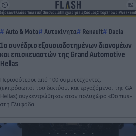
ιδήσεων
Ελλάδα
Πολιτική
Οικονομία
Επιχειρήσεις
Κόσμος
Σπορ
Showbiz
Weekend
Auto & Moto
Αυτοκίνητα
Renault
Dacia
1o συνέδριο εξουσιοδοτημένων διανομέων
και επισκευαστών της Grand Automotive
Hellas
Περισσότεροι από 100 συμμετέχοντες,
(εκπρόσωποι του δικτύου, και εργαζόμενοι της GA
Hellas) συγκεντρώθηκαν στον πολυχώρο «Domus»
στη Γλυφάδα.