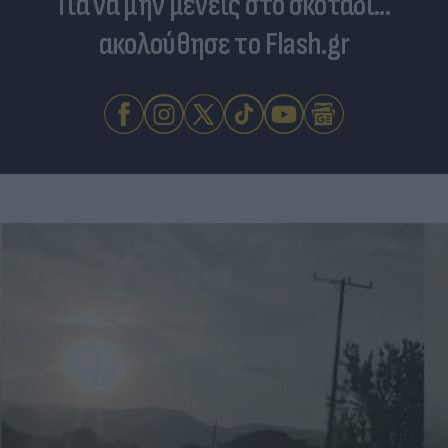
Για να μην μένεις στο σκοτάδι...
ακολούθησε το Flash.gr