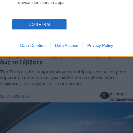
device identifiers in apps.
CONFIRM
Data Deletion
Data Access
Privacy Policy
Καιρός: Θυελλώδεις βοριάδες από την Πέμπτη
έως το Σάββατο
Την Τετάρτη, θα επικρατήσει γενικά αίθριος καιρός και μόνο
γύρω από τα ορεινά ηπειρωτικά θα αναπτυχθούν λίγες
νεφώσεις το μεσημέρι και το απόγευμα.
Δημήτρης
28.07.2026 21:17
Παπαϊωάννου