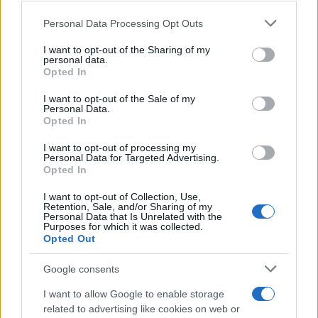
Please note that this website/app uses one or more Google
Personal Data Processing Opt Outs
services and may gather and store information including but
not limited to your visit or usage behaviour. You may click to
I want to opt-out of the Sharing of my
personal data.
grant or deny consent to Google and its third-party tags to
Opted In
use your data for below specified purposes in below Google
consent section.
I want to opt-out of the Sale of my
Personal Data.
Opted In
Καιρός: Θυελλώδη μελτέμια από την Πέμπτη και
I want to opt-out of processing my
Personal Data for Targeted Advertising.
μικρή πτώση της θερμοκρασίας
Opted In
Την Πέμπτη, θα επικρατήσει γενικά αίθριος καιρός. Λίγες
I want to opt-out of Collection, Use,
νεφώσεις αναμένονται στην Εύβοια και την Κρήτη και από το
Retention, Sale, and/or Sharing of my
μεσημέρι γύρω από τα βόρεια ορεινά.
Personal Data that Is Unrelated with the
Purposes for which it was collected.
Opted Out
Δημήτρης
29.07.2026 21:58
Παπαϊωάννου
Google consents
I want to allow Google to enable storage
related to advertising like cookies on web or