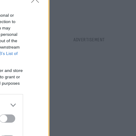
sonal or
ection to
ou may
 personal
out of the
 downstream
B’s List of
er and store
to grant or
ed purposes