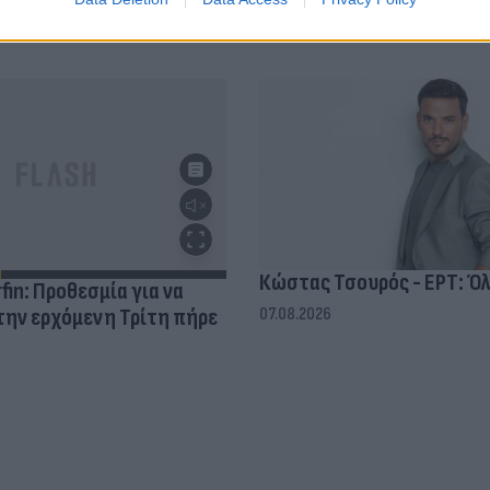
07.08.2026
Κώστας Τσουρός - ΕΡΤ: Όλ
in: Προθεσμία για να
την ερχόμενη Τρίτη πήρε
07.08.2026