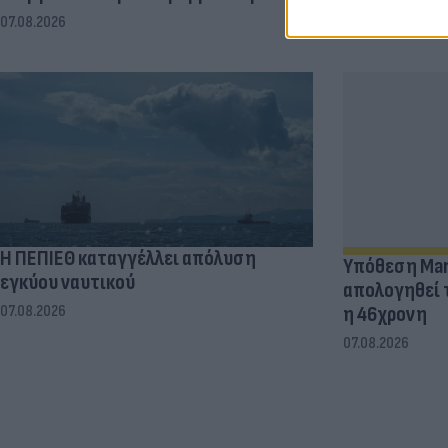
07.08.2026
Η ΠΕΠΙΕΘ καταγγέλλει απόλυση
Υπόθεση Marf
εγκύου ναυτικού
απολογηθεί 
η 46χρονη
07.08.2026
07.08.2026