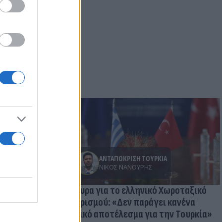
ΑΝΤΑΠΟΚΡΙΣΗ ΤΟΥΡΚΙΑ
ΝΊΚΟΣ ΝΑΝΟΎΡΗΣ
Άγκυρα για το ελληνικό Χωροταξικό
και η μεγάλη
Τουρισμού: «Δεν παράγει κανένα
ψη ηλίου από
νομικό αποτέλεσμα για την Τουρκία»
ιο