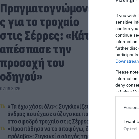
Flash.gr -
Πραγματογνώμονα
If you wish 
ς για το τροχαίο
sensitive in
confirm you
στις Σέρρες: «Κάτι
continue se
information 
απέσπασε την
further disc
participants
προσοχή του
Downstream 
οδηγού»
Please note
information 
deny consent
07.08.2026
in below Go
«Τα έχω χάσει όλα»: Συγκλονίζει ο
Persona
άνδρας που έχασε σύζυγο και παιδί
στο σφοδρό τροχαίο στις Σέρρες
I want t
«Προσπάθησα να το αποφύγω, δεν
Opted 
πρόλαβα»: Συγκινεί ο οδηγός της