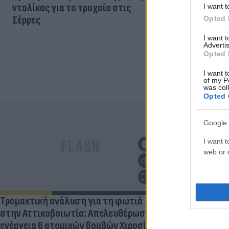
νταλίκας για το τροχαίο στις
I want t
Σέρρες
Opted 
I want 
Advertis
Opted 
I want t
of my P
was col
Opted 
Google 
I want t
web or d
«Σουνιτικό 
Τρομακτική ανάλυση για τη φωτιά
Τι προβλέπε
στην Αττικοβοιωτία: Απελευθέρωσε
ενέργεια 6 ατομικών βομβών Χιροσίμα
07.08.2026