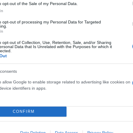
o opt-out of the Sale of my Personal Data.
In
to opt-out of processing my Personal Data for Targeted
ing.
In
o opt-out of Collection, Use, Retention, Sale, and/or Sharing
ersonal Data that Is Unrelated with the Purposes for which it
lected.
Out
consents
o allow Google to enable storage related to advertising like cookies on
evice identifiers in apps.
CONFIRM
ΝΑΤΟ» στη Μέση Ανατολή;
Ο «Γαλαξιακός Ποιμένας» 
ι το σύμφωνο της Μέκκας
στιγμή του: Η ολική έκλει
το δικό του παρατηρητήρ
Data Deletion
Data Access
Privacy Policy