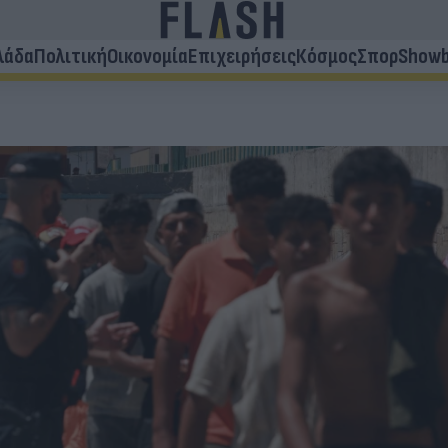
λάδα
Πολιτική
Οικονομία
Επιχειρήσεις
Κόσμος
Σπορ
Showb