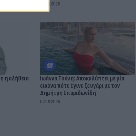
07.08.2026
η η αλήθεια
Ιωάννα Τούνη: Αποκαλύπτει με μία
εικόνα πότε έγινε ζευγάρι με τον
Δημήτρη Σπυριδωνίδη
07.08.2026