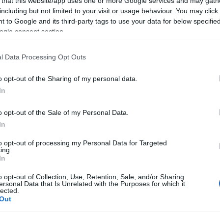
 that this website/app uses one or more Google services and may gath
including but not limited to your visit or usage behaviour. You may click 
 to Google and its third-party tags to use your data for below specifi
ogle consent section.
να τον είχε
66χρονου
l Data Processing Opt Outs
ίος αν και πάλεψε με το
o opt-out of the Sharing of my personal data.
κίδιό του, δεν τα κατάφερε. Ο
In
 βοήθειες ενώ έχει ήδη
o opt-out of the Sale of my Personal Data.
In
to opt-out of processing my Personal Data for Targeted
ing.
In
o opt-out of Collection, Use, Retention, Sale, and/or Sharing
ersonal Data that Is Unrelated with the Purposes for which it
lected.
Out