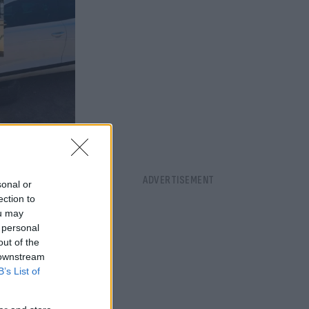
sonal or
ection to
ou may
 personal
out of the
 downstream
B’s List of