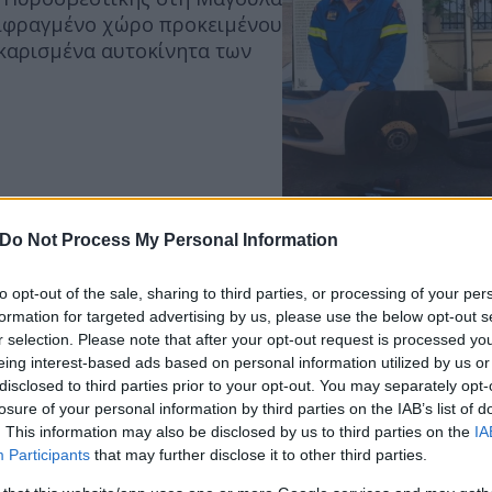
ριφραγμένο χώρο προκειμένου
καρισμένα αυτοκίνητα των
κος που έχασε τον σκύλο
Do Not Process My Personal Information
to opt-out of the sale, sharing to third parties, or processing of your per
formation for targeted advertising by us, please use the below opt-out s
ετατράπηκε σε σωρό από
r selection. Please note that after your opt-out request is processed y
σα στα συντρίμμια, βρίσκεται
eing interest-based ads based on personal information utilized by us or
disclosed to third parties prior to your opt-out. You may separately opt-
losure of your personal information by third parties on the IAB’s list of
. This information may also be disclosed by us to third parties on the
IA
Participants
that may further disclose it to other third parties.