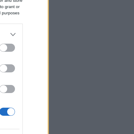
er and store
to grant or
ed purposes