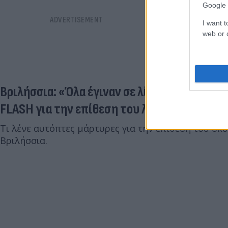
Google 
I want t
web or d
Βριλήσσια: «Όλα έγιναν σε λίγα δευτερόλεπ
FLASH για την επίθεση του λυκόσκυλου
Τι λένε αυτόπτες μάρτυρες για την επίθεση του σκ
Βριλήσσια.