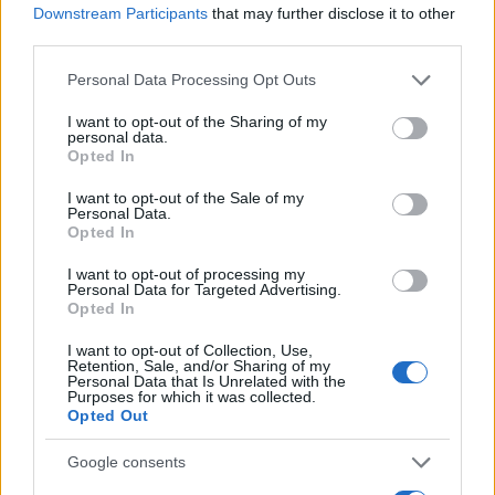
Downstream Participants
that may further disclose it to other
third parties.
Please note that this website/app uses one or more Google
Personal Data Processing Opt Outs
services and may gather and store information including but
not limited to your visit or usage behaviour. You may click to
I want to opt-out of the Sharing of my
personal data.
grant or deny consent to Google and its third-party tags to
Opted In
use your data for below specified purposes in below Google
consent section.
I want to opt-out of the Sale of my
Personal Data.
Opted In
Πράσινα Data Centers: Το Μέλλον της Βιώσιμης
I want to opt-out of processing my
Τεχνολογίας
Personal Data for Targeted Advertising.
Opted In
Τι είναι τα πράσινα data centers και γιατί αποτελούν το
μέλλον της βιώσιμης τεχνολογίας; Μάθετε πώς μειώνουν την
I want to opt-out of Collection, Use,
κατανάλωση ενέργειας.
Retention, Sale, and/or Sharing of my
Personal Data that Is Unrelated with the
Purposes for which it was collected.
Συντακτική
Opted Out
21.01.2026 17:36
Ομάδα
Flash.gr
Google consents