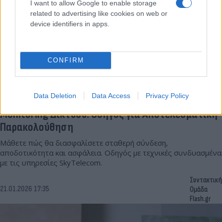
I want to allow Google to enable storage
related to advertising like cookies on web or
device identifiers in apps.
CONFIRM
Data Deletion
Data Access
Privacy Policy
Monitoring Δικτύου: Οδηγός για Αποτελεσματική
Παρακολούθηση
Μάθετε πώς θα διασφαλίσετε σταθερή σύνδεση,
αποδοτικότητα και ασφάλεια. Οδηγός με τεχνικές συνδυασμένα
με τις υπηρεσίες SkyTelecom.
Συντακτική
21.01.2026 17:35
Ομάδα
Flash.gr