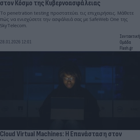
στον Κόσμο της Κυβερνοασφάλειας
Το penetration testing προστατεύει τις επιχειρήσεις. Μάθετε
πώς να ενισχύσετε την ασφάλειά σας με SafeWeb One της
SkyTelecom.
Συντακτική
28.01.2026 12:01
Ομάδα
Flash.gr
Cloud Virtual Machines: Η Επανάσταση στον