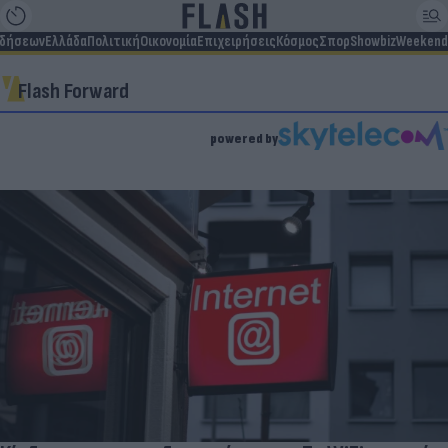
ιδήσεων
Ελλάδα
Πολιτική
Οικονομία
Επιχειρήσεις
Κόσμος
Σπορ
Showbiz
Weekend
Flash Forward
powered by