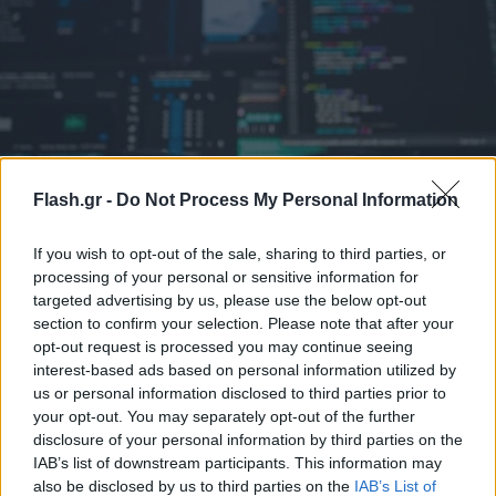
Flash.gr -
Do Not Process My Personal Information
If you wish to opt-out of the sale, sharing to third parties, or
Big Data Analytics: Πώς τα Δεδομένα
processing of your personal or sensitive information for
Μετατρέπονται σε Επιχειρηματική Δύναμη
targeted advertising by us, please use the below opt-out
section to confirm your selection. Please note that after your
Τι είναι το big data analytics και πώς βοηθά τις επιχειρήσεις να
μετατρέπουν τα δεδομένα σε στρατηγικές αποφάσεις; Οφέλη
opt-out request is processed you may continue seeing
και τύποι.
interest-based ads based on personal information utilized by
us or personal information disclosed to third parties prior to
Συντακτική
your opt-out. You may separately opt-out of the further
21.01.2026 17:36
Ομάδα
disclosure of your personal information by third parties on the
Flash.gr
IAB’s list of downstream participants. This information may
also be disclosed by us to third parties on the
IAB’s List of