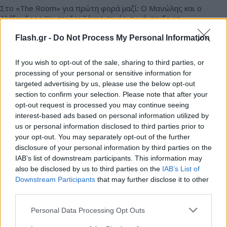
Στο «The Room» για πρώτη φορά μαζί: Ο Μανώλης και ο
Αλέξανδρος Χριστοδουλάκης σε μία συνέντευξη με
αποκαλύψεις, χιούμορ και προσωπικές εξομολογήσεις.
Flash.gr -
Do Not Process My Personal Information
20.07.2026 14:45
If you wish to opt-out of the sale, sharing to third parties, or
processing of your personal or sensitive information for
targeted advertising by us, please use the below opt-out
section to confirm your selection. Please note that after your
opt-out request is processed you may continue seeing
interest-based ads based on personal information utilized by
us or personal information disclosed to third parties prior to
your opt-out. You may separately opt-out of the further
disclosure of your personal information by third parties on the
IAB’s list of downstream participants. This information may
also be disclosed by us to third parties on the
IAB’s List of
Downstream Participants
that may further disclose it to other
Αποκλειστικό: Η καλλονή της πασαρέλας που
third parties.
υπέγραψε με τη Ζήνα Κουτσελίνη- Ο τίτλος και οι
συνεργάτες
Please note that this website/app uses one or more Google
Personal Data Processing Opt Outs
services and may gather and store information including but