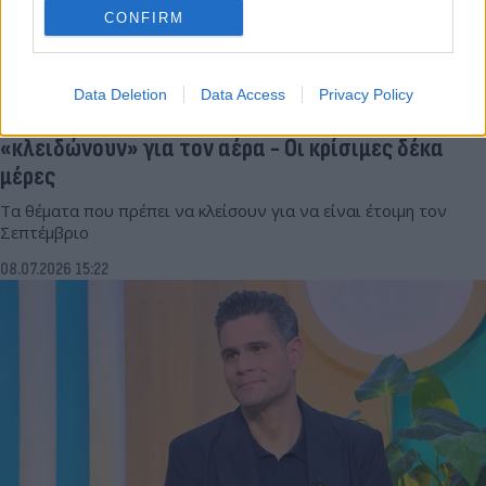
CONFIRM
Data Deletion
Data Access
Privacy Policy
Αποκλειστικό: Τι ψάχνει η Κουτσελίνη και ποιοι
«κλειδώνουν» για τον αέρα - Οι κρίσιμες δέκα
μέρες
Τα θέματα που πρέπει να κλείσουν για να είναι έτοιμη τον
Σεπτέμβριο
08.07.2026 15:22