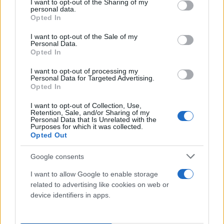
Όλες οι λεπτομέρειες για την καινούρια εκπομπή
not limited to your visit or usage behaviour. You may click to
I want to opt-out of the Sharing of my
personal data.
grant or deny consent to Google and its third-party tags to
16.07.2026 16:40
Opted In
use your data for below specified purposes in below Google
consent section.
I want to opt-out of the Sale of my
Personal Data.
Opted In
I want to opt-out of processing my
Personal Data for Targeted Advertising.
Opted In
I want to opt-out of Collection, Use,
Retention, Sale, and/or Sharing of my
Personal Data that Is Unrelated with the
Purposes for which it was collected.
Opted Out
Google consents
I want to allow Google to enable storage
related to advertising like cookies on web or
device identifiers in apps.