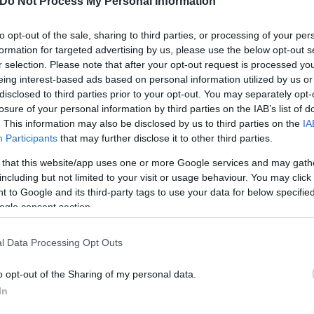
Συντακτική
Do Not Process My Personal Information
Ομάδα
Flash.gr
to opt-out of the sale, sharing to third parties, or processing of your per
σε το μετάλλιο του
formation for targeted advertising by us, please use the below opt-out s
r selection. Please note that after your opt-out request is processed y
eing interest-based ads based on personal information utilized by us or
νά, καθώς έδωσε το μετάλλιο
disclosed to third parties prior to your opt-out. You may separately opt-
losure of your personal information by third parties on the IAB’s list of
. This information may also be disclosed by us to third parties on the
IA
Participants
that may further disclose it to other third parties.
 that this website/app uses one or more Google services and may gath
including but not limited to your visit or usage behaviour. You may click 
 to Google and its third-party tags to use your data for below specifi
ogle consent section.
Συντακτική
Ομάδα
Flash.gr
l Data Processing Opt Outs
o opt-out of the Sharing of my personal data.
In