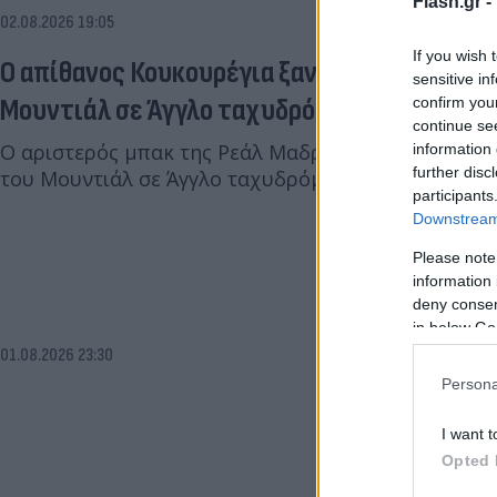
Flash.gr -
02.08.2026 19:05
If you wish 
Ο απίθανος Κουκουρέγια ξαναχτύπησε: Έδω
sensitive in
Μουντιάλ σε Άγγλο ταχυδρόμο
confirm you
continue se
Ο αριστερός μπακ της Ρεάλ Μαδρίτης έγινε viral ξα
information 
further disc
του Μουντιάλ σε Άγγλο ταχυδρόμο.
participants
Downstream 
Please note
information 
deny consent
in below Go
01.08.2026 23:30
Persona
I want t
Opted 