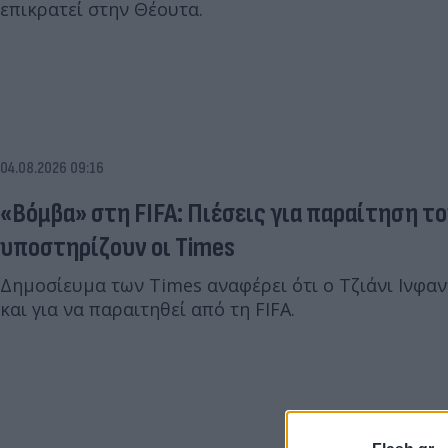
επικρατεί στην Θέουτα.
04.08.2026 09:16
«Βόμβα» στη FIFA: Πιέσεις για παραίτηση τ
υποστηρίζουν οι Times
Δημοσίευμα των Times αναφέρει ότι ο Τζιάνι Ινφαν
και για να παραιτηθεί από τη FIFA.