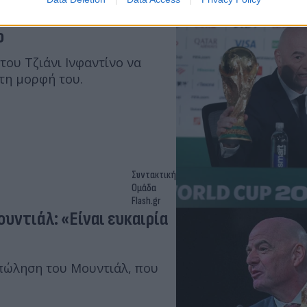
ις της FIFA έαν
ο
του Τζιάνι Ινφαντίνο να
τη μορφή του.
Συντακτική
Ομάδα
Flash.gr
υντιάλ: «Είναι ευκαιρία
 πώληση του Μουντιάλ, που