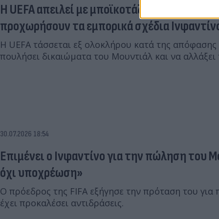
H UEFA απειλεί με μποϊκοτάζ τις διοργανώσε
προχωρήσουν τα εμπορικά σχέδια Ινφαντίν
Η UEFA τάσσεται εξ ολοκλήρου κατά της απόφασης 
πουλήσει δικαιώματα του Μουντιάλ και να αλλάξει 
30.07.2026 18:54
Επιμένει ο Ινφαντίνο για την πώληση του Μο
όχι υποχρέωση»
Ο πρόεδρος της FIFA εξήγησε την πρόταση του για
έχει προκαλέσει αντιδράσεις.