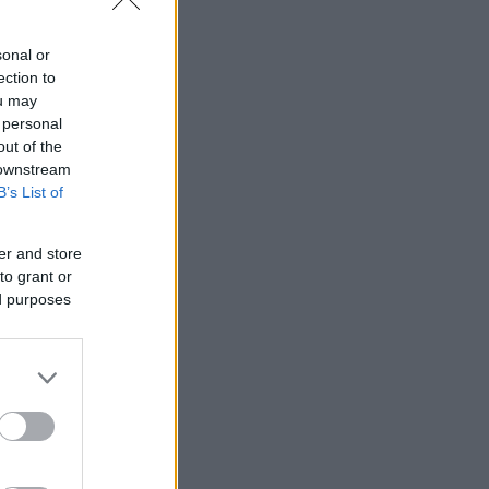
sonal or
ection to
ou may
 personal
out of the
 downstream
B’s List of
er and store
to grant or
ed purposes