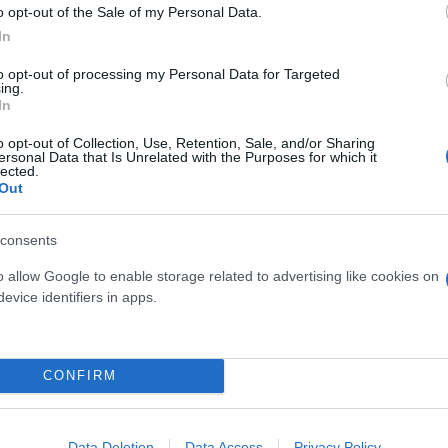
o opt-out of the Sale of my Personal Data.
In
to opt-out of processing my Personal Data for Targeted
ing.
In
o opt-out of Collection, Use, Retention, Sale, and/or Sharing
ersonal Data that Is Unrelated with the Purposes for which it
ην πώληση του Μουντιάλ:
lected.
Out
νήτη ανάγκασαν τον Τζιάνι
consents
 Μουντιάλ.
o allow Google to enable storage related to advertising like cookies on
evice identifiers in apps.
CONFIRM
Συντακτική
Ομάδα
Flash.gr
Data Deletion
Data Access
Privacy Policy