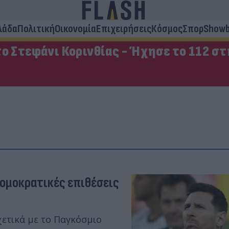
λάδα
Πολιτική
Οικονομία
Επιχειρήσεις
Κόσμος
Σπορ
Showb
ο Στεφάνι Κορινθίας - Ήχησε το 112 σ
ρομοκρατικές επιθέσεις
χετικά με το Παγκόσμιο