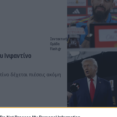
Συντακτική
Ομάδα
Flash.gr
ου Ινφαντίνο
τίνο δέχεται πιέσεις ακόμη