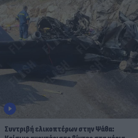
Συντριβή ελικοπτέρων στην Ψάθα: