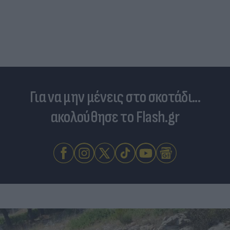
Τιμές καυσίμων: «Πονοκέφαλος» το φουλάρισμα
του ρεζερβουάρ για τους αδειούχους του
Αυγούστου
Για να μην μένεις στο σκοτάδι...
ακολούθησε το Flash.gr