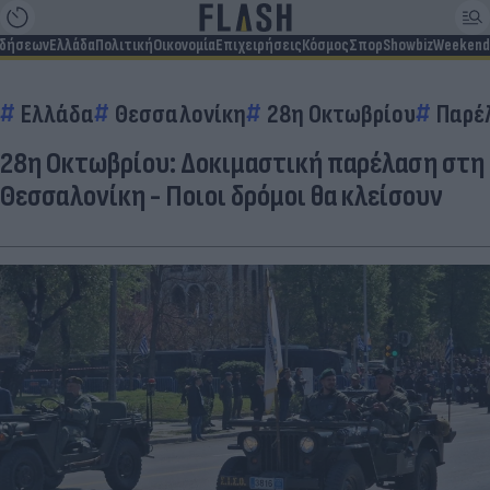
ιδήσεων
Ελλάδα
Πολιτική
Οικονομία
Επιχειρήσεις
Κόσμος
Σπορ
Showbiz
Weekend
Ελλάδα
Θεσσαλονίκη
28η Οκτωβρίου
Παρέ
28η Οκτωβρίου: Δοκιμαστική παρέλαση στη
Θεσσαλονίκη - Ποιοι δρόμοι θα κλείσουν