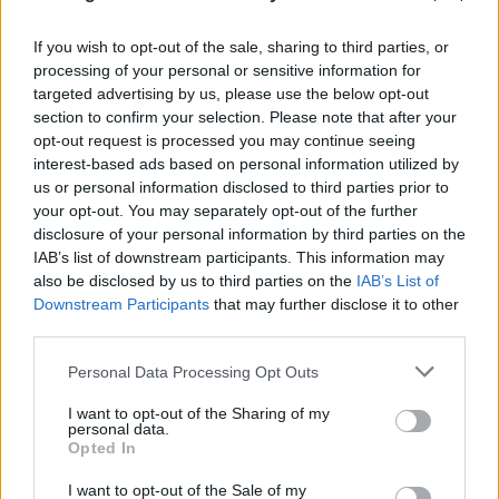
If you wish to opt-out of the sale, sharing to third parties, or
processing of your personal or sensitive information for
targeted advertising by us, please use the below opt-out
section to confirm your selection. Please note that after your
opt-out request is processed you may continue seeing
interest-based ads based on personal information utilized by
us or personal information disclosed to third parties prior to
your opt-out. You may separately opt-out of the further
disclosure of your personal information by third parties on the
IAB’s list of downstream participants. This information may
also be disclosed by us to third parties on the
IAB’s List of
Downstream Participants
that may further disclose it to other
Πωλήτρια σε βρετανικό αεροδρόμιο η 46χρονη
third parties.
που κατηγορείται για την υπόθεση της Marfin
Please note that this website/app uses one or more Google
Personal Data Processing Opt Outs
06.08.2026
ΕΛΈΝΗ ΚΑΡΑΘΆΝΟΥ
services and may gather and store information including but
not limited to your visit or usage behaviour. You may click to
I want to opt-out of the Sharing of my
personal data.
grant or deny consent to Google and its third-party tags to
Opted In
use your data for below specified purposes in below Google
consent section.
I want to opt-out of the Sale of my