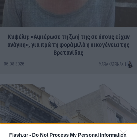
Κυψέλη: «Αφιέρωσε τη ζωή της σε όσους είχαν
ανάγκη», για πρώτη φορά μιλά η οικογένεια της
Βρετανίδας
06.08.2026
ΜΑΡΊΑ ΚΑΤΡΙΝΆΚΗ
Flash.gr -
Do Not Process My Personal Information