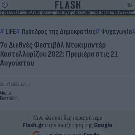
ιδήσεων
Ελλάδα
Πολιτική
Οικονομία
Επιχειρήσεις
Κόσμος
Σπορ
Showbiz
Weekend
LIFE
Πρόεδρος της Δημοκρατίας
Ψυχαγωγία
7ο Διεθνές Φεστιβάλ Ντοκιμαντέρ
Καστελλορίζου 2022: Πρεμιέρα στις 21
Αυγούστου
28.07.2022 13:56
Μαρία
Ευσταθίου
Κάνε κλικ και δες περισσότερο
Flash.gr
στην αναζήτηση της
Google