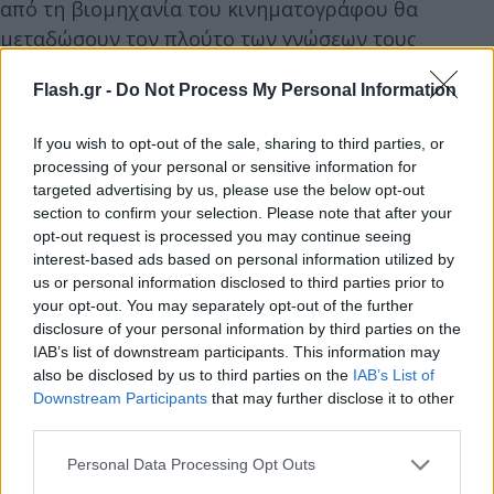
από τη βιομηχανία του κινηματογράφου θα
μεταδώσουν τον πλούτο των γνώσεων τους
αναφορικά με τη δημιουργία ντοκιμαντέρ μεγάλου
Flash.gr -
Do Not Process My Personal Information
μήκους, την κριτική ταινιών και τις στρατηγικές
χρηματοδότησης, καθώς και οργάνωσης ενός
If you wish to opt-out of the sale, sharing to third parties, or
πετυχημένου ντοκιμαντέρ καθοδηγώντας τους
processing of your personal or sensitive information for
υποψήφιους ανερχόμενους κινηματογραφιστές.
targeted advertising by us, please use the below opt-out
section to confirm your selection. Please note that after your
opt-out request is processed you may continue seeing
Καθ’ όλη τη διάρκεια του «Πέρα από τα
interest-based ads based on personal information utilized by
Σύνορα» στη Δημοτική Αίθουσα Μεγίστης θα
us or personal information disclosed to third parties prior to
your opt-out. You may separately opt-out of the further
φιλοξενηθεί η έκθεση του Ιδρύματος της
disclosure of your personal information by third parties on the
Βουλής των Ελλήνων «Η Αττική γη υποδέχεται
IAB’s list of downstream participants. This information may
τους πρόσφυγες του ΄22»,
τα εγκαίνια της οποίας
also be disclosed by us to third parties on the
IAB’s List of
θα πραγματοποιηθούν από τον εκπρόσωπο του
Downstream Participants
that may further disclose it to other
third parties.
Οικουμενικού Πατριάρχη Βαρθολομαίου,
Μητροπολίτη Σύμης, Χάλκης και Καστελλορίζου,
Please note that this website/app uses one or more Google
Personal Data Processing Opt Outs
services and may gather and store information including but
κ.κ. Χρυσόστομο. Πρόκειται για μια έκθεση με θέμα