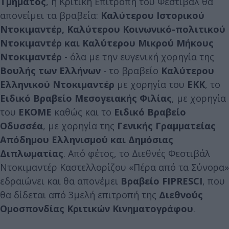
Τμήματος
, η Κριτική Επιτροπή του Φεστιβάλ θα
απονείμει τα βραβεία:
Καλύτερου Ιστορικού
Ντοκιμαντέρ, Καλύτερου Κοινωνικό-πολιτικού
Ντοκιμαντέρ και Καλύτερου Μικρού Μήκους
Ντοκιμαντέρ
- όλα με την ευγενική χορηγία της
Βουλής των Ελλήνων
- το βραβείο
Καλύτερου
Ελληνικού Ντοκιμαντέρ
με χορηγία του
ΕΚΚ
, το
Ειδικό Βραβείο Μεσογειακής Φιλίας
, με χορηγία
του
ΕΚΟΜΕ
καθώς και το
Ειδικό Βραβείο
Οδυσσέα
, με χορηγία της
Γενικής Γραμματείας
Απόδημου Ελληνισμού και Δημόσιας
Διπλωματίας
. Από φέτος, το Διεθνές Φεστιβάλ
Ντοκιμαντέρ Καστελλορίζου «Πέρα από τα Σύνορα»
εδραιώνει και θα απονέμει
Βραβείο FIPRESCI
, που
θα δίδεται από 3μελή επιτροπή της
Διεθνούς
Ομοσπονδίας Κριτικών Κινηματογράφου
.