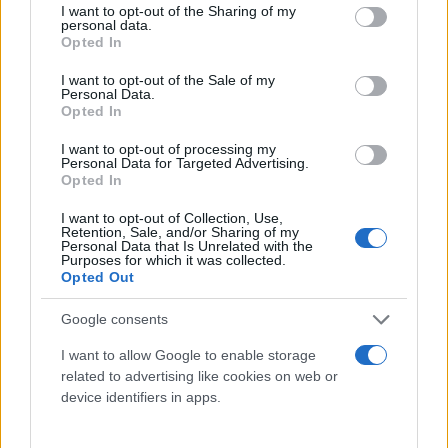
not limited to your visit or usage behaviour. You may click to
I want to opt-out of the Sharing of my
τον Ελληνισμό της Καθ’ ημάς Ανατολής. Παράλληλα
personal data.
grant or deny consent to Google and its third-party tags to
Opted In
οι επισκέπτες του νησιού θα έχουν τη δυνατότητα
use your data for below specified purposes in below Google
consent section.
να απολαύσουν την ιδιαίτερη
έκθεση γλυπτικής
I want to opt-out of the Sale of my
Personal Data.
του εξαίσιου καλλιτέχνη, Αλέξανδρου Ζυγούρη.
Opted In
I want to opt-out of processing my
Φέτος θα προστεθούν στο ενεργητικό του
Personal Data for Targeted Advertising.
Opted In
Φεστιβάλ
τρεις παρουσιάσεις βιβλίων
: «Το
Χρονικό των Δέκα Ημερών» της Αγάπης Μολυβιάτη-
I want to opt-out of Collection, Use,
Retention, Sale, and/or Sharing of my
Βενέζη, «Η Μικρασιατική Εκστρατεία του Κώστα
Personal Data that Is Unrelated with the
Purposes for which it was collected.
Μισαηλίδη» και το «Πατρίδα αξέχαστη Μικρά Ασία»
Opted Out
της Βασιλικής Ράλλη.
Google consents
Ενδιαφέρουσα θα είναι η διοργάνωση και για τους
I want to allow Google to enable storage
related to advertising like cookies on web or
μικρούς Καστελλοριζιούς: σε συνεργασία με
το
device identifiers in apps.
Εθνικό Ιστορικό Μουσείο
τα παιδιά του νησιού
θα έχουν την ευκαιρία να δημιουργήσουν τα δικά