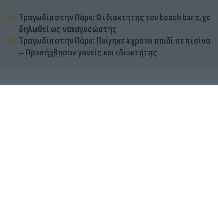
Τραγωδία στην Πάρο: Ο ιδιοκτήτης του beach bar είχε
δηλωθεί ως ναυαγοσώστης
Τραγωδία στην Πάρο: Πνίγηκε 4χρονο παιδί σε πισίνα
– Προσήχθησαν γονείς και ιδιοκτήτης