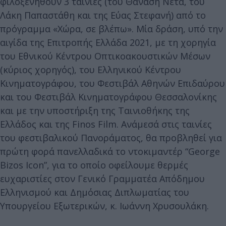
φιλοξενηθούν 3 ταινίες (του Θανάση Νέτα, του
Λάκη Παπαστάθη και της Εύας Στεφανή) από το
πρόγραμμα «Χώρα, σε βλέπω». Μία δράση, υπό την
αιγίδα της Επιτροπής Ελλάδα 2021, με τη χορηγία
του Εθνικού Κέντρου Οπτικοακουστικών Μέσων
(κύριος χορηγός), του Ελληνικού Κέντρου
Κινηματογράφου, του Φεστιβάλ Αθηνών Επιδαύρου
και του Φεστιβάλ Κινηματογράφου Θεσσαλονίκης
και με την υποστήριξη της Ταινιοθήκης της
Ελλάδος και της Finos Film. Ανάμεσά στις ταινίες
του φεστιβαλικού Πανοράματος, θα προβληθεί για
πρώτη φορά πανελλαδικά το ντοκιμαντέρ “George
Bizos Icon”, για το οποίο οφείλουμε θερμές
ευχαριστίες στον Γενικό Γραμματέα Απόδημου
Ελληνισμού και Δημόσιας Διπλωματίας του
Υπουργείου Εξωτερικών, κ. Ιωάννη Χρυσουλάκη.