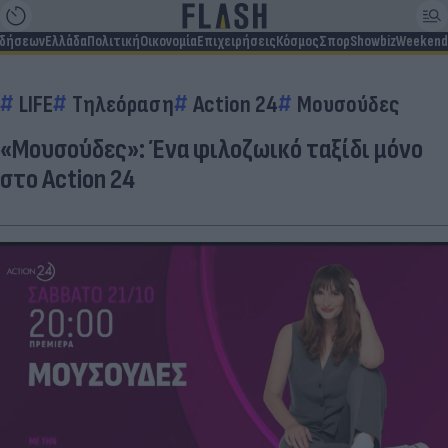
ιδήσεων
Ελλάδα
Πολιτική
Οικονομία
Επιχειρήσεις
Κόσμος
Σπορ
Showbiz
Weekend
LIFE
Τηλεόραση
Action 24
Μουσούδες
«Μουσούδες»: Ένα φιλοζωικό ταξίδι μόνο
στο Action 24