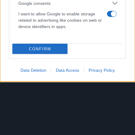
Google consents
I want to allow Google to enable storage
related to advertising like cookies on web or
device identifiers in apps.
Πρεμιέρα αύριο Σάββατο 21 Οκτωβρίου στις
20:00 μέσα από την συχνότητα του ACTION 24.
CONFIRM
Δείτε το τρείλερ:
Data Deletion
Data Access
Privacy Policy