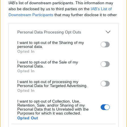
IAB’s list of downstream participants. This information may
also be disclosed by us to third parties on the
IAB’s List of
Downstream Participants
that may further disclose it to other
third parties.
Please note that this website/app uses one or more Google
Personal Data Processing Opt Outs
services and may gather and store information including but
not limited to your visit or usage behaviour. You may click to
I want to opt-out of the Sharing of my
personal data.
grant or deny consent to Google and its third-party tags to
Opted In
use your data for below specified purposes in below Google
consent section.
I want to opt-out of the Sale of my
Personal Data.
Opted In
I want to opt-out of processing my
Personal Data for Targeted Advertising.
Opted In
I want to opt-out of Collection, Use,
Retention, Sale, and/or Sharing of my
Personal Data that Is Unrelated with the
Purposes for which it was collected.
Opted Out