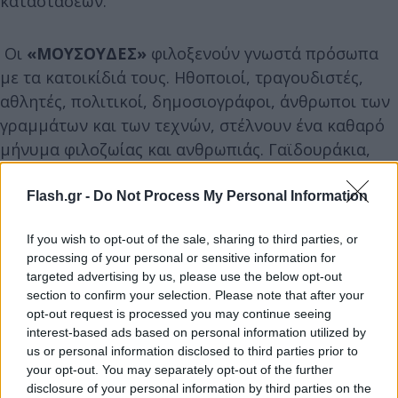
καταστάσεων.
Οι
«ΜΟΥΣΟΥΔΕΣ»
φιλοξενούν γνωστά πρόσωπα
με τα κατοικίδιά τους. Ηθοποιοί, τραγουδιστές,
αθλητές, πολιτικοί, δημοσιογράφοι, άνθρωποι των
γραμμάτων και των τεχνών, στέλνουν ένα καθαρό
μήνυμα φιλοζωίας και ανθρωπιάς. Γαϊδουράκια,
γάτες, σκύλοι, κουνέλια, παπαγάλοι, ελάφια και
αλεπούδες θα μας πουν τις δικές τους ιστορίες. Θα
Flash.gr -
Do Not Process My Personal Information
μας συγκινήσουν, θα μοιράσουν χαμόγελα και φως
If you wish to opt-out of the sale, sharing to third parties, or
και θα μας δώσουν λίγη από τη δύναμή τους ώστε
processing of your personal or sensitive information for
να τους μοιάσουμε και να γίνουμε καλύτεροι
targeted advertising by us, please use the below opt-out
άνθρωποι.
section to confirm your selection. Please note that after your
opt-out request is processed you may continue seeing
interest-based ads based on personal information utilized by
us or personal information disclosed to third parties prior to
your opt-out. You may separately opt-out of the further
disclosure of your personal information by third parties on the