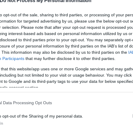
Do Not Process My Personal Information
να πολυτελές αναμνηστικό, ιδανικό για όσους επιθυ
τής της παραδεισένιας γωνιάς, σφραγισμένης σε τε
to opt-out of the sale, sharing to third parties, or processing of your per
formation for targeted advertising by us, please use the below opt-out s
ξτε το όποτε χρειάζεστε μια στιγμή απόδρασης, ηρε
r selection. Please note that after your opt-out request is processed y
eing interest-based ads based on personal information utilized by us or
disclosed to third parties prior to your opt-out. You may separately opt-
losure of your personal information by third parties on the IAB’s list of
. This information may also be disclosed by us to third parties on the
IA
Participants
that may further disclose it to other third parties.
 that this website/app uses one or more Google services and may gath
including but not limited to your visit or usage behaviour. You may click 
 to Google and its third-party tags to use your data for below specifi
ogle consent section.
l Data Processing Opt Outs
o opt-out of the Sharing of my personal data.
In