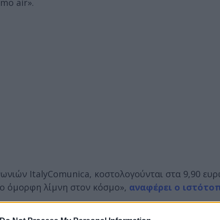
mo air».
νωνιών ItalyComunica, κοστολογούνται στα 9,90 ευρ
πιο όμορφη λίμνη στον κόσμο»,
αναφέρει ο ιστότο