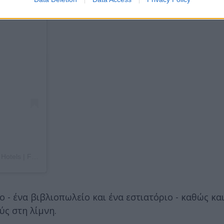
Η δημοσίευση κοινοποιήθηκε από το χρήστη Italy 🇮🇹 Italia Travel | Hotels | Food | Tips (@italyexplores)
 - ένα βιβλιοπωλείο και ένα εστιατόριο - καθώς κα
ύς στη λίμνη.