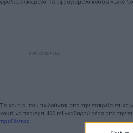
φρύδια σηκωμένα: τα σφραγισμένα κουτιά «Lake Co
Τα κουτιά, που πωλούνται από την εταιρεία επικοι
κουτί να περιέχει 400 ml «καθαρού αέρα από την 
προϊόντος
.