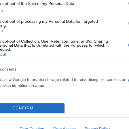
ρεί να το βρει κανείς μόνο σε τοπικά καταστήματα,
o opt-out of the Sale of my Personal Data.
οωθήσουμε τις επισκέψεις στην περιοχή της λίμνης
In
to opt-out of processing my Personal Data for Targeted
ing.
α θέλουν να αγοράσουν το αναμνηστικό μας, οι αν
In
ο προϊόν της.
o opt-out of Collection, Use, Retention, Sale, and/or Sharing
ersonal Data that Is Unrelated with the Purposes for which it
lected.
Out
consents
o allow Google to enable storage related to advertising like cookies on
evice identifiers in apps.
CONFIRM
Data Deletion
Data Access
Privacy Policy