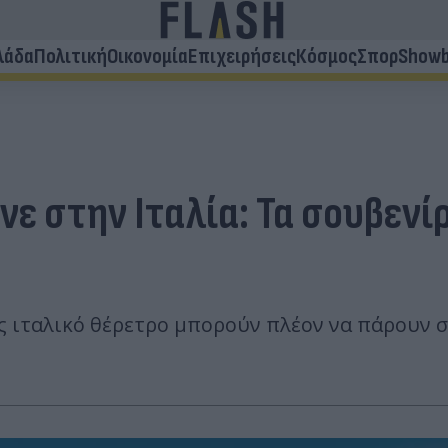
λάδα
Πολιτική
Οικονομία
Επιχειρήσεις
Κόσμος
Σπορ
Showb
νε στην Ιταλία: Τα σουβενί
ς ιταλικό θέρετρο μπορούν πλέον να πάρουν σ