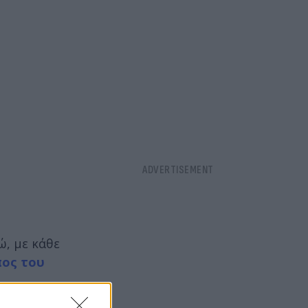
ώ, με κάθε
πος του