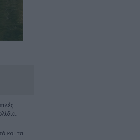
απλές
λίδια.
ό και τα