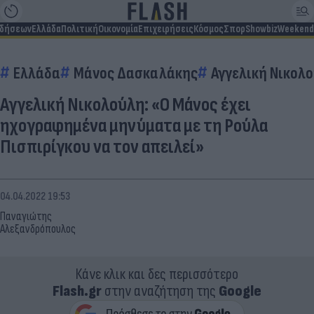
ιδήσεων
Ελλάδα
Πολιτική
Οικονομία
Επιχειρήσεις
Κόσμος
Σπορ
Showbiz
Weekend
Ελλάδα
Μάνος Δασκαλάκης
Αγγελική Νικολ
Αγγελική Νικολούλη: «Ο Μάνος έχει
ηχογραφημένα μηνύματα με τη Ρούλα
Πισπιρίγκου να τον απειλεί»
04.04.2022 19:53
Παναγιώτης
Αλεξανδρόπουλος
Κάνε κλικ και δες περισσότερο
Flash.gr
στην αναζήτηση της
Google